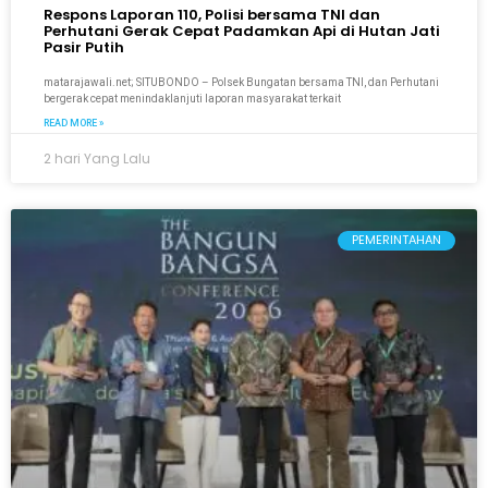
Respons Laporan 110, Polisi bersama TNI dan
Perhutani Gerak Cepat Padamkan Api di Hutan Jati
Pasir Putih
matarajawali.net; SITUBONDO – Polsek Bungatan bersama TNI, dan Perhutani
bergerak cepat menindaklanjuti laporan masyarakat terkait
READ MORE »
2 hari Yang Lalu
PEMERINTAHAN