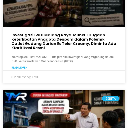
Investigasi IWOI Malang Raya: Muncul Dugaan
Keterlibatan Anggota Denpom dalam Polemik
Outlet Gudang Durian Es Teler Creamy, Diminta Ada
Klarifikasi Resmi
matarajawali.net; MALANG – Tim jurnalis investigasi yang tergabung dalam
DPD Ikatan Wartawan Online Indonesia (IWOI)
READ MORE »
3 hari Yang Lalu
BERITA