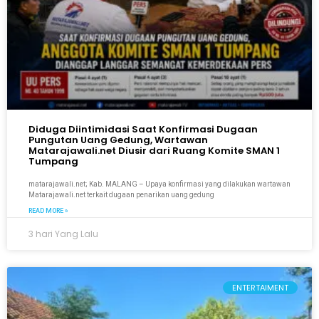
Diduga Diintimidasi Saat Konfirmasi Dugaan
Pungutan Uang Gedung, Wartawan
Matarajawali.net Diusir dari Ruang Komite SMAN 1
Tumpang
matarajawali.net; Kab. MALANG – Upaya konfirmasi yang dilakukan wartawan
Matarajawali.net terkait dugaan penarikan uang gedung
READ MORE »
3 hari Yang Lalu
ENTERTAIMENT