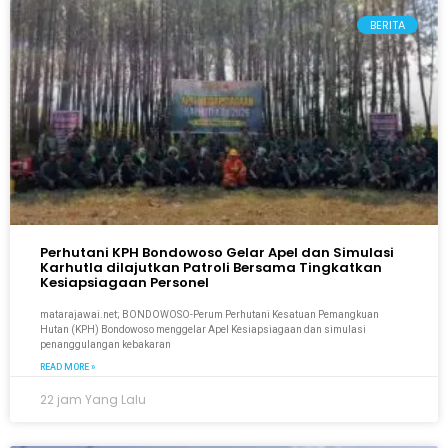
BERITA
Perhutani KPH Bondowoso Gelar Apel dan Simulasi
Karhutla dilajutkan Patroli Bersama Tingkatkan
Kesiapsiagaan Personel
matarajawai.net; BONDOWOSO-Perum Perhutani Kesatuan Pemangkuan
Hutan (KPH) Bondowoso menggelar Apel Kesiapsiagaan dan simulasi
penanggulangan kebakaran
READ MORE »
22 jam Yang Lalu