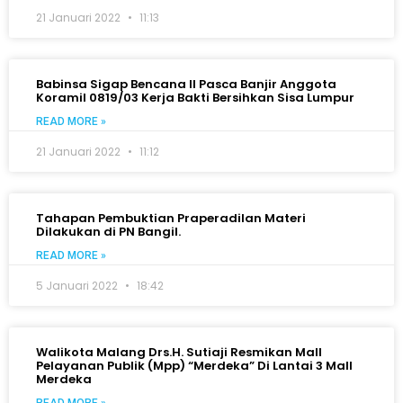
21 Januari 2022
11:13
Babinsa Sigap Bencana II Pasca Banjir Anggota
Koramil 0819/03 Kerja Bakti Bersihkan Sisa Lumpur
READ MORE »
21 Januari 2022
11:12
Tahapan Pembuktian Praperadilan Materi
Dilakukan di PN Bangil.
READ MORE »
5 Januari 2022
18:42
Walikota Malang Drs.H. Sutiaji Resmikan Mall
Pelayanan Publik (Mpp) “Merdeka” Di Lantai 3 Mall
Merdeka
READ MORE »