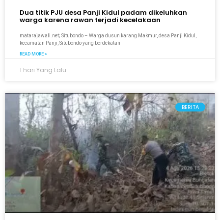
Dua titik PJU desa Panji Kidul padam dikeluhkan
warga karena rawan terjadi kecelakaan
matarajawali.net; Situbondo – Warga dusun karang Makmur, desa Panji Kidul,
kecamatan Panji, Situbondo yang berdekatan
READ MORE »
1 hari Yang Lalu
BERITA