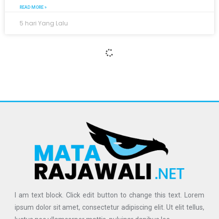
READ MORE »
5 hari Yang Lalu
I am text block. Click edit button to change this text. Lorem
ipsum dolor sit amet, consectetur adipiscing elit. Ut elit tellus,
luctus nec ullamcorper mattis, pulvinar dapibus leo.