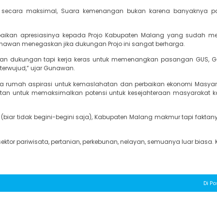
as secara maksimal, Suara kemenangan bukan karena banyaknya par
aikan apresiasinya kepada Projo Kabupaten Malang yang sudah m
nawan menegaskan jika dukungan Projo ini sangat berharga.
kan dukungan tapi kerja keras untuk memenangkan pasangan GUS, 
terwujud,” ujar Gunawan.
a rumah aspirasi untuk kemaslahatan dan perbaikan ekonomi Masya
n untuk memaksimalkan potensi untuk kesejahteraan masyarakat k
ar tidak begini-begini saja), Kabupaten Malang makmur tapi faktany
sektor pariwisata, pertanian, perkebunan, nelayan, semuanya luar biasa. 
Di Po