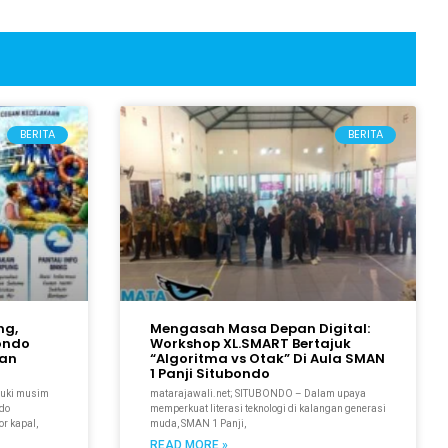
BERITA
BERITA
ng,
Mengasah Masa Depan Digital:
bondo
Workshop XL.SMART Bertajuk
kan
“Algoritma vs Otak” Di Aula SMAN
1 Panji Situbondo
suki musim
matarajawali.net; SITUBONDO – Dalam upaya
ndo
memperkuat literasi teknologi di kalangan generasi
r kapal,
muda, SMAN 1 Panji,
READ MORE »