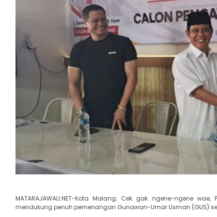
MATARAJAWALI.NET-Kota Malang; Cek gak ngene-ngene wae, P
mendukung penuh pemenangan Gunawan-Umar Usman (GUS) sebaga