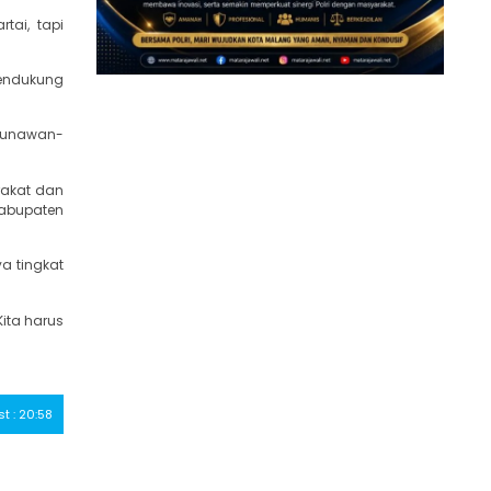
tai, tapi
endukung
Gunawan-
rakat dan
abupaten
a tingkat
Kita harus
st : 20:58