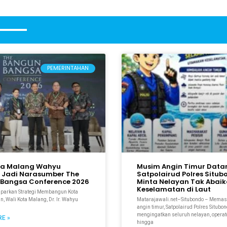
PEMERINTAHAN
ta Malang Wahyu
Musim Angin Timur Data
 Jadi Narasumber The
Satpolairud Polres Situ
Bangsa Conference 2026
Minta Nelayan Tak Abai
Keselamatan di Laut
aparkan Strategi Membangun Kota
n, Wali Kota Malang, Dr. Ir. Wahyu
Matarajawali.net–Situbondo – Mema
M
angin timur, Satpolairud Polres Situbo
mengingatkan seluruh nelayan, operato
E »
hingga