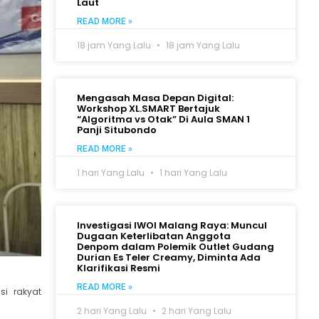
Laut
READ MORE »
18 jam Yang Lalu
18 jam Yang Lalu
Mengasah Masa Depan Digital:
Workshop XL.SMART Bertajuk
“Algoritma vs Otak” Di Aula SMAN 1
Panji Situbondo
READ MORE »
1 hari Yang Lalu
1 hari Yang Lalu
Investigasi IWOI Malang Raya: Muncul
Dugaan Keterlibatan Anggota
Denpom dalam Polemik Outlet Gudang
Durian Es Teler Creamy, Diminta Ada
Klarifikasi Resmi
READ MORE »
i rakyat
2 hari Yang Lalu
2 hari Yang Lalu