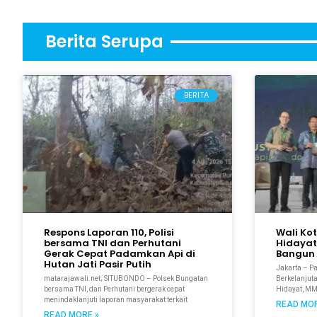
Berita Serupa
BERITA
Respons Laporan 110, Polisi
Wali Ko
bersama TNI dan Perhutani
Hidayat
Gerak Cepat Padamkan Api di
Bangun 
Hutan Jati Pasir Putih
Jakarta – P
matarajawali.net; SITUBONDO – Polsek Bungatan
Berkelanjuta
bersama TNI, dan Perhutani bergerak cepat
Hidayat, M
menindaklanjuti laporan masyarakat terkait
READ MOR
READ MORE »