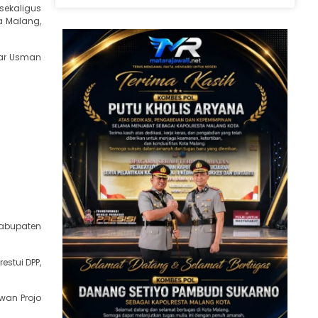
sekaligus
a Malang,
ar Usman
abupaten
estui DPP,
wan Projo