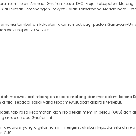
cara resmi oleh Ahmad Ghufron ketua DPC Projo Kabupaten Malang 
GUS di Rumah Pemenangan Rakyat, Jalan Laksamana Martadinata, Kot
i amunisi tambahan kekuatan akar rumput bagi paslon Gunawan-Um
n wakil bupati 2024-2029.
dah melewati pertimbangan secara matang dan mendalam karena K
nilai sebagai sosok yang tepat mewujudkan aspirasi tersebut.
ten, tapi rasa kecamatan, dan Projo telah memilih beliau (GUS) dan dir
ng akrab disapa Ghufron ini.
deklarasi yang digelar hari ini menginstruksikan kepada seluruh rela
n GUS.