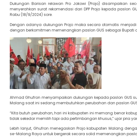
Dukungan Barisan relawan Pro Jokowi (Projo) disampaikan se
menyerahkan surat rekomendasi dari DPP Projo kepada paslon 
Rabu (18/9/2024) sore.
Dengan adanya dukungan Projo maka secara otomatis menjad
dengan berkomitmen memenangkan paslon GUS sebagai Bupati da
Ahmad Ghufron menyampaikan dukungan kepada paslon GUS su
Malang saat ini sedang membutuhkan perubahan dan paslon GUS di
“Kita butuh perubahan, hari ini kabupaten ini memang benar kabupa
tidak sekedar memilih tapi ada pertimbangan khusus,” ujar pria ya
Lebih lanjut, Ghufron menegaskan Projo kabupaten Malang dengan 
se-Malang Raya untuk bergerak secara solid memenangkan paslo