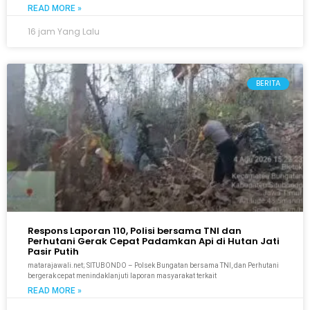
READ MORE »
16 jam Yang Lalu
BERITA
Respons Laporan 110, Polisi bersama TNI dan
Perhutani Gerak Cepat Padamkan Api di Hutan Jati
Pasir Putih
matarajawali.net; SITUBONDO – Polsek Bungatan bersama TNI, dan Perhutani
bergerak cepat menindaklanjuti laporan masyarakat terkait
READ MORE »