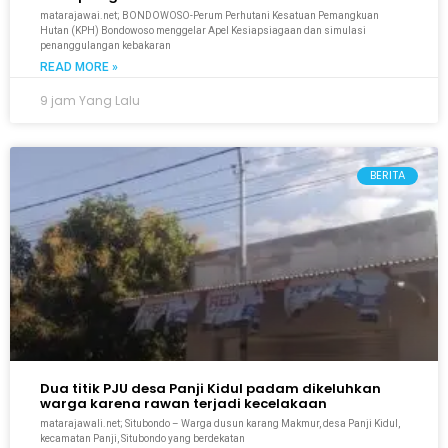
matarajawai.net; BONDOWOSO-Perum Perhutani Kesatuan Pemangkuan
Hutan (KPH) Bondowoso menggelar Apel Kesiapsiagaan dan simulasi
penanggulangan kebakaran
READ MORE »
9 jam Yang Lalu
BERITA
Dua titik PJU desa Panji Kidul padam dikeluhkan
warga karena rawan terjadi kecelakaan
matarajawali.net; Situbondo – Warga dusun karang Makmur, desa Panji Kidul,
kecamatan Panji, Situbondo yang berdekatan