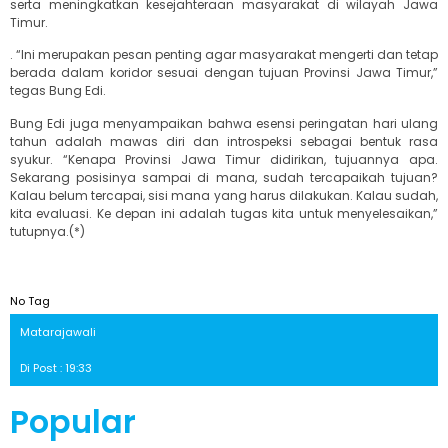
serta meningkatkan kesejahteraan masyarakat di wilayah Jawa
Timur.
. “Ini merupakan pesan penting agar masyarakat mengerti dan tetap
berada dalam koridor sesuai dengan tujuan Provinsi Jawa Timur,”
tegas Bung Edi.
Bung Edi juga menyampaikan bahwa esensi peringatan hari ulang
tahun adalah mawas diri dan introspeksi sebagai bentuk rasa
syukur. “Kenapa Provinsi Jawa Timur didirikan, tujuannya apa.
Sekarang posisinya sampai di mana, sudah tercapaikah tujuan?
Kalau belum tercapai, sisi mana yang harus dilakukan. Kalau sudah,
kita evaluasi. Ke depan ini adalah tugas kita untuk menyelesaikan,”
tutupnya.(*)
No Tag
Matarajawali
Di Post : 19:33
Popular