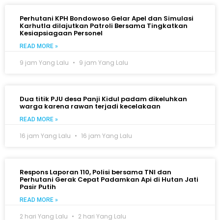
Perhutani KPH Bondowoso Gelar Apel dan Simulasi
Karhutla dilajutkan Patroli Bersama Tingkatkan
Kesiapsiagaan Personel
READ MORE »
9 jam Yang Lalu
9 jam Yang Lalu
Dua titik PJU desa Panji Kidul padam dikeluhkan
warga karena rawan terjadi kecelakaan
READ MORE »
16 jam Yang Lalu
16 jam Yang Lalu
Respons Laporan 110, Polisi bersama TNI dan
Perhutani Gerak Cepat Padamkan Api di Hutan Jati
Pasir Putih
READ MORE »
2 hari Yang Lalu
2 hari Yang Lalu