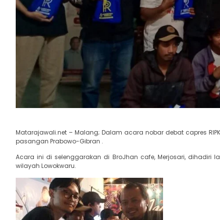
Matarajawali.net – Malang; Dalam acara nobar debat capres RIPK
pasangan Prabowo-Gibran .
Acara ini di selenggarakan di BroJhan cafe, Merjosari, dihadiri
wilayah Lowokwaru.