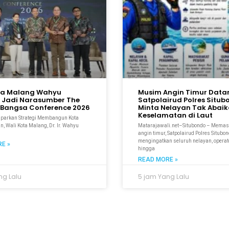
ta Malang Wahyu
Musim Angin Timur Data
 Jadi Narasumber The
Satpolairud Polres Situ
Bangsa Conference 2026
Minta Nelayan Tak Abai
Keselamatan di Laut
aparkan Strategi Membangun Kota
n, Wali Kota Malang, Dr. Ir. Wahyu
Matarajawali.net–Situbondo – Mema
M
angin timur, Satpolairud Polres Situbo
mengingatkan seluruh nelayan, operato
E »
hingga
READ MORE »
ng Lalu
5 jam Yang Lalu