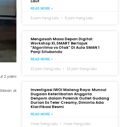
Laut
READ MORE »
5 jam Yang Lalu
5 jam Yang Lalu
Mengasah Masa Depan Digital:
Workshop XL.SMART Bertajuk
“Algoritma vs Otak” Di Aula SMAN 1
Panji Situbondo
READ MORE »
22 jam Yang Lalu
22 jam Yang Lalu
t 2 yakni
Investigasi IWOI Malang Raya: Muncul
Gibran di
Dugaan Keterlibatan Anggota
Denpom dalam Polemik Outlet Gudang
Durian Es Teler Creamy, Diminta Ada
Klarifikasi Resmi
READ MORE »
1 hari Yang Lalu
1 hari Yang Lalu