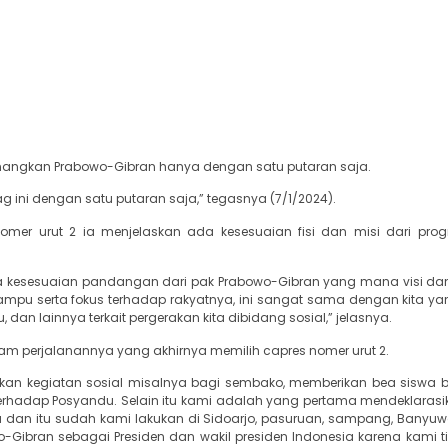
nangkan Prabowo-Gibran hanya dengan satu putaran saja.
ini dengan satu putaran saja,” tegasnya (7/1/2024).
er urut 2 ia menjelaskan ada kesesuaian fisi dan misi dari prog
 kesesuaian pandangan dari pak Prabowo-Gibran yang mana visi da
u serta fokus terhadap rakyatnya, ini sangat sama dengan kita y
dan lainnya terkait pergerakan kita dibidang sosial,” jelasnya.
alam perjalanannya yang akhirnya memilih capres nomer urut 2.
kukan kegiatan sosial misalnya bagi sembako, memberikan bea siswa 
erhadap Posyandu. Selain itu kami adalah yang pertama mendeklarasi
 dan itu sudah kami lakukan di Sidoarjo, pasuruan, sampang, Banyu
ibran sebagai Presiden dan wakil presiden Indonesia karena kami 