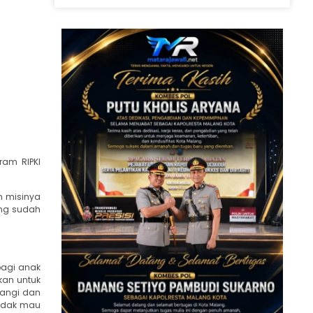
ram RIPKI
n misinya
ang sudah
bagi anak
kan untuk
wangi dan
tidak mau