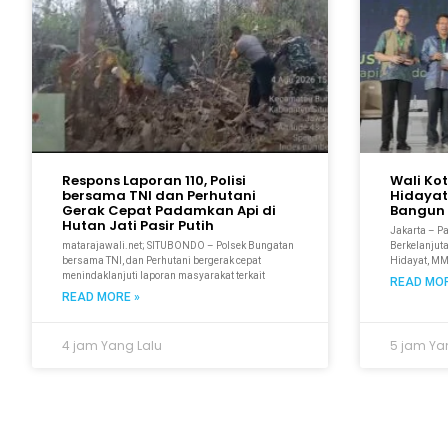
Respons Laporan 110, Polisi
Wali Ko
bersama TNI dan Perhutani
Hidayat
Gerak Cepat Padamkan Api di
Bangun 
Hutan Jati Pasir Putih
Jakarta – P
matarajawali.net; SITUBONDO – Polsek Bungatan
Berkelanjuta
bersama TNI, dan Perhutani bergerak cepat
Hidayat, M
menindaklanjuti laporan masyarakat terkait
READ MOR
READ MORE »
4 jam Yang Lalu
5 jam Ya