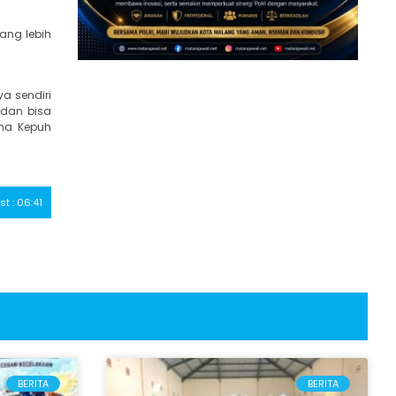
ang lebih
a sendiri
 dan bisa
ana Kepuh
st : 06:41
BERITA
BERITA