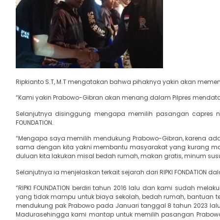
Ripkianto S.T, M.T mengatakan bahwa pihaknya yakin akan meme
“Kami yakin Prabowo-Gibran akan menang dalam Pilpres mendatag 
Selanjutnya disinggung mengapa memilih pasangan capres nom
FOUNDATION.
“Mengapa saya memilih mendukung Prabowo-Gibran, karena ada
sama dengan kita yakni membantu masyarakat yang kurang mamp
duluan kita lakukan misal bedah rumah, makan gratis, minum susu, 
Selanjutnya ia menjelaskan terkait sejarah dari RIPKI FONDATION d
“RIPKI FOUNDATION berdiri tahun 2016 lalu dan kami sudah mela
yang tidak mampu untuk biaya sekolah, bedah rumah, bantuan t
mendukung pak Prabowo pada Januari tanggal 8 tahun 2023 lalu
Madurasehingga kami mantap untuk memilih pasangan Prabowo-G