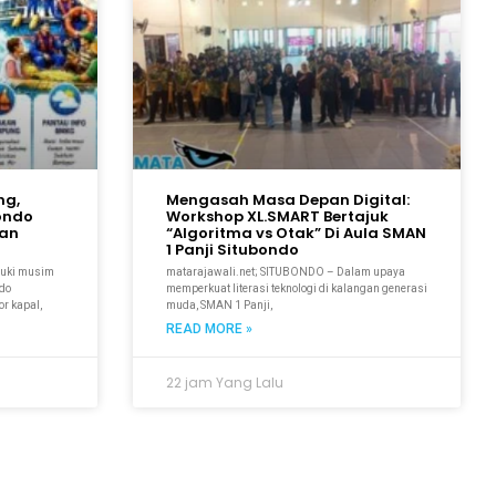
ng,
Mengasah Masa Depan Digital:
bondo
Workshop XL.SMART Bertajuk
kan
“Algoritma vs Otak” Di Aula SMAN
1 Panji Situbondo
suki musim
matarajawali.net; SITUBONDO – Dalam upaya
ndo
memperkuat literasi teknologi di kalangan generasi
r kapal,
muda, SMAN 1 Panji,
READ MORE »
22 jam Yang Lalu