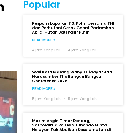
Popular
h
Respons Laporan 110, Polisi bersama TNI
dan Perhutani Gerak Cepat Padamkan
Api di Hutan Jati Pasir Putih
READ MORE »
4 jam Yang Lalu
4 jam Yang Lalu
Wali Kota Malang Wahyu Hidayat Jadi
Narasumber The Bangun Bangsa
Conference 2026
READ MORE »
5 jam Yang Lalu
5 jam Yang Lalu
Musim Angin Timur Datang,
Satpolairud Polres Situbondo Minta
Nelayan Tak Abaikan Keselamatan di