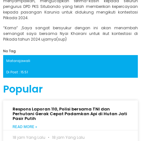
menyampaikan, mengucapkan terima-kasih kepada seluruh
pengurus DPD PKS Situbondo yang telah memberikan kepercayaan
kepada pasangan Karunia untuk didukung mengikuti kontestasi
Pilkada 2024.
“Karna” ,Saya sangat bersyukur dengan ini akan menambah
semangat saya bersama Nyai Khoirani untuk ikut kontestasi di
Pilkada tahun 2024.ujarnya(sup)
No Tag
Matarajawali
Di Post : 15:51
Popular
Respons Laporan 110, Polisi bersama TNI dan
Perhutani Gerak Cepat Padamkan Api di Hutan Jati
Pasir Putih
READ MORE »
18 jam Yang Lalu
18 jam Yang Lalu