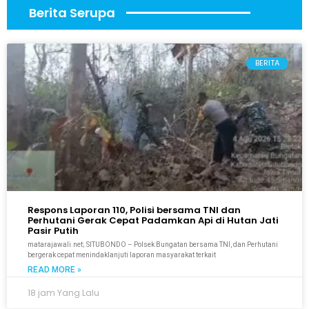
Berita Serupa
BERITA
Respons Laporan 110, Polisi bersama TNI dan
Perhutani Gerak Cepat Padamkan Api di Hutan Jati
Pasir Putih
matarajawali.net; SITUBONDO – Polsek Bungatan bersama TNI, dan Perhutani
bergerak cepat menindaklanjuti laporan masyarakat terkait
READ MORE »
18 jam Yang Lalu