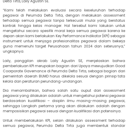
Delta Tirta, Laily Agustin SE.
“Kami telah melakukan evaluasi secara keseluruhan terhadap
pegawai di Perumda Delta Tirta, dengan melakukan assessment
terhadap semua pegawai tanpa terkecuali mulai yang berstatus
kontrak hingga kelas manager. Hal tersebut kami lakukan untuk
mengetahui secara spesifik moral kerja semua pegawai karena ke
depan akan kami berlakukan Key Performance Indikator (KPI) sebagai
instrument untuk menjaga profesionalitas pegawai dalam bekerja
guna memenuhi target Perusahaan tahun 2024 dan seterusnya,”
ungkapnya.
Laily, panggilan akrab Laily Agustin SE, menjelaskan bahwa
pemberlakuan KPI merupakan bagian dari Upaya mewujudkan Good
Coorporate Gavernance di Perumda Delta Tirta, sebagai bagian dari
pemerintah daerah BUMD harus dikelola sesuai dengan prinsip tata
kelola dan peraturan perundang-undangan.
Dia menambahkan, bahwa salah satu ouput dari assessment
pegawai yang dilakukan adalah untuk mengetahui potensi pegawai
berdasarkan kualifikasi – disiplin ilmu masing-masing pegawai,
sehingga Langkah pertama yang akan dilakukan adalah dengan
memposisikan pegawai sesuai dengan kualifikasi dan potensinya.
Untuk memberlakukan KPI, selain dilakukan assessment terhadap
semua pegawai, Perumda Delta Tirta juga membentuk standar