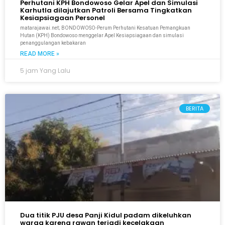
Perhutani KPH Bondowoso Gelar Apel dan Simulasi
Karhutla dilajutkan Patroli Bersama Tingkatkan
Kesiapsiagaan Personel
matarajawai.net; BONDOWOSO-Perum Perhutani Kesatuan Pemangkuan
Hutan (KPH) Bondowoso menggelar Apel Kesiapsiagaan dan simulasi
penanggulangan kebakaran
READ MORE »
5 jam Yang Lalu
BERITA
Dua titik PJU desa Panji Kidul padam dikeluhkan
warga karena rawan terjadi kecelakaan