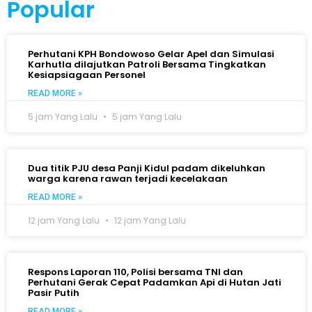
Popular
Perhutani KPH Bondowoso Gelar Apel dan Simulasi
Karhutla dilajutkan Patroli Bersama Tingkatkan
Kesiapsiagaan Personel
READ MORE »
5 jam Yang Lalu
5 jam Yang Lalu
Dua titik PJU desa Panji Kidul padam dikeluhkan
warga karena rawan terjadi kecelakaan
READ MORE »
12 jam Yang Lalu
12 jam Yang Lalu
Respons Laporan 110, Polisi bersama TNI dan
Perhutani Gerak Cepat Padamkan Api di Hutan Jati
Pasir Putih
READ MORE »