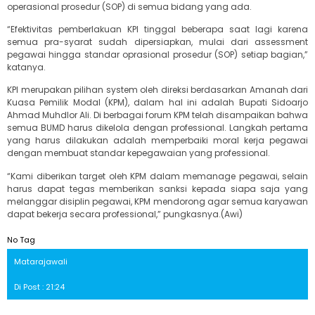
operasional prosedur (SOP) di semua bidang yang ada.
“Efektivitas pemberlakuan KPI tinggal beberapa saat lagi karena
semua pra-syarat sudah dipersiapkan, mulai dari assessment
pegawai hingga standar oprasional prosedur (SOP) setiap bagian,”
katanya.
KPI merupakan pilihan system oleh direksi berdasarkan Amanah dari
Kuasa Pemilik Modal (KPM), dalam hal ini adalah Bupati Sidoarjo
Ahmad Muhdlor Ali. Di berbagai forum KPM telah disampaikan bahwa
semua BUMD harus dikelola dengan professional. Langkah pertama
yang harus dilakukan adalah memperbaiki moral kerja pegawai
dengan membuat standar kepegawaian yang professional.
“Kami diberikan target oleh KPM dalam memanage pegawai, selain
harus dapat tegas memberikan sanksi kepada siapa saja yang
melanggar disiplin pegawai, KPM mendorong agar semua karyawan
dapat bekerja secara professional,” pungkasnya.(Awi)
No Tag
Matarajawali
Di Post : 21:24