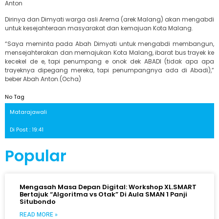
Anton
Dirinya dan Dimyati warga asli Arema (arek Malang) akan mengabdi
untuk kesejahteraan masyarakat dan kemajuan Kota Malang.
“Saya meminta pada Abah Dimyati untuk mengabdi membangun,
mensejahterakan dan memajukan Kota Malang, ibarat bus trayek ke
kecekel de e, tapi penumpang e onok dek ABADI (tidak apa apa
trayeknya dipegang mereka, tapi penumpangnya ada di Abadi),”
beber Abah Anton.(Ocha)
No Tag
Matarajawali
Di Post : 19:41
Popular
Mengasah Masa Depan Digital: Workshop XL.SMART
Bertajuk “Algoritma vs Otak” Di Aula SMAN 1 Panji
Situbondo
READ MORE »