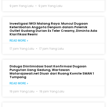
9 jam Yang Lalu
9 jam Yang Lalu
Investigasi IWOI Malang Raya: Muncul Dugaan
Keterlibatan Anggota Denpom dalam Polemik
Outlet Gudang Durian Es Teler Creamy, Diminta Ada
Klarifikasi Resmi
READ MORE »
17 jam Yang Lalu
17 jam Yang Lalu
Diduga Diintimidasi Saat Konfirmasi Dugaan
Pungutan Uang Gedung, Wartawan
Matarajawali.net Diusir dari Ruang Komite SMAN 1
Tumpang
READ MORE »
19 jam Yang Lalu
19 jam Yang Lalu