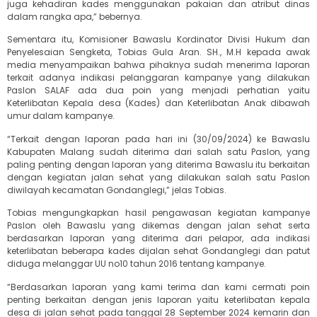
juga kehadiran kades menggunakan pakaian dan atribut dinas
dalam rangka apa,” bebernya.
Sementara itu, Komisioner Bawaslu Kordinator Divisi Hukum dan
Penyelesaian Sengketa, Tobias Gula Aran. SH., M.H kepada awak
media menyampaikan bahwa pihaknya sudah menerima laporan
terkait adanya indikasi pelanggaran kampanye yang dilakukan
Paslon SALAF ada dua poin yang menjadi perhatian yaitu
Keterlibatan Kepala desa (Kades) dan Keterlibatan Anak dibawah
umur dalam kampanye.
“Terkait dengan laporan pada hari ini (30/09/2024) ke Bawaslu
Kabupaten Malang sudah diterima dari salah satu Paslon, yang
paling penting dengan laporan yang diterima Bawaslu itu berkaitan
dengan kegiatan jalan sehat yang dilakukan salah satu Paslon
diwilayah kecamatan Gondanglegi,” jelas Tobias.
Tobias mengungkapkan hasil pengawasan kegiatan kampanye
Paslon oleh Bawaslu yang dikemas dengan jalan sehat serta
berdasarkan laporan yang diterima dari pelapor, ada indikasi
keterlibatan beberapa kades dijalan sehat Gondanglegi dan patut
diduga melanggar UU no10 tahun 2016 tentang kampanye.
“Berdasarkan laporan yang kami terima dan kami cermati poin
penting berkaitan dengan jenis laporan yaitu keterlibatan kepala
desa di jalan sehat pada tanggal 28 September 2024 kemarin dan