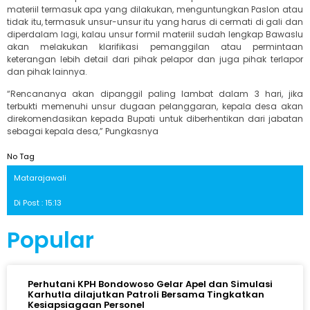
materiil termasuk apa yang dilakukan, menguntungkan Paslon atau
tidak itu, termasuk unsur-unsur itu yang harus di cermati di gali dan
diperdalam lagi, kalau unsur formil materiil sudah lengkap Bawaslu
akan melakukan klarifikasi pemanggilan atau permintaan
keterangan lebih detail dari pihak pelapor dan juga pihak terlapor
dan pihak lainnya.
“Rencananya akan dipanggil paling lambat dalam 3 hari, jika
terbukti memenuhi unsur dugaan pelanggaran, kepala desa akan
direkomendasikan kepada Bupati untuk diberhentikan dari jabatan
sebagai kepala desa,” Pungkasnya
No Tag
Matarajawali
Di Post : 15:13
Popular
Perhutani KPH Bondowoso Gelar Apel dan Simulasi
Karhutla dilajutkan Patroli Bersama Tingkatkan
Kesiapsiagaan Personel