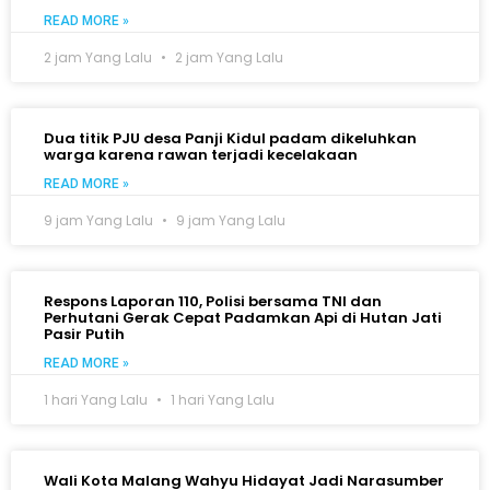
READ MORE »
2 jam Yang Lalu
2 jam Yang Lalu
Dua titik PJU desa Panji Kidul padam dikeluhkan
warga karena rawan terjadi kecelakaan
READ MORE »
9 jam Yang Lalu
9 jam Yang Lalu
Respons Laporan 110, Polisi bersama TNI dan
Perhutani Gerak Cepat Padamkan Api di Hutan Jati
Pasir Putih
READ MORE »
1 hari Yang Lalu
1 hari Yang Lalu
Wali Kota Malang Wahyu Hidayat Jadi Narasumber