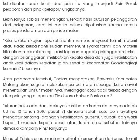
keterlibatan anak kecil, dua poin itu yang menjadi Poin Pokok
pelaporan dari pihak pelapor,” ungkapnya.
Lebih lanjut Tobias menerangkan, terkait hasil putusan pelanggaran
dari pelaporan, saat ini masih belum diputuskan karena masih
proses pendalaman dan pencermatan.
“Kita lakukan kajian apakah nanti memenuhi syarat formil materiil
atau tidak, ketika nanti sudah memenuhi syarat formil dan materiil
kita akan melakukan registrasi laporan dugaan pelanggaran terkait
dengan pelanggaran melibatkan kepala desa dan juga keterlibatan
anak kecil dalam kegiatan jalan sehat di kecamatan Gondanglegi
kemarin,” bebernya.
Atas pelaporan tersebut, Tobias mengatakan Bawaslu Kabupaten
Malang akan segera melakukan pencermatan sebagai kajian awal
menentukan unsur materilnya, melanggar atau tidak terkait dengan
dua poin yang dilaporkan Tim kuasa hukum Paslon no 2
“Aturan baku ada dan tidaknya keterlibatan kades dasarnya adalah
UU no 10 tahun 2016 pasal 71 dimana salah satu poin ayatnya
mengatur tentang larangan keterlibatan gubernur, bupati dan wakil
bupati termasuk kepala desa atau lurah atau sebutan lainnya
dimasa kampanye ini,” lanjutnya.
Menurut Tobias pencermatan melihat keterpenuhan dari unsur formil