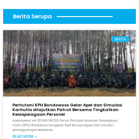
Berita Serupa
BERITA
Perhutani KPH Bondowoso Gelar Apel dan Simulasi
Karhutla dilajutkan Patroli Bersama Tingkatkan
Kesiapsiagaan Personel
matarajawai.net; BONDOWOSO-Perum Perhutani Kesatuan Pemangkuan
Hutan (KPH) Bondowoso menggelar Apel Kesiapsiagaan dan simulasi
penanggulangan kebakaran
READ MORE »