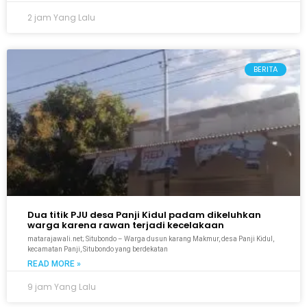
2 jam Yang Lalu
BERITA
Dua titik PJU desa Panji Kidul padam dikeluhkan
warga karena rawan terjadi kecelakaan
matarajawali.net; Situbondo – Warga dusun karang Makmur, desa Panji Kidul,
kecamatan Panji, Situbondo yang berdekatan
READ MORE »
9 jam Yang Lalu