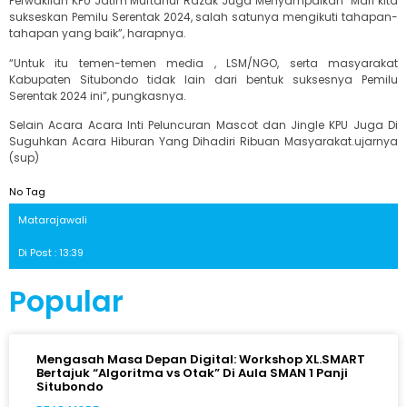
Perwakilan KPU Jatim Muftahur Razak Juga Menyampaikan “Mari kita
sukseskan Pemilu Serentak 2024, salah satunya mengikuti tahapan-
tahapan yang baik”, harapnya.
“Untuk itu temen-temen media , LSM/NGO, serta masyarakat
Kabupaten Situbondo tidak lain dari bentuk suksesnya Pemilu
Serentak 2024 ini”, pungkasnya.
Selain Acara Acara Inti Peluncuran Mascot dan Jingle KPU Juga Di
Suguhkan Acara Hiburan Yang Dihadiri Ribuan Masyarakat.ujarnya
(sup)
No Tag
Matarajawali
Di Post : 13:39
Popular
Mengasah Masa Depan Digital: Workshop XL.SMART
Bertajuk “Algoritma vs Otak” Di Aula SMAN 1 Panji
Situbondo