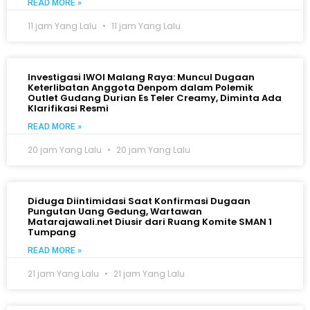
READ MORE »
11 jam Yang Lalu
11 jam Yang Lalu
Investigasi IWOI Malang Raya: Muncul Dugaan
Keterlibatan Anggota Denpom dalam Polemik
Outlet Gudang Durian Es Teler Creamy, Diminta Ada
Klarifikasi Resmi
READ MORE »
20 jam Yang Lalu
20 jam Yang Lalu
Diduga Diintimidasi Saat Konfirmasi Dugaan
Pungutan Uang Gedung, Wartawan
Matarajawali.net Diusir dari Ruang Komite SMAN 1
Tumpang
READ MORE »
21 jam Yang Lalu
21 jam Yang Lalu