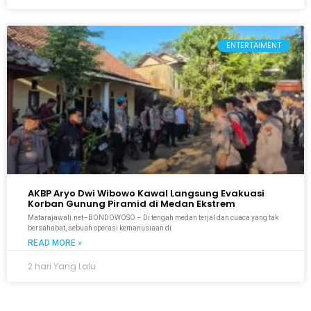
ENTERTAIMENT
AKBP Aryo Dwi Wibowo Kawal Langsung Evakuasi
Korban Gunung Piramid di Medan Ekstrem
Matarajawali.net–BONDOWOSO – Di tengah medan terjal dan cuaca yang tak
bersahabat, sebuah operasi kemanusiaan di
READ MORE »
2 hari Yang Lalu