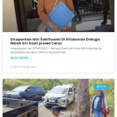
DiLaporkan Istri Sah!Suami Di Situbondo Diduga
Nikah Siri Saat proses Cerai
matarajawali.net; SITUBONDO — Seorang Suami berinisial AB dilaporkan ke
pihak Kepolisian Resor (Polres) Situbondo oleh
READ MORE »
4 jam Yang Lalu
BERITA