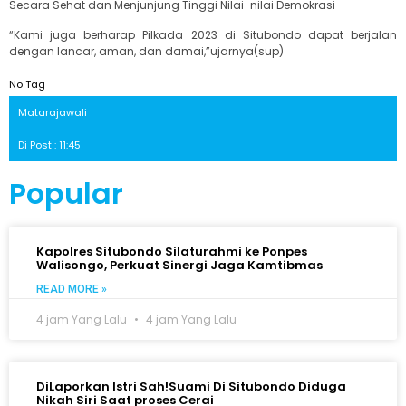
Secara Sehat dan Menjunjung Tinggi Nilai-nilai Demokrasi
“Kami juga berharap Pilkada 2023 di Situbondo dapat berjalan
dengan lancar, aman, dan damai,”ujarnya(sup)
No Tag
Matarajawali
Di Post : 11:45
Popular
Kapolres Situbondo Silaturahmi ke Ponpes
Walisongo, Perkuat Sinergi Jaga Kamtibmas
READ MORE »
4 jam Yang Lalu
4 jam Yang Lalu
DiLaporkan Istri Sah!Suami Di Situbondo Diduga
Nikah Siri Saat proses Cerai