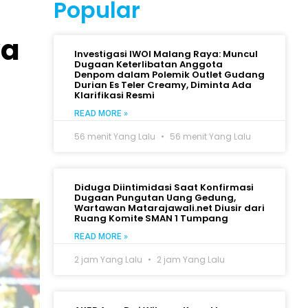
Popular
wa
Investigasi IWOI Malang Raya: Muncul
Dugaan Keterlibatan Anggota
Denpom dalam Polemik Outlet Gudang
Durian Es Teler Creamy, Diminta Ada
Klarifikasi Resmi
READ MORE »
56 menit Yang Lalu
56 menit Yang Lalu
Diduga Diintimidasi Saat Konfirmasi
Dugaan Pungutan Uang Gedung,
Wartawan Matarajawali.net Diusir dari
Ruang Komite SMAN 1 Tumpang
READ MORE »
2 jam Yang Lalu
2 jam Yang Lalu