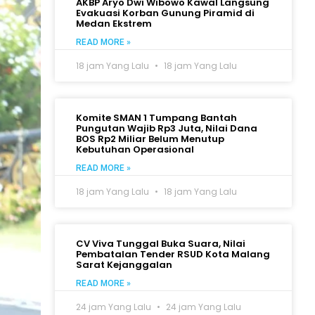
AKBP Aryo Dwi Wibowo Kawal Langsung
Evakuasi Korban Gunung Piramid di
Medan Ekstrem
READ MORE »
18 jam Yang Lalu
18 jam Yang Lalu
Komite SMAN 1 Tumpang Bantah
Pungutan Wajib Rp3 Juta, Nilai Dana
BOS Rp2 Miliar Belum Menutup
Kebutuhan Operasional
READ MORE »
18 jam Yang Lalu
18 jam Yang Lalu
CV Viva Tunggal Buka Suara, Nilai
Pembatalan Tender RSUD Kota Malang
Sarat Kejanggalan
READ MORE »
24 jam Yang Lalu
24 jam Yang Lalu