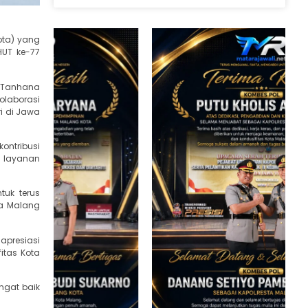
ota) yang
UT ke-77
n Tanhana
olaborasi
i di Jawa
ontribusi
s layanan
tuk terus
ta Malang
apresiasi
itas Kota
ngat baik