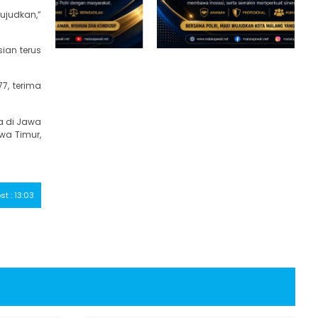
ujudkan,”
ian terus
7, terima
a di Jawa
wa Timur,
st : 13:03