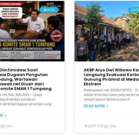
BERITA
ENT
Diintimidasi Saat
AKBP Aryo Dwi Wibowo K
asi Dugaan Pungutan
Langsung Evakuasi Korb
edung, Wartawan
Gunung Piramid di Meda
wali.net Diusir dari
Ekstrem
Komite SMAN 1 Tumpang
Matarajawali.net–BONDOWOSO – Di 
i.net; Kab. MALANG – Upaya
medan terjal dan cuaca yang tak bers
yang dilakukan wartawan
sebuah operasi kemanusiaan di
i.net terkait dugaan penarikan uang
READ MORE »
E »
ng Lalu
18 jam Yang Lalu