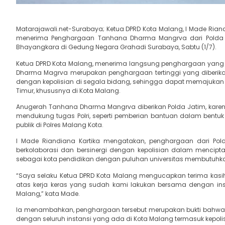
Matarajawali.net-Surabaya; Ketua DPRD Kota Malang, I Made Riand
menerima Penghargaan Tanhana Dharma Mangrva dari Polda J
Bhayangkara di Gedung Negara Grahadi Surabaya, Sabtu (1/7).
Ketua DPRD Kota Malang, menerima langsung penghargaan yang d
Dharma Magrva merupakan penghargaan tertinggi yang diberikan 
dengan kepolisian di segala bidang, sehingga dapat memajukan i
Timur, khususnya di Kota Malang.
Anugerah Tanhana Dharma Mangrva diberikan Polda Jatim, karena 
mendukung tugas Polri, seperti pemberian bantuan dalam bentu
publik di Polres Malang Kota.
I Made Riandiana Kartika mengatakan, penghargaan dari Pol
berkolaborasi dan bersinergi dengan kepolisian dalam mencip
sebagai kota pendidikan dengan puluhan universitas membutuhka
“Saya selaku Ketua DPRD Kota Malang mengucapkan terima kasih
atas kerja keras yang sudah kami lakukan bersama dengan insti
Malang,” kata Made.
Ia menambahkan, penghargaan tersebut merupakan bukti bahwa D
dengan seluruh instansi yang ada di Kota Malang termasuk kepolis