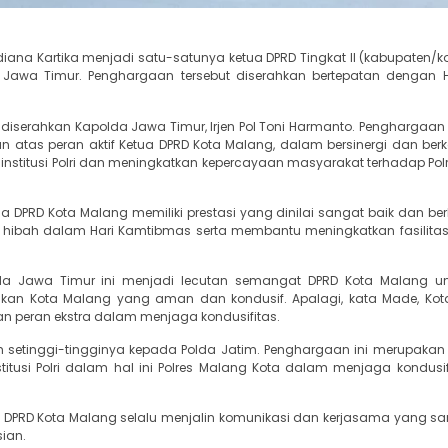
iana Kartika menjadi satu-satunya ketua DPRD Tingkat II (kabupaten/k
awa Timur. Penghargaan tersebut diserahkan bertepatan dengan H
iserahkan Kapolda Jawa Timur, Irjen Pol Toni Harmanto. Penghargaa
atas peran aktif Ketua DPRD Kota Malang, dalam bersinergi dan berk
nstitusi Polri dan meningkatkan kepercayaan masyarakat terhadap Polr
DPRD Kota Malang memiliki prestasi yang dinilai sangat baik dan berk
k hibah dalam Hari Kamtibmas serta membantu meningkatkan fasilita
da Jawa Timur ini menjadi lecutan semangat DPRD Kota Malang un
takan Kota Malang yang aman dan kondusif. Apalagi, kata Made, Ko
n peran ekstra dalam menjaga kondusifitas.
 setinggi-tingginya kepada Polda Jatim. Penghargaan ini merupakan 
tusi Polri dalam hal ini Polres Malang Kota dalam menjaga kondusif
PRD Kota Malang selalu menjalin komunikasi dan kerjasama yang sa
ian.