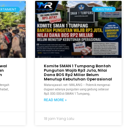
ERTAIMENT
PERISTIWA
awal
Komite SMAN 1 Tumpang Bantah
an
Pungutan Wajib Rp3 Juta, Nilai
n
Dana BOS Rp2 Miliar Belum
Menutup Kebutuhan Operasional
tengah
Matarajawali.net–MALANG – Polemik mengenai
ahabat,
dugaan adanya pungutan uang gedung sebesar
Rp3.000.000 di SMAN 1 Tumpang,
READ MORE »
18 jam Yang Lalu