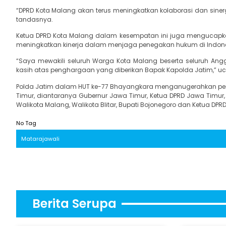
“DPRD Kota Malang akan terus meningkatkan kolaborasi dan sinergi
tandasnya.
Ketua DPRD Kota Malang dalam kesempatan ini juga mengucapkan 
meningkatkan kinerja dalam menjaga penegakan hukum di Indones
“Saya mewakili seluruh Warga Kota Malang beserta seluruh An
kasih atas penghargaan yang diberikan Bapak Kapolda Jatim,” u
Polda Jatim dalam HUT ke-77 Bhayangkara menganugerahkan pe
Timur, diantaranya Gubernur Jawa Timur, Ketua DPRD Jawa Timur,
Walikota Malang, Walikota Blitar, Bupati Bojonegoro dan Ketua DP
No Tag
Matarajawali
Berita Serupa