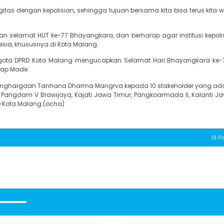
tas dengan kepolisian, sehingga tujuan bersama kita bisa terus kita w
selamat HUT ke-77 Bhayangkara, dan berharap agar institusi kepolis
ia, khususnya di Kota Malang.
ggota DPRD Kota Malang mengucapkan Selamat Hari Bhayangkara ke-7
cap Made.
nghargaan Tanhana Dharma Mangrva kepada 10 stakeholder yang ad
 Pangdam V Brawijaya, Kajati Jawa Timur, Pangkoarmada II, Kalanti Ja
RD Kota Malang.(ocha)
Di Po