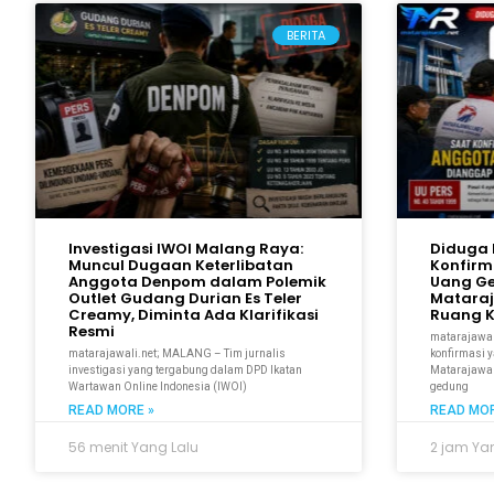
BERITA
Investigasi IWOI Malang Raya:
Diduga 
Muncul Dugaan Keterlibatan
Konfirm
Anggota Denpom dalam Polemik
Uang G
Outlet Gudang Durian Es Teler
Mataraja
Creamy, Diminta Ada Klarifikasi
Ruang 
Resmi
matarajawal
matarajawali.net; MALANG – Tim jurnalis
konfirmasi 
investigasi yang tergabung dalam DPD Ikatan
Matarajawal
Wartawan Online Indonesia (IWOI)
gedung
READ MORE »
READ MOR
56 menit Yang Lalu
2 jam Ya