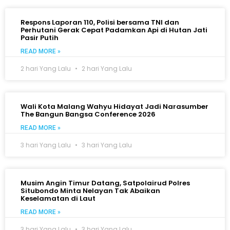
Respons Laporan 110, Polisi bersama TNI dan
Perhutani Gerak Cepat Padamkan Api di Hutan Jati
Pasir Putih
READ MORE »
2 hari Yang Lalu
2 hari Yang Lalu
Wali Kota Malang Wahyu Hidayat Jadi Narasumber
The Bangun Bangsa Conference 2026
READ MORE »
3 hari Yang Lalu
3 hari Yang Lalu
Musim Angin Timur Datang, Satpolairud Polres
Situbondo Minta Nelayan Tak Abaikan
Keselamatan di Laut
READ MORE »
3 hari Yang Lalu
3 hari Yang Lalu