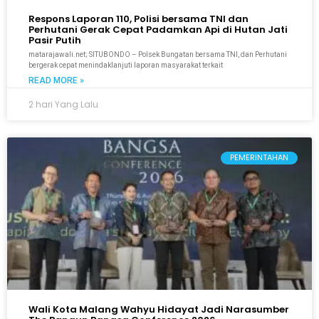
Respons Laporan 110, Polisi bersama TNI dan
Perhutani Gerak Cepat Padamkan Api di Hutan Jati
Pasir Putih
matarajawali.net; SITUBONDO – Polsek Bungatan bersama TNI, dan Perhutani
bergerak cepat menindaklanjuti laporan masyarakat terkait
READ MORE »
2 hari Yang Lalu
PEMERINTAHAN
Wali Kota Malang Wahyu Hidayat Jadi Narasumber