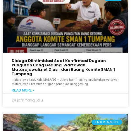
Diduga Diintimidasi Saat Konfirmasi Dugaan
Pungutan Uang Gedung, Wartawan
Matarajawali.net Diusir dari Ruang Komite SMAN 1
Tumpang
matarajawali.net; Kab. MALANG – Upaya konfirmasi yang dilakukan wartawan
Matarajawali.net terkait dugaan penarikan uang gedung
READ MORE »
24 jam Yang Lalu
ENTERTAIMENT