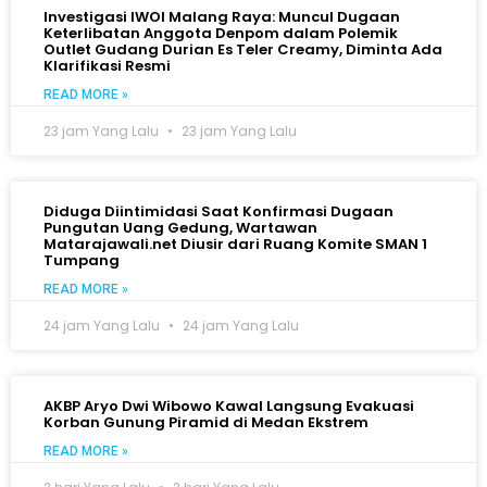
Investigasi IWOI Malang Raya: Muncul Dugaan
Keterlibatan Anggota Denpom dalam Polemik
Outlet Gudang Durian Es Teler Creamy, Diminta Ada
Klarifikasi Resmi
READ MORE »
23 jam Yang Lalu
23 jam Yang Lalu
Diduga Diintimidasi Saat Konfirmasi Dugaan
Pungutan Uang Gedung, Wartawan
Matarajawali.net Diusir dari Ruang Komite SMAN 1
Tumpang
READ MORE »
24 jam Yang Lalu
24 jam Yang Lalu
AKBP Aryo Dwi Wibowo Kawal Langsung Evakuasi
Korban Gunung Piramid di Medan Ekstrem
READ MORE »