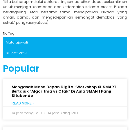
“Kita berharap melalui deklarasi ini, semua pihak dapat berkomitmen
untuk menjaga keamanan dan kedamaian selama proses Pilkada
berlangsung. Mari bersama-sama menciptakan Pilkada yang
aman, damai, dan mengedepankan semangat demokrasi yang
sehat,” pungkasnya(sup)
No Tag
Matarajawali
Di Post : 21:39
Popular
Mengasah Masa Depan Digital: Workshop XL.SMART
Bertajuk “Algoritma vs Otak” Di Aula SMAN 1 Panji
Situbondo
READ MORE »
14 jam Yang Lalu
14 jam Yang Lalu