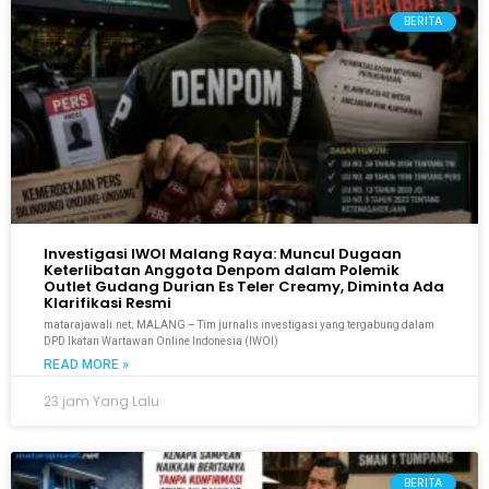
BERITA
Investigasi IWOI Malang Raya: Muncul Dugaan
Keterlibatan Anggota Denpom dalam Polemik
Outlet Gudang Durian Es Teler Creamy, Diminta Ada
Klarifikasi Resmi
matarajawali.net; MALANG – Tim jurnalis investigasi yang tergabung dalam
DPD Ikatan Wartawan Online Indonesia (IWOI)
READ MORE »
23 jam Yang Lalu
BERITA