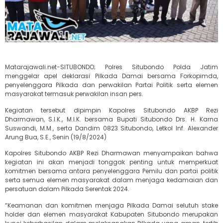
Matarajawali.net-SITUBONDO; Polres Situbondo Polda Jatim
menggelar apel deklarasi Pilkada Damai bersama Forkopimda,
penyelenggara Pilkada dan perwakilan Partai Politik serta elemen
masyarakat termasuk perwakilan insan pers.
Kegiatan tersebut dipimpin Kapolres Situbondo AKBP Rezi
Dharmawan, S.I.K., M.I.K. bersama Bupati Situbondo Drs. H. Karna
Suswandi, M.M., serta Dandim 0823 Situbondo, Letkol Inf. Alexander
Arung Bua, S.E., Senin (19/8/2024)
Kapolres Situbondo AKBP Rezi Dharmawan menyampaikan bahwa
kegiatan ini akan menjadi tonggak penting untuk memperkuat
komitmen bersama antara penyelenggara Pemilu dan partai politik
serta semua elemen masyarakat dalam menjaga kedamaian dan
persatuan dalam Pilkada Serentak 2024.
“Keamanan dan komitmen menjaga Pilkada Damai selutuh stake
holder dan elemen masyarakat Kabupaten Situbondo merupakan