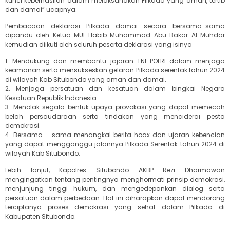
kunci keberhasilan dalam melaksanakan Pilkada yang aman, tertib
dan damai” ucapnya.
Pembacaan deklarasi Pilkada damai secara bersama-sama
dipandu oleh Ketua MUI Habib Muhammad Abu Bakar Al Muhdar
kemudian diikuti oleh seluruh peserta deklarasi yang isinya
1. Mendukung dan membantu jajaran TNI POLRI dalam menjaga
keamanan serta mensukseskan gelaran Pilkada serentak tahun 2024
di wilayah Kab Situbondo yang aman dan damai.
2. Menjaga persatuan dan kesatuan dalam bingkai Negara
Kesatuan Republik Indonesia.
3. Menolak segala bentuk upaya provokasi yang dapat memecah
belah persaudaraan serta tindakan yang menciderai pesta
demokrasi.
4. Bersama – sama menangkal berita hoax dan ujaran kebencian
yang dapat mengganggu jalannya Pilkada Serentak tahun 2024 di
wilayah Kab Situbondo.
Lebih lanjut, Kapolres Situbondo AKBP Rezi Dharmawan
mengingatkan tentang pentingnya menghormati prinsip demokrasi,
menjunjung tinggi hukum, dan mengedepankan dialog serta
persatuan dalam perbedaan. Hal ini diharapkan dapat mendorong
terciptanya proses demokrasi yang sehat dalam Pilkada di
Kabupaten Situbondo.