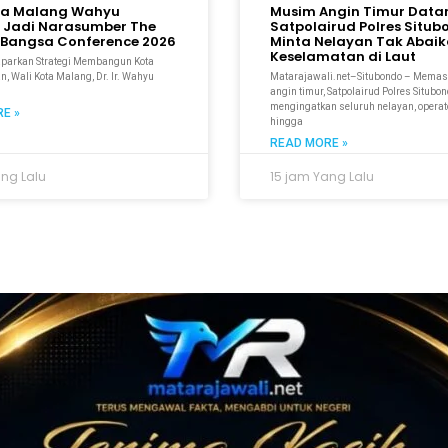
ta Malang Wahyu
Musim Angin Timur Data
 Jadi Narasumber The
Satpolairud Polres Situ
Bangsa Conference 2026
Minta Nelayan Tak Abai
Keselamatan di Laut
aparkan Strategi Membangun Kota
n, Wali Kota Malang, Dr. Ir. Wahyu
Matarajawali.net–Situbondo – Mema
M
angin timur, Satpolairud Polres Situbo
mengingatkan seluruh nelayan, operato
E »
hingga
READ MORE »
ang Lalu
15 jam Yang Lalu