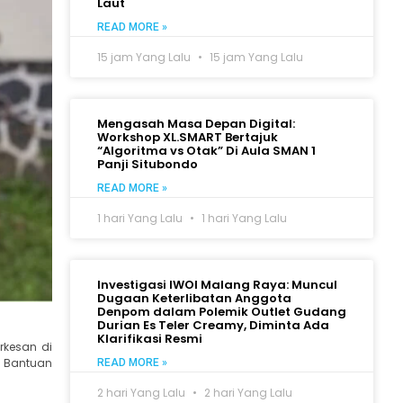
Laut
READ MORE »
15 jam Yang Lalu
15 jam Yang Lalu
Mengasah Masa Depan Digital:
Workshop XL.SMART Bertajuk
“Algoritma vs Otak” Di Aula SMAN 1
Panji Situbondo
READ MORE »
1 hari Yang Lalu
1 hari Yang Lalu
Investigasi IWOI Malang Raya: Muncul
Dugaan Keterlibatan Anggota
Denpom dalam Polemik Outlet Gudang
Durian Es Teler Creamy, Diminta Ada
Klarifikasi Resmi
kesan di
m Bantuan
READ MORE »
2 hari Yang Lalu
2 hari Yang Lalu