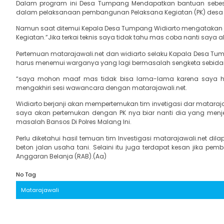
Dalam program ini Desa Tumpang Mendapatkan bantuan sebes
dalam pelaksanaan pembangunan Pelaksana Kegiatan (PK) desa 
Namun saat ditemui Kepala Desa Tumpang Widiarto mengatakan ji
Kegiatan.”Jika terkai teknis saya tidak tahu mas coba nanti saya 
Pertemuan matarajawali.net dan widiarto selaku Kapala Desa Tum
harus menemui warganya yang lagi bermasalah sengketa sebida
“saya mohon maaf mas tidak bisa lama-lama karena saya h
mengakhiri sesi wawancara dengan matarajawali.net.
Widiarto berjanji akan mempertemukan tim invetigasi dar mataraj
saya akan pertemukan dengan PK nya biar nanti dia yang menj
masalah Bansos Di Polres Malang Ini.
Perlu diketahui hasil temuan tim Investigasi matarajawali.net 
beton jalan usaha tani. Selaini itu juga terdapat kesan jika 
Anggaran Belanja (RAB).(Aa)
No Tag
Matarajawali