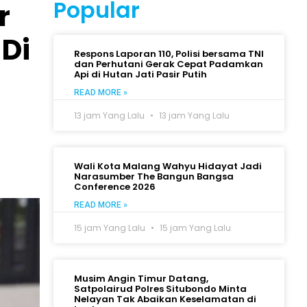
Popular
r
Di
Respons Laporan 110, Polisi bersama TNI
dan Perhutani Gerak Cepat Padamkan
Api di Hutan Jati Pasir Putih
READ MORE »
13 jam Yang Lalu
13 jam Yang Lalu
Wali Kota Malang Wahyu Hidayat Jadi
Narasumber The Bangun Bangsa
Conference 2026
READ MORE »
15 jam Yang Lalu
15 jam Yang Lalu
Musim Angin Timur Datang,
Satpolairud Polres Situbondo Minta
Nelayan Tak Abaikan Keselamatan di