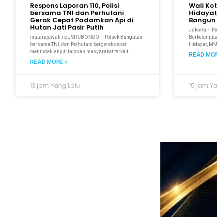
Respons Laporan 110, Polisi
Wali Ko
bersama TNI dan Perhutani
Hidayat
Gerak Cepat Padamkan Api di
Bangun 
Hutan Jati Pasir Putih
Jakarta – P
matarajawali.net; SITUBONDO – Polsek Bungatan
Berkelanjuta
bersama TNI, dan Perhutani bergerak cepat
Hidayat, M
menindaklanjuti laporan masyarakat terkait
READ MOR
READ MORE »
13 jam Yang Lalu
15 jam Y