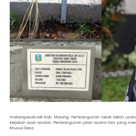
matarajawali.net-Kab. Malang; Pembangunan rabat beton usa
kerjakan asal-asalan. Pembangunan jalan asaha tani yang meru
Khusus Desa.