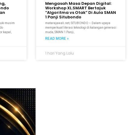
ng,
Mengasah Masa Depan Digital:
bondo
Workshop XL.SMART Bertajuk
kan
“Algoritma vs Otak” Di Aula SMAN
1 Panji Situbondo
suki musim
matarajawali.net; SITUBONDO – Dalam upaya
ndo
memperkuat literasi teknologi di kalangan generasi
r kapal,
muda, SMAN 1 Panji,
READ MORE »
1 hari Yang Lalu