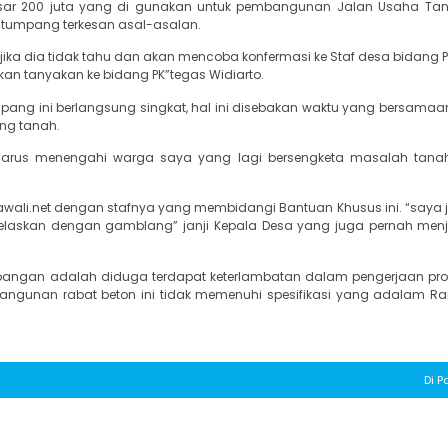
ar 200 juta yang di gunakan untuk pembangunan Jalan Usaha Tan
tumpang terkesan asal-asalan.
ka dia tidak tahu dan akan mencoba konfermasi ke Staf desa bidang 
akan tanyakan ke bidang PK”tegas Widiarto.
pang ini berlangsung singkat, hal ini disebakan waktu yang bersamaan
ng tanah.
arus menengahi warga saya yang lagi bersengketa masalah tanah
awali.net dengan stafnya yang membidangi Bantuan Khusus ini. “saya ja
elaskan dengan gamblang” janji Kepala Desa yang juga pernah menj
dilapangan adalah diduga terdapat keterlambatan dalam pengerjaan pro
pembangunan rabat beton ini tidak memenuhi spesifikasi yang adalam 
Di P