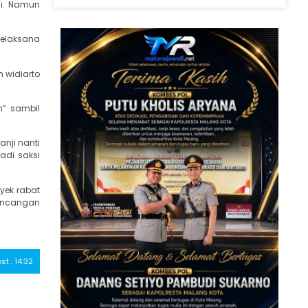
i. Namun
Pelaksana
 widiarto
” sambil
nji nanti
adi saksi
yek rabat
Rancangan
ost : 14:32