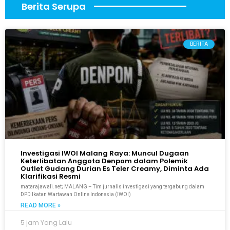
Berita Serupa
BERITA
Investigasi IWOI Malang Raya: Muncul Dugaan
Keterlibatan Anggota Denpom dalam Polemik
Outlet Gudang Durian Es Teler Creamy, Diminta Ada
Klarifikasi Resmi
matarajawali.net; MALANG – Tim jurnalis investigasi yang tergabung dalam
DPD Ikatan Wartawan Online Indonesia (IWOI)
READ MORE »
5 jam Yang Lalu