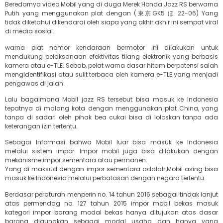
Beredarnya video Mobil yang di duga Merek Honda Jazz RS berwarna
Putih yang menggunakan plat dengan (東京GK5 ほ 22-06) Yang
tidak diketahui dikendarai oleh siapa yang akhir akhir ini sempat viral
di media sosial.
warna plat nomor kendaraan bermotor ini dilakukan untuk
mendukung pelaksanaan efektivitas tilang elektronik yang berbasis
kamera atau e-TLE. Sebab, pelat warna dasar hitam berpotensi salah
mengidentifikasi atau sulit terbaca oleh kamera e-TLE yang menjadi
pengawas di jalan.
Lalu bagaimana Mobil jazz RS tersebut bisa masuk ke Indonesia
tepatnya di malang kota dengan menggunakan plat China, yang
tanpa di sadari oleh pihak bea cukai bisa di loloskan tanpa ada
keterangan izin tertentu.
Sebagai Informasi bahwa Mobil luar bisa masuk ke Indonesia
melalui sistem impor. Impor mobil juga bisa dilakukan dengan
mekanisme impor sementara atau permanen.
Yang di maksud dengan impor sementara adalah,Mobil asing bisa
masuk ke Indonesia melalui perbatasan dengan negara tertentu.
Berdasar peraturan menperin no. 14 tahun 2016 sebagai tindak lanjut
atas permendag no. 127 tahun 2015 impor mobil bekas masuk
kategori impor barang modal bekas hanya ditujukan atas dasar
barang digunakan sebagai modal usaha dan hanya yang