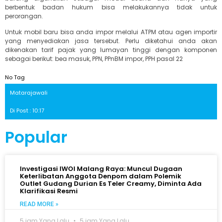
berbentuk badan hukum bisa melakukannya tidak untuk
perorangan.
Untuk mobil baru bisa anda impor melalui ATPM atau agen importir
yang menyediakan jasa tersebut. Perlu diketahui anda akan
dikenakan tarif pajak yang lumayan tinggi dengan komponen
sebagai berikut: bea masuk, PPN, PPnBM impor, PPH pasal 22
No Tag
Matarajawali
Di Post : 10:17
Popular
Investigasi IWOI Malang Raya: Muncul Dugaan
Keterlibatan Anggota Denpom dalam Polemik
Outlet Gudang Durian Es Teler Creamy, Diminta Ada
Klarifikasi Resmi
READ MORE »
5 jam Yang Lalu
5 jam Yang Lalu