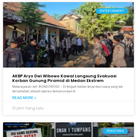
ENTERTAIMENT
AKBP Aryo Dwi Wibowo Kawal Langsung Evakuasi
Korban Gunung Piramid di Medan Ekstrem
Matarajawali.net–BONDOWOSO – Di tengah medan terjal dan cuaca yang tak
bersahabat, sebuah operasi kemanusiaan di
READ MORE »
21 jam Yang Lalu
PERISTIWA