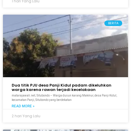
1 hari Yang Lalu
BERITA
Dua titik PJU desa Panji Kidul padam dikeluhkan
warga karena rawan terjadi kecelakaan
matarajawali.net; Situbondo – Warga dusun karang Makmur, desa Panji Kidul,
kecamatan Panji, Situbondo yang berdekatan
READ MORE »
2 hari Yang Lalu