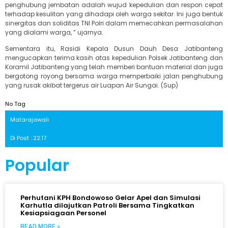
penghubung jembatan adalah wujud kepedulian dan respon cepat
terhadap kesulitan yang dihadapi oleh warga sekitar. Ini juga bentuk
sinergitas dan soliditas TNI Polri dalam memecahkan permasalahan
yang dialami warga, ” ujarnya.
Sementara itu, Rasidi Kepala Dusun Dauh Desa Jatibanteng
mengucapkan terima kasih atas kepedulian Polsek Jatibanteng dan
Koramil Jatibanteng yang telah memberi bantuan material dan juga
bergotong royong bersama warga memperbaiki jalan penghubung
yang rusak akibat tergerus air Luapan Air Sungai. (Sup)
No Tag
Matarajawali
Di Post : 22:17
Popular
Perhutani KPH Bondowoso Gelar Apel dan Simulasi
Karhutla dilajutkan Patroli Bersama Tingkatkan
Kesiapsiagaan Personel
READ MORE »