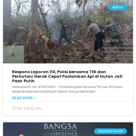
BERITA
Respons Laporan 110, Polisi bersama TNI dan
Perhutani Gerak Cepat Padamkan Api di Hutan Jati
Pasir Putih
matarajawali.net; SITUBONDO – Polsek Bungatan bersama TNI, dan Perhutani
bergerak cepat menindaklanjuti laporan masyarakat terkait
READ MORE »
2 hari Yang Lalu
PEMERINTAHAN