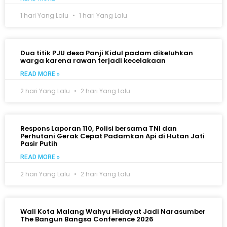
1 hari Yang Lalu
1 hari Yang Lalu
Dua titik PJU desa Panji Kidul padam dikeluhkan
warga karena rawan terjadi kecelakaan
READ MORE »
2 hari Yang Lalu
2 hari Yang Lalu
Respons Laporan 110, Polisi bersama TNI dan
Perhutani Gerak Cepat Padamkan Api di Hutan Jati
Pasir Putih
READ MORE »
2 hari Yang Lalu
2 hari Yang Lalu
Wali Kota Malang Wahyu Hidayat Jadi Narasumber
The Bangun Bangsa Conference 2026