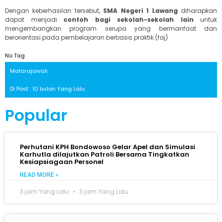
Dengan keberhasilan tersebut,
SMA Negeri 1 Lawang
diharapkan
dapat menjadi
contoh bagi sekolah-sekolah lain
untuk
mengembangkan program serupa yang bermanfaat dan
berorientasi pada pembelajaran berbasis praktik.(faj)
No Tag
Matarajawali
Di Post : 10 bulan Yang Lalu
Popular
Perhutani KPH Bondowoso Gelar Apel dan Simulasi
Karhutla dilajutkan Patroli Bersama Tingkatkan
Kesiapsiagaan Personel
READ MORE »
3 jam Yang Lalu
3 jam Yang Lalu