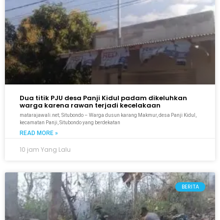
Dua titik PJU desa Panji Kidul padam dikeluhkan
warga karena rawan terjadi kecelakaan
matarajawali.net; Situbondo – Warga dusun karang Makmur, desa Panji Kidul,
kecamatan Panji, Situbondo yang berdekatan
READ MORE »
10 jam Yang Lalu
BERITA