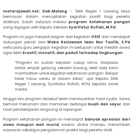
matarajawali.net; Kab.Malang
– SMA Negeri 1 Lawang terus
berinovasi dalam menciptakan kegiatan positif bagi peserta
didiknya. Salah satunya melalui
program ketahanan pangan
yang digagas oleh Kepala Sekolah
Syarifatur Rofiah, M.Pd.
Program ini juga menjadi bagian dari kegiatan
OSIS
dan mendapat
dukungan penuh dari
Waka Kesiswaan Iwan Nur Taufik, S.Pd
serta para guru pengajar. Kegiatan ini bertujuan untuk melatih siswa
agar lebih
kreatif, inovatif, dan peduli terhadap lingkungan
.
“Program ini sudah berjalan cukup lama. Daripada
lantai empat gedung sekolah kosong, lebih baik kami
manfaatkan untuk kegiatan ketahanan pangan. Belajar
tidak harus selalu di dalam kelas,” ujar Kepala SMA
Negeri 1 Lawang, Syarifatur Rofiah, M.Pd, kepada awak
media.
Hingga kini, program tersebut telah membuahkan hasil nyata. Siswa
berhasil menanam dan memanen berbagai
buah dan sayur
dari
hasil pembelajaran langsung di lapangan.
Program ketahanan pangan ini mendapat
banyak apresiasi dari
siswa maupun wali murid
, karena dinilai mampu menambah
wawasan sekaligus pengalaman praktis bagi peserta didik.