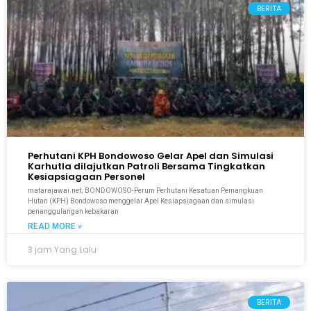
BERITA
Perhutani KPH Bondowoso Gelar Apel dan Simulasi
Karhutla dilajutkan Patroli Bersama Tingkatkan
Kesiapsiagaan Personel
matarajawai.net; BONDOWOSO-Perum Perhutani Kesatuan Pemangkuan
Hutan (KPH) Bondowoso menggelar Apel Kesiapsiagaan dan simulasi
penanggulangan kebakaran
READ MORE »
3 jam Yang Lalu
BERITA