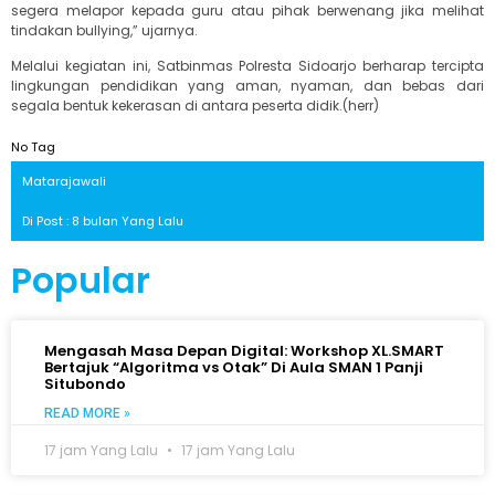
segera melapor kepada guru atau pihak berwenang jika melihat
tindakan bullying,” ujarnya.
Melalui kegiatan ini, Satbinmas Polresta Sidoarjo berharap tercipta
lingkungan pendidikan yang aman, nyaman, dan bebas dari
segala bentuk kekerasan di antara peserta didik.(herr)
No Tag
Matarajawali
Di Post : 8 bulan Yang Lalu
Popular
Mengasah Masa Depan Digital: Workshop XL.SMART
Bertajuk “Algoritma vs Otak” Di Aula SMAN 1 Panji
Situbondo
READ MORE »
17 jam Yang Lalu
17 jam Yang Lalu