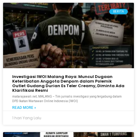
BERITA
Investigasi IWOI Malang Raya: Muncul Dugaan
Keterlibatan Anggota Denpom dalam Polemik
Outlet Gudang Durian Es Teler Creamy, Diminta Ada
Klarifikasi Resmi
matarajawali.net; MALANG – Tim jurnalis investigasi yang tergabung dalam
DPD Ikatan Wartawan Online Indonesia (IWOI)
READ MORE »
1 hari Yang Lalu