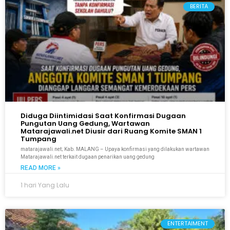
BERITA
Diduga Diintimidasi Saat Konfirmasi Dugaan
Pungutan Uang Gedung, Wartawan
Matarajawali.net Diusir dari Ruang Komite SMAN 1
Tumpang
matarajawali.net; Kab. MALANG – Upaya konfirmasi yang dilakukan wartawan
Matarajawali.net terkait dugaan penarikan uang gedung
READ MORE »
1 hari Yang Lalu
ENTERTAIMENT