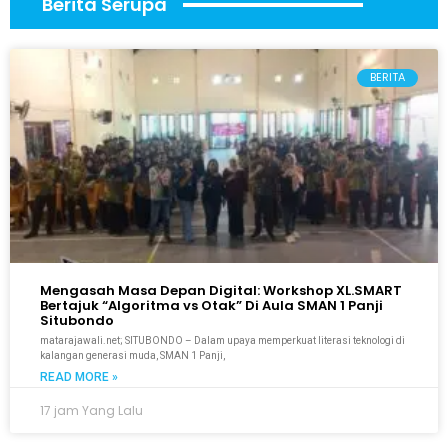
Berita Serupa
BERITA
Mengasah Masa Depan Digital: Workshop XL.SMART
Bertajuk “Algoritma vs Otak” Di Aula SMAN 1 Panji
Situbondo
matarajawali.net; SITUBONDO – Dalam upaya memperkuat literasi teknologi di
kalangan generasi muda, SMAN 1 Panji,
READ MORE »
17 jam Yang Lalu