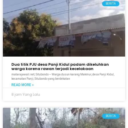
BERITA
Dua titik PJU desa Panji Kidul padam dikeluhkan
warga karena rawan terjadi kecelakaan
matarajawali.net; Situbondo – Warga dusun karang Makmur, desa Panji Kidul,
kecamatan Panji, Situbondo yang berdekatan
READ MORE »
8 jam Yang Lalu
BERITA