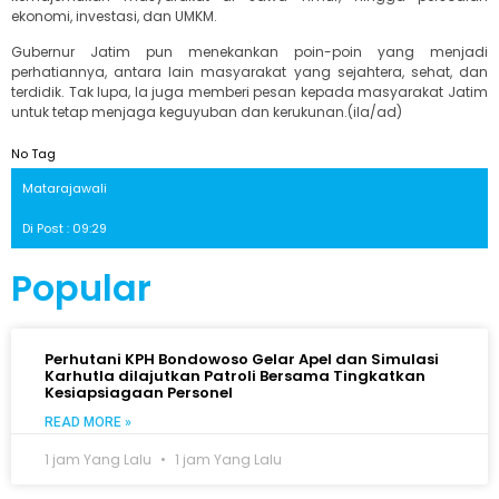
ekonomi, investasi, dan UMKM.
Gubernur Jatim pun menekankan poin-poin yang menjadi
perhatiannya, antara lain masyarakat yang sejahtera, sehat, dan
terdidik. Tak lupa, Ia juga memberi pesan kepada masyarakat Jatim
untuk tetap menjaga keguyuban dan kerukunan.(ila/ad)
No Tag
Matarajawali
Di Post : 09:29
Popular
Perhutani KPH Bondowoso Gelar Apel dan Simulasi
Karhutla dilajutkan Patroli Bersama Tingkatkan
Kesiapsiagaan Personel
READ MORE »
1 jam Yang Lalu
1 jam Yang Lalu