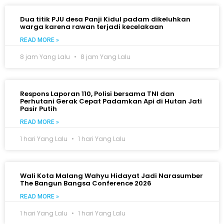
Dua titik PJU desa Panji Kidul padam dikeluhkan
warga karena rawan terjadi kecelakaan
READ MORE »
8 jam Yang Lalu
8 jam Yang Lalu
Respons Laporan 110, Polisi bersama TNI dan
Perhutani Gerak Cepat Padamkan Api di Hutan Jati
Pasir Putih
READ MORE »
1 hari Yang Lalu
1 hari Yang Lalu
Wali Kota Malang Wahyu Hidayat Jadi Narasumber
The Bangun Bangsa Conference 2026
READ MORE »
1 hari Yang Lalu
1 hari Yang Lalu