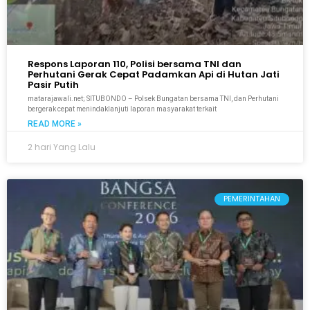
Respons Laporan 110, Polisi bersama TNI dan
Perhutani Gerak Cepat Padamkan Api di Hutan Jati
Pasir Putih
matarajawali.net; SITUBONDO – Polsek Bungatan bersama TNI, dan Perhutani
bergerak cepat menindaklanjuti laporan masyarakat terkait
READ MORE »
2 hari Yang Lalu
PEMERINTAHAN