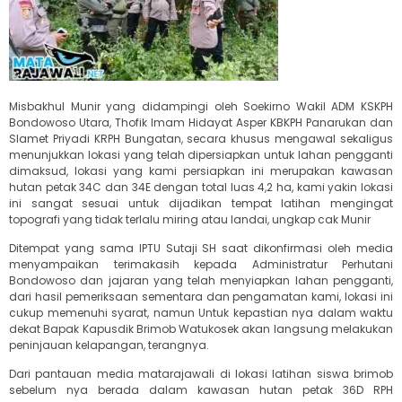
Misbakhul Munir yang didampingi oleh Soekirno Wakil ADM KSKPH
Bondowoso Utara, Thofik Imam Hidayat Asper KBKPH Panarukan dan
Slamet Priyadi KRPH Bungatan, secara khusus mengawal sekaligus
menunjukkan lokasi yang telah dipersiapkan untuk lahan pengganti
dimaksud, lokasi yang kami persiapkan ini merupakan kawasan
hutan petak 34C dan 34E dengan total luas 4,2 ha, kami yakin lokasi
ini sangat sesuai untuk dijadikan tempat latihan mengingat
topografi yang tidak terlalu miring atau landai, ungkap cak Munir
Ditempat yang sama IPTU Sutaji SH saat dikonfirmasi oleh media
menyampaikan terimakasih kepada Administratur Perhutani
Bondowoso dan jajaran yang telah menyiapkan lahan pengganti,
dari hasil pemeriksaan sementara dan pengamatan kami, lokasi ini
cukup memenuhi syarat, namun Untuk kepastian nya dalam waktu
dekat Bapak Kapusdik Brimob Watukosek akan langsung melakukan
peninjauan kelapangan, terangnya.
Dari pantauan media matarajawali di lokasi latihan siswa brimob
sebelum nya berada dalam kawasan hutan petak 36D RPH