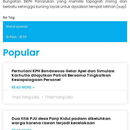
Bungatan BKPH Panarukan yang memiliki topografi miring dan
berbatu sehingga kurang layak untuk dijadikan tempat latihan.(sup)
No Tag
Matarajawali
Di Post : 18:33
Popular
Perhutani KPH Bondowoso Gelar Apel dan Simulasi
Karhutla dilajutkan Patroli Bersama Tingkatkan
Kesiapsiagaan Personel
READ MORE »
1 hari Yang Lalu
1 hari Yang Lalu
Dua titik PJU desa Panji Kidul padam dikeluhkan
warga karena rawan terjadi kecelakaan