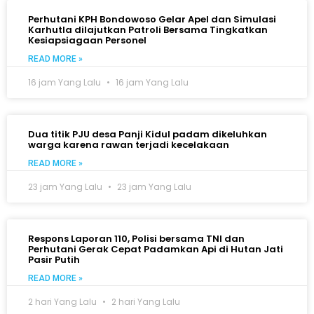
Perhutani KPH Bondowoso Gelar Apel dan Simulasi
Karhutla dilajutkan Patroli Bersama Tingkatkan
Kesiapsiagaan Personel
READ MORE »
16 jam Yang Lalu
16 jam Yang Lalu
Dua titik PJU desa Panji Kidul padam dikeluhkan
warga karena rawan terjadi kecelakaan
READ MORE »
23 jam Yang Lalu
23 jam Yang Lalu
Respons Laporan 110, Polisi bersama TNI dan
Perhutani Gerak Cepat Padamkan Api di Hutan Jati
Pasir Putih
READ MORE »
2 hari Yang Lalu
2 hari Yang Lalu