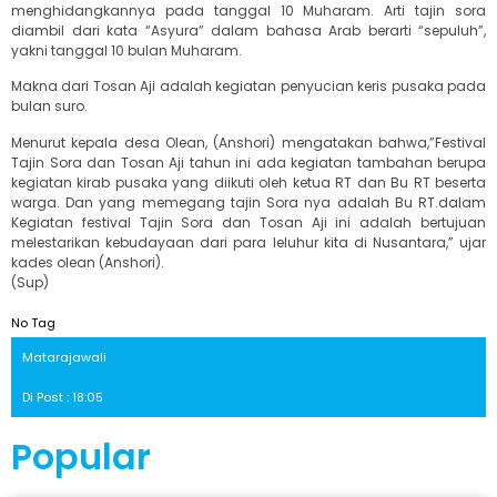
menghidangkannya pada tanggal 10 Muharam. Arti tajin sora
diambil dari kata “Asyura” dalam bahasa Arab berarti “sepuluh”,
yakni tanggal 10 bulan Muharam.
Makna dari Tosan Aji adalah kegiatan penyucian keris pusaka pada
bulan suro.
Menurut kepala desa Olean, (Anshori) mengatakan bahwa,”Festival
Tajin Sora dan Tosan Aji tahun ini ada kegiatan tambahan berupa
kegiatan kirab pusaka yang diikuti oleh ketua RT dan Bu RT beserta
warga. Dan yang memegang tajin Sora nya adalah Bu RT.dalam
Kegiatan festival Tajin Sora dan Tosan Aji ini adalah bertujuan
melestarikan kebudayaan dari para leluhur kita di Nusantara,” ujar
kades olean (Anshori).
(Sup)
No Tag
Matarajawali
Di Post : 18:05
Popular