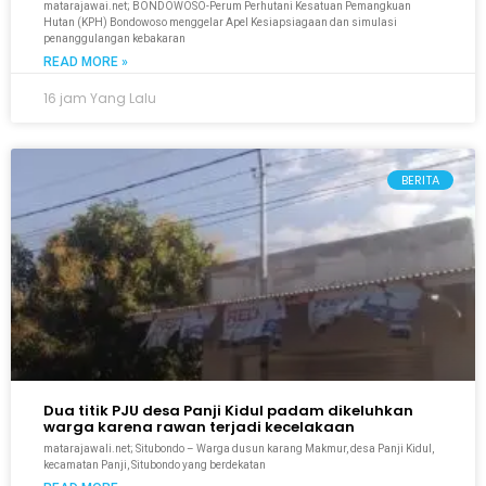
matarajawai.net; BONDOWOSO-Perum Perhutani Kesatuan Pemangkuan
Hutan (KPH) Bondowoso menggelar Apel Kesiapsiagaan dan simulasi
penanggulangan kebakaran
READ MORE »
16 jam Yang Lalu
BERITA
Dua titik PJU desa Panji Kidul padam dikeluhkan
warga karena rawan terjadi kecelakaan
matarajawali.net; Situbondo – Warga dusun karang Makmur, desa Panji Kidul,
kecamatan Panji, Situbondo yang berdekatan