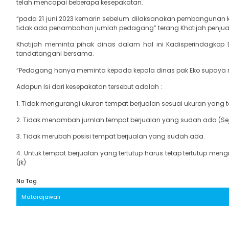
telah mencapai beberapa kesepakatan.
“pada 21 juni 2023 kemarin sebelum dilaksanakan pembangunan k
tidak ada penambahan jumlah pedagang” terang Khotijah penjual 
Khotijah meminta pihak dinas dalam hal ini Kadisperindagkop D
tandatangani bersama.
“Pedagang hanya meminta kepada kepala dinas pak Eko supaya 
Adapun Isi dari kesepakatan tersebut adalah :
1. Tidak mengurangi ukuran tempat berjualan sesuai ukuran yang
2. Tidak menambah jumlah tempat berjualan yang sudah ada (Sej
3. Tidak merubah posisi tempat berjualan yang sudah ada.
4. Untuk tempat berjualan yang tertutup harus tetap tertutup m
(jk)
No Tag
Matarajawali