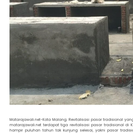
Matarajawali.net-Kota Malang; Revitalisasi pasar tradisional 
matarajawali.net terdapat tiga revitalisasi pasar tradisional 
hampir puluhan tahun tak kunjung selesai, yakni pasar trad