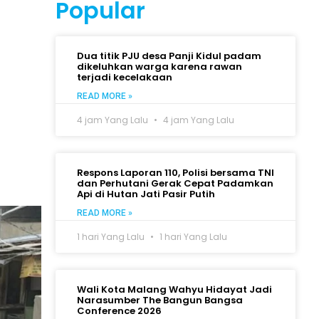
Popular
Dua titik PJU desa Panji Kidul padam
dikeluhkan warga karena rawan
terjadi kecelakaan
READ MORE »
4 jam Yang Lalu
4 jam Yang Lalu
Respons Laporan 110, Polisi bersama TNI
dan Perhutani Gerak Cepat Padamkan
Api di Hutan Jati Pasir Putih
READ MORE »
1 hari Yang Lalu
1 hari Yang Lalu
Wali Kota Malang Wahyu Hidayat Jadi
Narasumber The Bangun Bangsa
Conference 2026