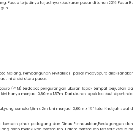
g. Pasca terjadinya terjadinya kebakaran pasar di tahun 2016 Pasar B
ngun.
ta Malang. Pembangunan revitalisasi pasar madyopuro dilaksanakan
 ini di sisi utara pasar.
opuro (P4M) terdapat pengurangan ukuran lapak tempat berjualan 
ni hanya menjadi 0,80m x 1,57m. Dari ukuran lapak tersebut diperkirak
t,yang semula 1,5m x 2m kini menjadi 0,80m x 1,5” tutur Khotijah saat d
uli kemarin pihak pedagang dan Dinas Perindustrian,Perdagangan dan
Malang telah melakukan pertemuan. Dalam pertemuan tersebut kedua be