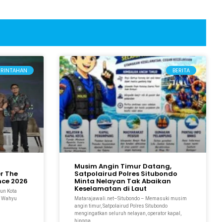
ERINTAHAN
BERITA
Musim Angin Timur Datang,
r The
Satpolairud Polres Situbondo
ce 2026
Minta Nelayan Tak Abaikan
Keselamatan di Laut
un Kota
r. Wahyu
Matarajawali.net–Situbondo – Memasuki musim
angin timur, Satpolairud Polres Situbondo
mengingatkan seluruh nelayan, operator kapal,
hingga