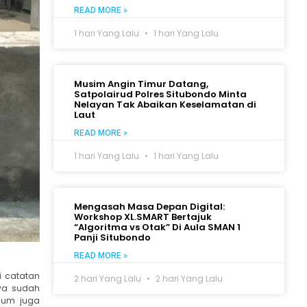
READ MORE »
1 hari Yang Lalu
1 hari Yang Lalu
Musim Angin Timur Datang,
Satpolairud Polres Situbondo Minta
Nelayan Tak Abaikan Keselamatan di
Laut
READ MORE »
1 hari Yang Lalu
1 hari Yang Lalu
Mengasah Masa Depan Digital:
Workshop XL.SMART Bertajuk
“Algoritma vs Otak” Di Aula SMAN 1
Panji Situbondo
READ MORE »
i catatan
2 hari Yang Lalu
2 hari Yang Lalu
nya sudah
elum juga