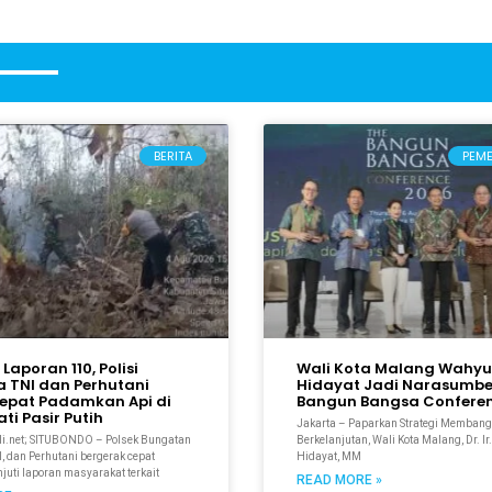
BERITA
PEM
Laporan 110, Polisi
Wali Kota Malang Wahyu
 TNI dan Perhutani
Hidayat Jadi Narasumbe
epat Padamkan Api di
Bangun Bangsa Conferen
ti Pasir Putih
Jakarta – Paparkan Strategi Membang
i.net; SITUBONDO – Polsek Bungatan
Berkelanjutan, Wali Kota Malang, Dr. I
, dan Perhutani bergerak cepat
Hidayat, MM
uti laporan masyarakat terkait
READ MORE »