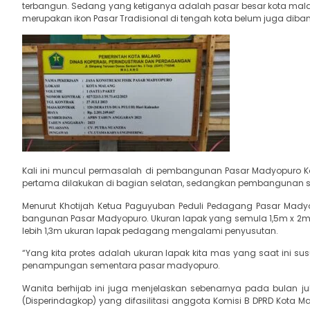
terbangun. Sedang yang ketiganya adalah pasar besar kota malan
merupakan ikon Pasar Tradisional di tengah kota belum juga diba
Kali ini muncul permasalah di pembangunan Pasar Madyopuro Ko
pertama dilakukan di bagian selatan, sedangkan pembangunan saat
Menurut Khotijah Ketua Paguyuban Peduli Pedagang Pasar Mady
bangunan Pasar Madyopuro. Ukuran lapak yang semula 1,5m x 2m ki
lebih 1,3m ukuran lapak pedagang mengalami penyusutan.
“Yang kita protes adalah ukuran lapak kita mas yang saat ini susu
penampungan sementara pasar madyopuro.
Wanita berhijab ini juga menjelaskan sebenarnya pada bulan j
(Disperindagkop) yang difasilitasi anggota Komisi B DPRD Kota 