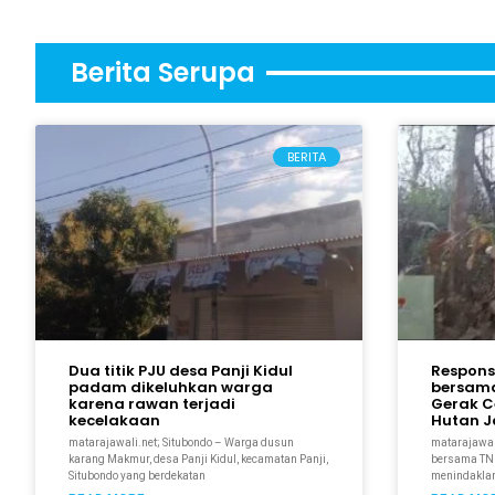
Berita Serupa
BERITA
Dua titik PJU desa Panji Kidul
Respons 
padam dikeluhkan warga
bersama
karena rawan terjadi
Gerak C
kecelakaan
Hutan Ja
matarajawali.net; Situbondo – Warga dusun
matarajawal
karang Makmur, desa Panji Kidul, kecamatan Panji,
bersama TNI
Situbondo yang berdekatan
menindaklanj