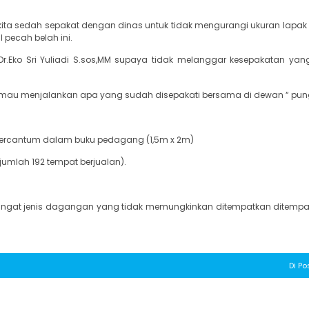
ita sedah sepakat dengan dinas untuk tidak mengurangi ukuran lapak
pecah belah ini.
r.Eko Sri Yuliadi S.sos,MM supaya tidak melanggar kesepakatan yang
mau menjalankan apa yang sudah disepakati bersama di dewan “ pun
 tercantum dalam buku pedagang (1,5m x 2m)
umlah 192 tempat berjualan).
engingat jenis dagangan yang tidak memungkinkan ditempatkan ditempat
Di Po