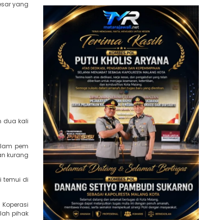
esar yang
 dua kali
dalam pem
an kurang
i temui di
 Koperasi
lah pihak