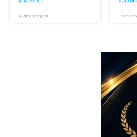
READ MORE »
READ MOR
4 jam Yang Lalu
1 hari Ya