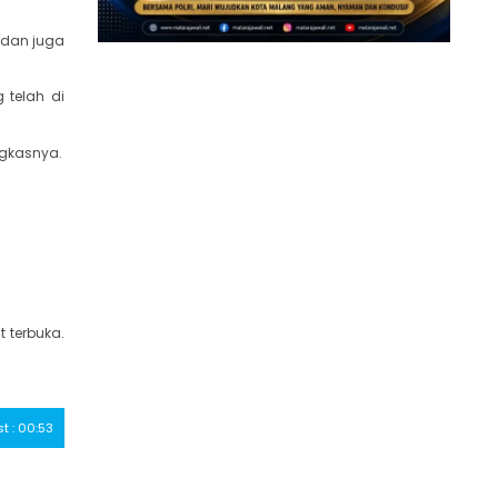
 dan juga
 telah di
gkasnya.
 terbuka.
st : 00:53