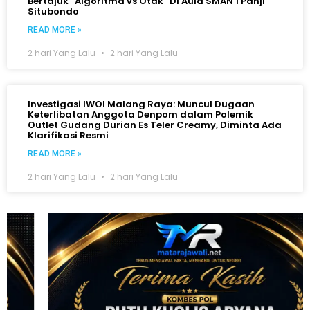
Bertajuk “Algoritma vs Otak” Di Aula SMAN 1 Panji
Situbondo
READ MORE »
2 hari Yang Lalu
2 hari Yang Lalu
Investigasi IWOI Malang Raya: Muncul Dugaan
Keterlibatan Anggota Denpom dalam Polemik
Outlet Gudang Durian Es Teler Creamy, Diminta Ada
Klarifikasi Resmi
READ MORE »
2 hari Yang Lalu
2 hari Yang Lalu