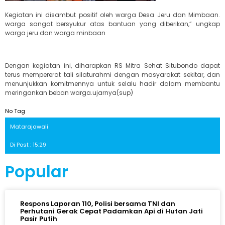
Kegiatan ini disambut positif oleh warga Desa Jeru dan Mimbaan.
warga sangat bersyukur atas bantuan yang diberikan,” ungkap
warga jeru dan warga minbaan
Dengan kegiatan ini, diharapkan RS Mitra Sehat Situbondo dapat
terus mempererat tali silaturahmi dengan masyarakat sekitar, dan
menunjukkan komitmennya untuk selalu hadir dalam membantu
meringankan beban warga.ujarnya(sup)
No Tag
Matarajawali
Di Post : 15:29
Popular
Respons Laporan 110, Polisi bersama TNI dan
Perhutani Gerak Cepat Padamkan Api di Hutan Jati
Pasir Putih