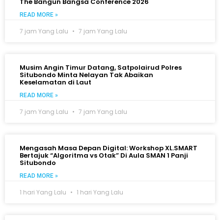
The Bangun Bangsa Conference 2026
READ MORE »
7 jam Yang Lalu
7 jam Yang Lalu
Musim Angin Timur Datang, Satpolairud Polres
Situbondo Minta Nelayan Tak Abaikan
Keselamatan di Laut
READ MORE »
7 jam Yang Lalu
7 jam Yang Lalu
Mengasah Masa Depan Digital: Workshop XL.SMART
Bertajuk “Algoritma vs Otak” Di Aula SMAN 1 Panji
Situbondo
READ MORE »
1 hari Yang Lalu
1 hari Yang Lalu