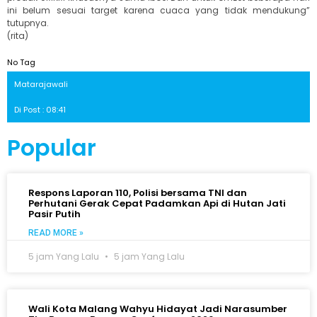
ini belum sesuai target karena cuaca yang tidak mendukung”
tutupnya.
(rita)
No Tag
Matarajawali
Di Post : 08:41
Popular
Respons Laporan 110, Polisi bersama TNI dan
Perhutani Gerak Cepat Padamkan Api di Hutan Jati
Pasir Putih
READ MORE »
5 jam Yang Lalu
5 jam Yang Lalu
Wali Kota Malang Wahyu Hidayat Jadi Narasumber