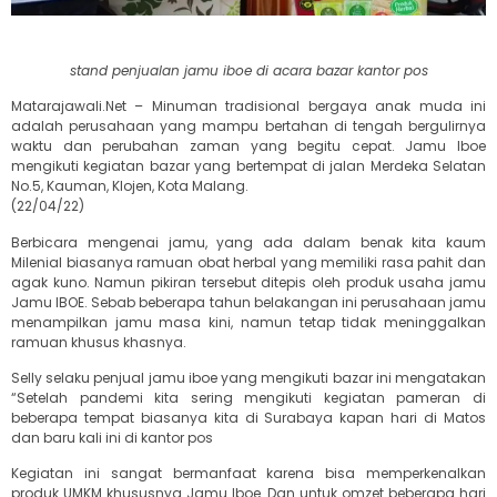
stand penjualan jamu iboe di acara bazar kantor pos
Matarajawali.Net – Minuman tradisional bergaya anak muda ini
adalah perusahaan yang mampu bertahan di tengah bergulirnya
waktu dan perubahan zaman yang begitu cepat. Jamu Iboe
mengikuti kegiatan bazar yang bertempat di jalan Merdeka Selatan
No.5, Kauman, Klojen, Kota Malang.
(22/04/22)
Berbicara mengenai jamu, yang ada dalam benak kita kaum
Milenial biasanya ramuan obat herbal yang memiliki rasa pahit dan
agak kuno. Namun pikiran tersebut ditepis oleh produk usaha jamu
Jamu IBOE. Sebab beberapa tahun belakangan ini perusahaan jamu
menampilkan jamu masa kini, namun tetap tidak meninggalkan
ramuan khusus khasnya.
Selly selaku penjual jamu iboe yang mengikuti bazar ini mengatakan
“Setelah pandemi kita sering mengikuti kegiatan pameran di
beberapa tempat biasanya kita di Surabaya kapan hari di Matos
dan baru kali ini di kantor pos
Kegiatan ini sangat bermanfaat karena bisa memperkenalkan
produk UMKM khususnya Jamu Iboe. Dan untuk omzet beberapa hari