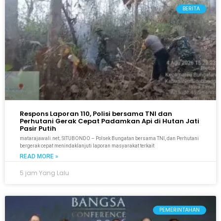
BERITA
Respons Laporan 110, Polisi bersama TNI dan
Perhutani Gerak Cepat Padamkan Api di Hutan Jati
Pasir Putih
matarajawali.net; SITUBONDO – Polsek Bungatan bersama TNI, dan Perhutani
bergerak cepat menindaklanjuti laporan masyarakat terkait
READ MORE »
5 jam Yang Lalu
PEMERINTAHAN