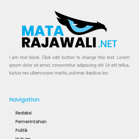
I am text block. Click edit button to change this text. Lorem
ipsum dolor sit amet, consectetur adipiscing elit. Ut elit tellus,
luctus nec ullamcorper mattis, pulvinar dapibus leo.
Navigation
Redaksi
Pemerintahan
Politik
Hukum