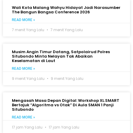
Wali Kota Malang Wahyu Hidayat Jadi Narasumber
The Bangun Bangsa Conference 2026
READ MORE »
7 menit Yang Lalu
7 menit Yang Lalu
Musim Angin Timur Datang, Satpolairud Polres
Situbondo Minta Nelayan Tak Abaikan
Keselamatan di Laut
READ MORE »
9 menit Yang Lalu
9 menit Yang Lalu
Mengasah Masa Depan Digital: Workshop XL.SMART
Bertajuk “Algoritma vs Otak” Di Aula SMAN 1 Panji
Situbondo
READ MORE »
17 jam Yang Lalu
17 jam Yang Lalu