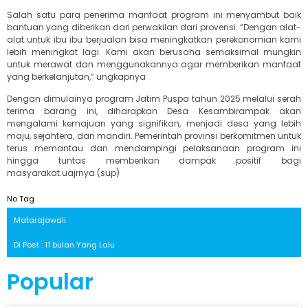
Salah satu para penerima manfaat program ini menyambut baik
bantuan yang diberikan dari perwakilan dari provensi. “Dengan alat-
alat untuk ibu ibu berjualan bisa meningkatkan perekonomian kami
lebih meningkat lagi. Kami akan berusaha semaksimal mungkin
untuk merawat dan menggunakannya agar memberikan manfaat
yang berkelanjutan,” ungkapnya
Dengan dimulainya program Jatim Puspa tahun 2025 melalui serah
terima barang ini, diharapkan Desa Kesambirampak akan
mengalami kemajuan yang signifikan, menjadi desa yang lebih
maju, sejahtera, dan mandiri. Pemerintah provinsi berkomitmen untuk
terus memantau dan mendampingi pelaksanaan program ini
hingga tuntas memberikan dampak positif bagi
masyarakat.uajrnya (sup)
No Tag
Matarajawali
Di Post : 11 bulan Yang Lalu
Popular