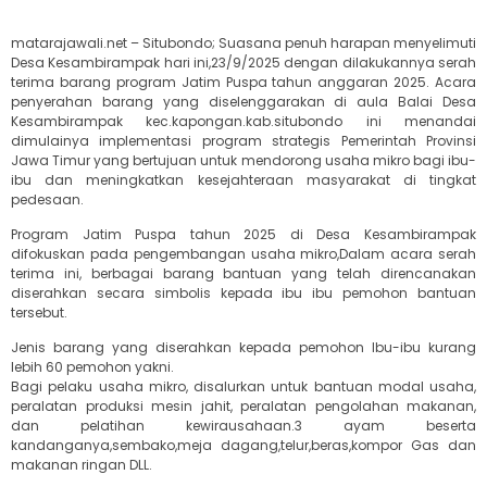
matarajawali.net – Situbondo; Suasana penuh harapan menyelimuti
Desa Kesambirampak hari ini,23/9/2025 dengan dilakukannya serah
terima barang program Jatim Puspa tahun anggaran 2025. Acara
penyerahan barang yang diselenggarakan di aula Balai Desa
Kesambirampak kec.kapongan.kab.situbondo ini menandai
dimulainya implementasi program strategis Pemerintah Provinsi
Jawa Timur yang bertujuan untuk mendorong usaha mikro bagi ibu-
ibu dan meningkatkan kesejahteraan masyarakat di tingkat
pedesaan.
Program Jatim Puspa tahun 2025 di Desa Kesambirampak
difokuskan pada pengembangan usaha mikro,Dalam acara serah
terima ini, berbagai barang bantuan yang telah direncanakan
diserahkan secara simbolis kepada ibu ibu pemohon bantuan
tersebut.
Jenis barang yang diserahkan kepada pemohon Ibu-ibu kurang
lebih 60 pemohon yakni.
Bagi pelaku usaha mikro, disalurkan untuk bantuan modal usaha,
peralatan produksi mesin jahit, peralatan pengolahan makanan,
dan pelatihan kewirausahaan.3 ayam beserta
kandanganya,sembako,meja dagang,telur,beras,kompor Gas dan
makanan ringan DLL.