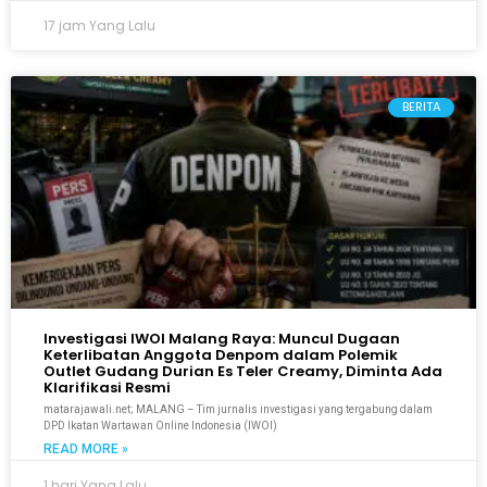
17 jam Yang Lalu
BERITA
Investigasi IWOI Malang Raya: Muncul Dugaan
Keterlibatan Anggota Denpom dalam Polemik
Outlet Gudang Durian Es Teler Creamy, Diminta Ada
Klarifikasi Resmi
matarajawali.net; MALANG – Tim jurnalis investigasi yang tergabung dalam
DPD Ikatan Wartawan Online Indonesia (IWOI)
READ MORE »
1 hari Yang Lalu