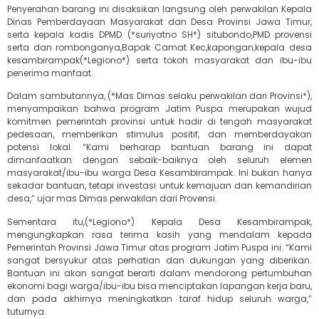
Penyerahan barang ini disaksikan langsung oleh perwakilan Kepala
Dinas Pemberdayaan Masyarakat dan Desa Provinsi Jawa Timur,
serta kepala kadis DPMD (*suriyatno SH*) situbondo,PMD provensi
serta dan rombonganya,Bapak Camat Kec,kapongan,kepala desa
kesambirampak(*Legiono*) serta tokoh masyarakat dan ibu-ibu
penerima manfaat.
Dalam sambutannya, (*Mas Dimas selaku perwakilan dari Provinsi*),
menyampaikan bahwa program Jatim Puspa merupakan wujud
komitmen pemerintah provinsi untuk hadir di tengah masyarakat
pedesaan, memberikan stimulus positif, dan memberdayakan
potensi lokal. “Kami berharap bantuan barang ini dapat
dimanfaatkan dengan sebaik-baiknya oleh seluruh elemen
masyarakat/ibu-ibu warga Desa Kesambirampak. Ini bukan hanya
sekadar bantuan, tetapi investasi untuk kemajuan dan kemandirian
desa,” ujar mas Dimas perwakilan dari Provensi.
Sementara itu,(*Legiono*) Kepala Desa Kesambirampak,
mengungkapkan rasa terima kasih yang mendalam kepada
Pemerintah Provinsi Jawa Timur atas program Jatim Puspa ini. “Kami
sangat bersyukur atas perhatian dan dukungan yang diberikan.
Bantuan ini akan sangat berarti dalam mendorong pertumbuhan
ekonomi bagi warga/ibu-ibu bisa menciptakan lapangan kerja baru,
dan pada akhirnya meningkatkan taraf hidup seluruh warga,”
tuturnya.