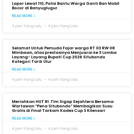
Lapor Lewat 110, Polisi Bantu Warga Ganti Ban Mobil
Bocor di Banyuglugur
READ MORE »
4 jam Yang Lalu
4 jam Yang Lalu
Selamat Untuk Pemuda Fajar warga RT 03 RW 08
Mimbaan, atas prestasinya Menjuarai ke 3 Lomba
Layang- Layang Bupati Cup 2026 Situbondo
Kategori Tarik Ulur
READ MORE »
4 jam Yang Lalu
4 jam Yang Lalu
Meriahkan HUT RI. TIm Sigap Sejahtera Bersama
Wartawan “Pena Situbondo” Membagikan Susu
Gratis di Final Tarkam Kades Cup 3 Kilensari
READ MORE »
4 jam Yang Lalu
4 jam Yang Lalu