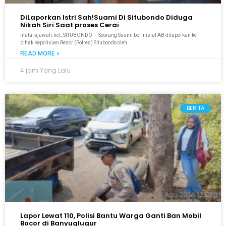
DiLaporkan Istri Sah!Suami Di Situbondo Diduga
Nikah Siri Saat proses Cerai
matarajawali.net; SITUBONDO — Seorang Suami berinisial AB dilaporkan ke
pihak Kepolisian Resor (Polres) Situbondo oleh
READ MORE »
4 jam Yang Lalu
BERITA
Lapor Lewat 110, Polisi Bantu Warga Ganti Ban Mobil
Bocor di Banyuglugur