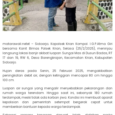
matarawali.netet – Sidoarjo; Kapolsek Krian Kompol. I.G.P.Atma Giri
bersama Kanit Bimas Polsek Krian, Selasa (25/2/2025), meninjau
langsung lokasi banjir akibat luapan Sungai Mas di Dusun Badas, RT
17 dan 19, RW 6, Desa Barengkrajan, Kecamatan Krian, Kabupaten
Sidoarjo.
Hujan deras pada Senin, 25 Februari 2025, mengakibatkan
peningkatan debit air, dengan ketinggian mencapai 80 cm hingga
100 cm.
Luapan air sungai yang mengalir menyebabkan pekarangan dan
rumah warga terendam. Hingga saat ini, sebanyak 180 rumah
terdampak, meski tidak ada korban jiwa. Kondisi ini membuat aparat
kepolisian dan pemerintah setempat bergerak cepat untuk
memberikan bantuan kepada warga terdampak.
Sebagai respons tanggap darurat, telah didirikan posko