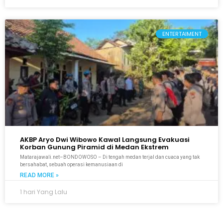
ENTERTAIMENT
AKBP Aryo Dwi Wibowo Kawal Langsung Evakuasi
Korban Gunung Piramid di Medan Ekstrem
Matarajawali.net–BONDOWOSO – Di tengah medan terjal dan cuaca yang tak
bersahabat, sebuah operasi kemanusiaan di
READ MORE »
1 hari Yang Lalu