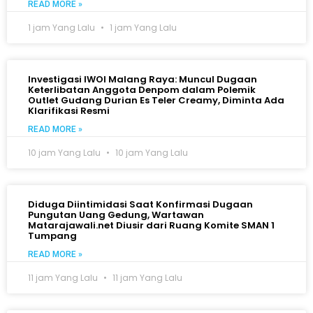
READ MORE »
1 jam Yang Lalu
1 jam Yang Lalu
Investigasi IWOI Malang Raya: Muncul Dugaan
Keterlibatan Anggota Denpom dalam Polemik
Outlet Gudang Durian Es Teler Creamy, Diminta Ada
Klarifikasi Resmi
READ MORE »
10 jam Yang Lalu
10 jam Yang Lalu
Diduga Diintimidasi Saat Konfirmasi Dugaan
Pungutan Uang Gedung, Wartawan
Matarajawali.net Diusir dari Ruang Komite SMAN 1
Tumpang
READ MORE »
11 jam Yang Lalu
11 jam Yang Lalu