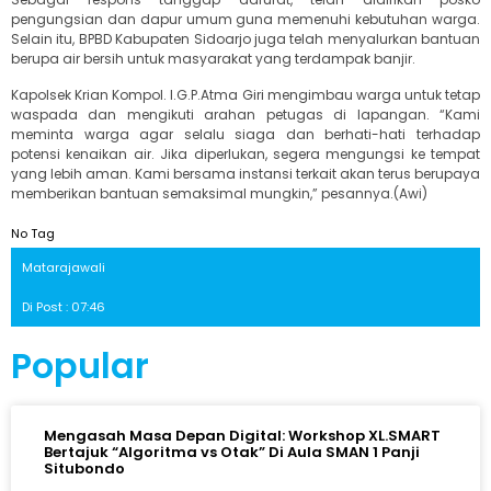
pengungsian dan dapur umum guna memenuhi kebutuhan warga.
Selain itu, BPBD Kabupaten Sidoarjo juga telah menyalurkan bantuan
berupa air bersih untuk masyarakat yang terdampak banjir.
Kapolsek Krian Kompol. I.G.P.Atma Giri mengimbau warga untuk tetap
waspada dan mengikuti arahan petugas di lapangan. “Kami
meminta warga agar selalu siaga dan berhati-hati terhadap
potensi kenaikan air. Jika diperlukan, segera mengungsi ke tempat
yang lebih aman. Kami bersama instansi terkait akan terus berupaya
memberikan bantuan semaksimal mungkin,” pesannya.(Awi)
No Tag
Matarajawali
Di Post : 07:46
Popular
Mengasah Masa Depan Digital: Workshop XL.SMART
Bertajuk “Algoritma vs Otak” Di Aula SMAN 1 Panji
Situbondo