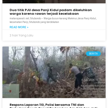
Dua titik PJU desa Panji Kidul padam dikeluhkan
warga karena rawan terjadi kecelakaan
matarajawali.net; Situbondo – Warga dusun karang Makmur, desa Panji Kidul,
kecamatan Panji, Situbondo yang berdekatan
READ MORE »
2 hari Yang Lalu
BERITA
Respons Laporan 110, Polisi bersama TNI dan