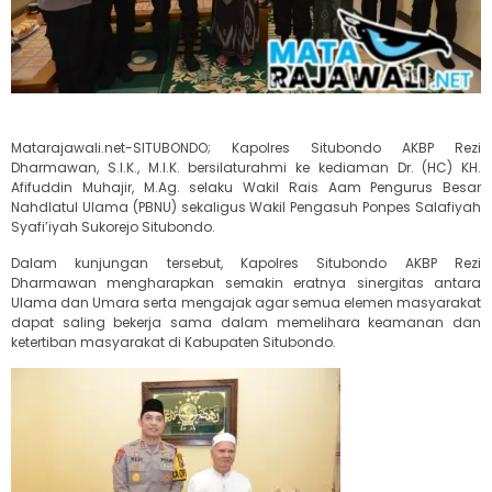
Matarajawali.net-SITUBONDO; Kapolres Situbondo AKBP Rezi
Dharmawan, S.I.K., M.I.K. bersilaturahmi ke kediaman Dr. (HC) KH.
Afifuddin Muhajir, M.Ag. selaku Wakil Rais Aam Pengurus Besar
Nahdlatul Ulama (PBNU) sekaligus Wakil Pengasuh Ponpes Salafiyah
Syafi’iyah Sukorejo Situbondo.
Dalam kunjungan tersebut, Kapolres Situbondo AKBP Rezi
Dharmawan mengharapkan semakin eratnya sinergitas antara
Ulama dan Umara serta mengajak agar semua elemen masyarakat
dapat saling bekerja sama dalam memelihara keamanan dan
ketertiban masyarakat di Kabupaten Situbondo.