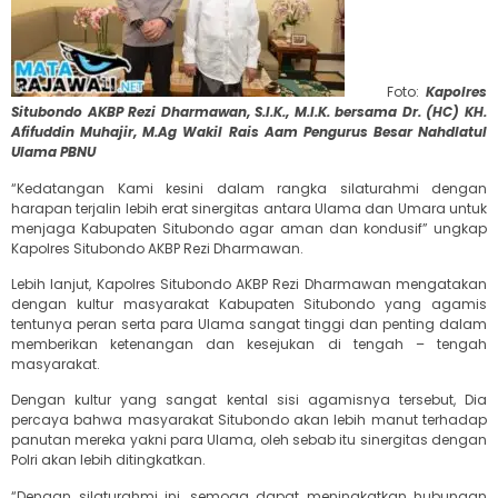
Foto:
Kapolres
Situbondo AKBP Rezi Dharmawan, S.I.K., M.I.K. bersama Dr. (HC) KH.
Afifuddin Muhajir, M.Ag Wakil Rais Aam Pengurus Besar Nahdlatul
Ulama PBNU
“Kedatangan Kami kesini dalam rangka silaturahmi dengan
harapan terjalin lebih erat sinergitas antara Ulama dan Umara untuk
menjaga Kabupaten Situbondo agar aman dan kondusif” ungkap
Kapolres Situbondo AKBP Rezi Dharmawan.
Lebih lanjut, Kapolres Situbondo AKBP Rezi Dharmawan mengatakan
dengan kultur masyarakat Kabupaten Situbondo yang agamis
tentunya peran serta para Ulama sangat tinggi dan penting dalam
memberikan ketenangan dan kesejukan di tengah – tengah
masyarakat.
Dengan kultur yang sangat kental sisi agamisnya tersebut, Dia
percaya bahwa masyarakat Situbondo akan lebih manut terhadap
panutan mereka yakni para Ulama, oleh sebab itu sinergitas dengan
Polri akan lebih ditingkatkan.
“Dengan silaturahmi ini, semoga dapat meningkatkan hubungan