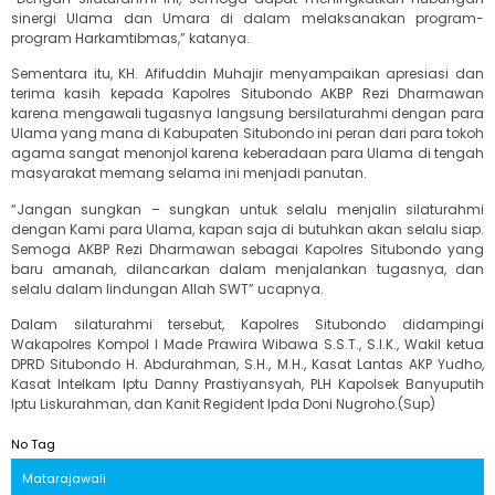
sinergi Ulama dan Umara di dalam melaksanakan program-
program Harkamtibmas,” katanya.
Sementara itu, KH. Afifuddin Muhajir menyampaikan apresiasi dan
terima kasih kepada Kapolres Situbondo AKBP Rezi Dharmawan
karena mengawali tugasnya langsung bersilaturahmi dengan para
Ulama yang mana di Kabupaten Situbondo ini peran dari para tokoh
agama sangat menonjol karena keberadaan para Ulama di tengah
masyarakat memang selama ini menjadi panutan.
“Jangan sungkan – sungkan untuk selalu menjalin silaturahmi
dengan Kami para Ulama, kapan saja di butuhkan akan selalu siap.
Semoga AKBP Rezi Dharmawan sebagai Kapolres Situbondo yang
baru amanah, dilancarkan dalam menjalankan tugasnya, dan
selalu dalam lindungan Allah SWT” ucapnya.
Dalam silaturahmi tersebut, Kapolres Situbondo didampingi
Wakapolres Kompol I Made Prawira Wibawa S.S.T., S.I.K., Wakil ketua
DPRD Situbondo H. Abdurahman, S.H., M.H., Kasat Lantas AKP Yudho,
Kasat Intelkam Iptu Danny Prastiyansyah, PLH Kapolsek Banyuputih
Iptu Liskurahman, dan Kanit Regident Ipda Doni Nugroho.(Sup)
No Tag
Matarajawali