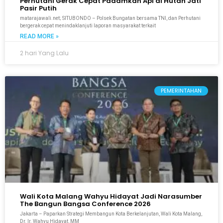
Perhutani Gerak Cepat Padamkan Api di Hutan Jati
Pasir Putih
matarajawali.net; SITUBONDO – Polsek Bungatan bersama TNI, dan Perhutani
bergerak cepat menindaklanjuti laporan masyarakat terkait
READ MORE »
2 hari Yang Lalu
PEMERINTAHAN
Wali Kota Malang Wahyu Hidayat Jadi Narasumber
The Bangun Bangsa Conference 2026
Jakarta – Paparkan Strategi Membangun Kota Berkelanjutan, Wali Kota Malang,
Dr. Ir. Wahyu Hidayat, MM