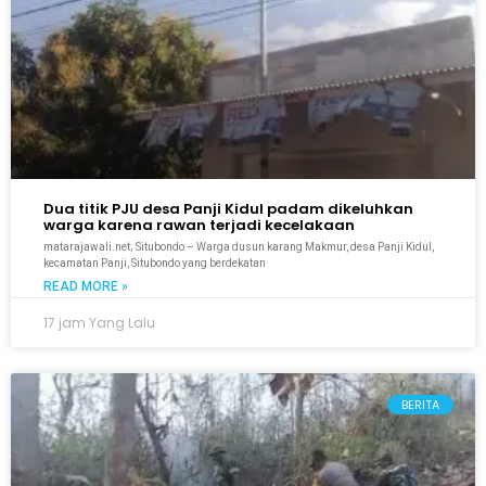
Dua titik PJU desa Panji Kidul padam dikeluhkan
warga karena rawan terjadi kecelakaan
matarajawali.net; Situbondo – Warga dusun karang Makmur, desa Panji Kidul,
kecamatan Panji, Situbondo yang berdekatan
READ MORE »
17 jam Yang Lalu
BERITA