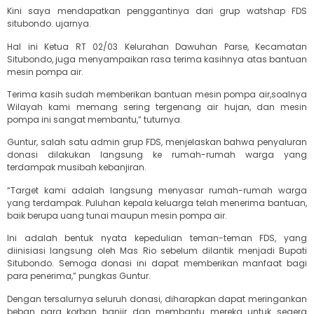
Kini saya mendapatkan penggantinya dari grup watshap FDS
situbondo. ujarnya.
Hal ini Ketua RT 02/03 Kelurahan Dawuhan Parse, Kecamatan
Situbondo, juga menyampaikan rasa terima kasihnya atas bantuan
mesin pompa air.
Terima kasih sudah memberikan bantuan mesin pompa air,soalnya
Wilayah kami memang sering tergenang air hujan, dan mesin
pompa ini sangat membantu,” tuturnya.
Guntur, salah satu admin grup FDS, menjelaskan bahwa penyaluran
donasi dilakukan langsung ke rumah-rumah warga yang
terdampak musibah kebanjiran.
“Target kami adalah langsung menyasar rumah-rumah warga
yang terdampak. Puluhan kepala keluarga telah menerima bantuan,
baik berupa uang tunai maupun mesin pompa air.
Ini adalah bentuk nyata kepedulian teman-teman FDS, yang
diinisiasi langsung oleh Mas Rio sebelum dilantik menjadi Bupati
Situbondo. Semoga donasi ini dapat memberikan manfaat bagi
para penerima,” pungkas Guntur.
Dengan tersalurnya seluruh donasi, diharapkan dapat meringankan
beban para korban banjir dan membantu mereka untuk segera