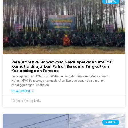
BERITA
Perhutani KPH Bondowoso Gelar Apel dan Simulasi
Karhutla dilajutkan Patroli Bersama Tingkatkan
Kesiapsiagaan Personel
matarajawai.net; BONDOWOSO-Perum Perhutani Kesatuan Pemangkuan
Hutan (KPH) Bondowoso menggelar Apel Kesiapsiagaan dan simulasi
penanggulangan kebakaran
READ MORE »
10 jam Yang Lalu
BERITA