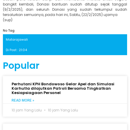
bangkit kembali, Donasi bantuan sudah ditutup sejak tanggal
(9/2/2025), dan seluruh Donasi yang sudah terkumpul sudah
tersalurkan semuanya, pada hari ini, Sabtu, (22/2/2025).ujarnya
(sup)
No Tag
Matarajawali
Di Post : 21:04
Popular
Perhutani KPH Bondowoso Gelar Apel dan Simulasi
Karhutla dilajutkan Patroli Bersama Tingkatkan
Kesiapsiagaan Personel
READ MORE »
10 jam Yang Lalu
10 jam Yang Lalu