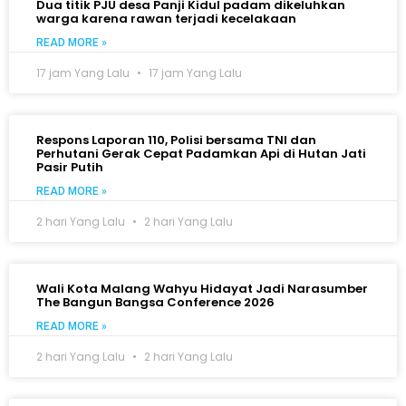
Dua titik PJU desa Panji Kidul padam dikeluhkan
warga karena rawan terjadi kecelakaan
READ MORE »
17 jam Yang Lalu
17 jam Yang Lalu
Respons Laporan 110, Polisi bersama TNI dan
Perhutani Gerak Cepat Padamkan Api di Hutan Jati
Pasir Putih
READ MORE »
2 hari Yang Lalu
2 hari Yang Lalu
Wali Kota Malang Wahyu Hidayat Jadi Narasumber
The Bangun Bangsa Conference 2026
READ MORE »
2 hari Yang Lalu
2 hari Yang Lalu