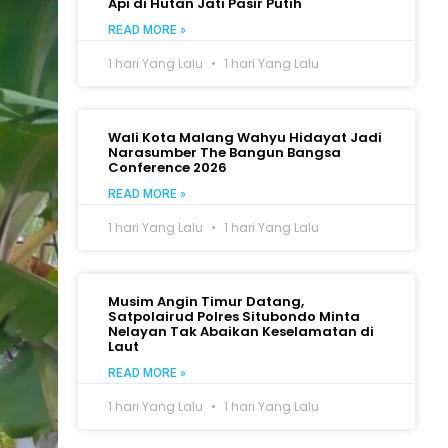
Api di Hutan Jati Pasir Putih
READ MORE »
1 hari Yang Lalu
1 hari Yang Lalu
Wali Kota Malang Wahyu Hidayat Jadi
Narasumber The Bangun Bangsa
Conference 2026
READ MORE »
1 hari Yang Lalu
1 hari Yang Lalu
Musim Angin Timur Datang,
Satpolairud Polres Situbondo Minta
Nelayan Tak Abaikan Keselamatan di
Laut
READ MORE »
1 hari Yang Lalu
1 hari Yang Lalu