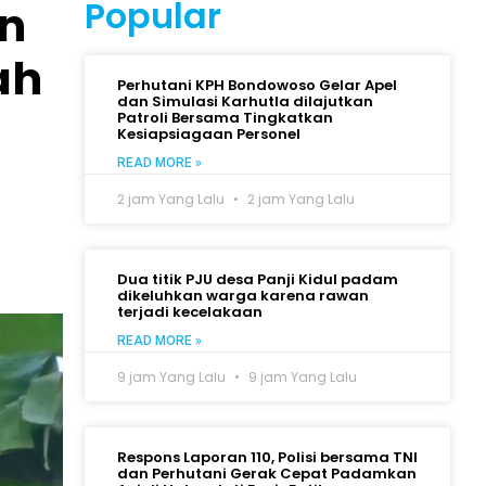
Popular
n
ah
Perhutani KPH Bondowoso Gelar Apel
dan Simulasi Karhutla dilajutkan
Patroli Bersama Tingkatkan
Kesiapsiagaan Personel
READ MORE »
2 jam Yang Lalu
2 jam Yang Lalu
Dua titik PJU desa Panji Kidul padam
dikeluhkan warga karena rawan
terjadi kecelakaan
READ MORE »
9 jam Yang Lalu
9 jam Yang Lalu
Respons Laporan 110, Polisi bersama TNI
dan Perhutani Gerak Cepat Padamkan