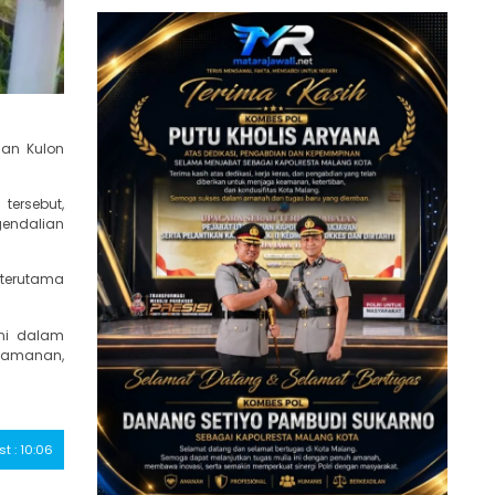
gan Kulon
tersebut,
gendalian
 terutama
ni dalam
keamanan,
st : 10:06