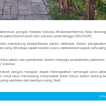
ketahanan pangan Polresta Sidoarjo, Bhabinkamtibmas Desa Masan
an pertumbuhan buah dan sayuran, pada Minggu (16/3/2025).
serta mendukung kesejahteraan petani setempat. Dalam pengecekan 
yang dihadapi, seperti kondisi cuaca, ketersediaan pupuk, serta pen
ara petani dan pemerintah dalam menjaga produktivitas pertanian,
,” katanya
ndusif, dengan harapan dapat meningkatkan semangat para peta
men untuk terus mendukung masyarakat, tidak hanya dalam bidang 
 yang sejahtera dan berdaya saing. (Awi)
Di Po