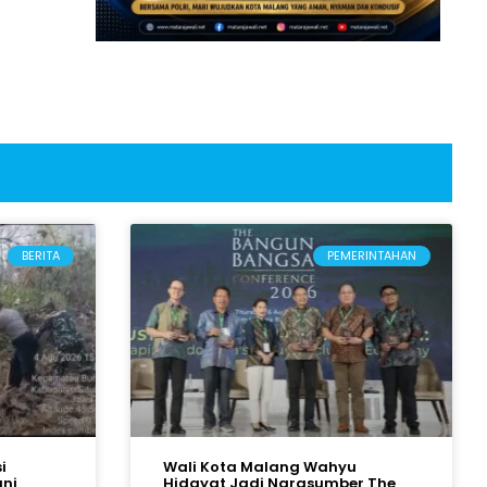
BERITA
PEMERINTAHAN
i
Wali Kota Malang Wahyu
ani
Hidayat Jadi Narasumber The