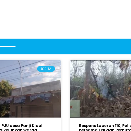
BERITA
k PJU desa Panji Kidul
Respons Laporan 110, Polis
dikeluhkan warga
bersama TNI dan Perhut