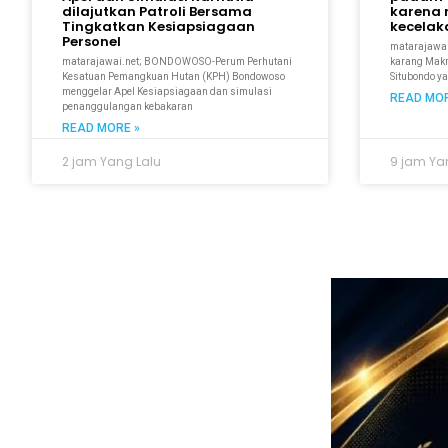
dilajutkan Patroli Bersama
karena 
Tingkatkan Kesiapsiagaan
kecela
Personel
matarajawal
matarajawai.net; BONDOWOSO-Perum Perhutani
karang Makmu
Kesatuan Pemangkuan Hutan (KPH) Bondowoso
Situbondo y
menggelar Apel Kesiapsiagaan dan simulasi
READ MOR
penanggulangan kebakaran
READ MORE »
2 jam Yang Lalu
9 jam Ya