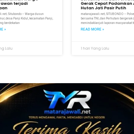
rawan terjadi
Gerak Cepat Padamkan A
kaan
Hutan Jati Pasir Putih
i.net; Situbondo – Warga dusun
matarajawali.net; SITUBONDO – Pols
r, desa Panji Kidul, kecamatan Panji,
bersama TNI, dan Perhutani bergerak 
ang berdekatan
menindaklanjuti laporan masyarakat t
E »
READ MORE »
ng Lalu
1 hari Yang Lalu