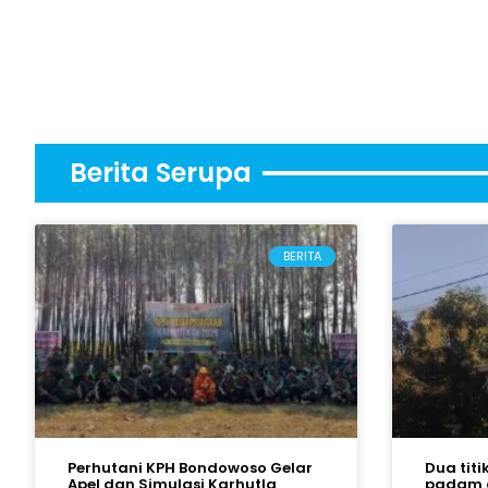
Berita Serupa
BERITA
Perhutani KPH Bondowoso Gelar
Dua titi
Apel dan Simulasi Karhutla
padam 