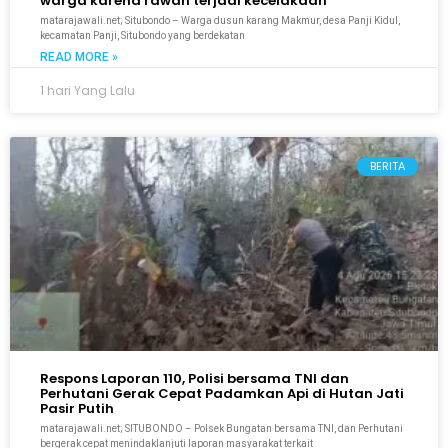
warga karena rawan terjadi kecelakaan
matarajawali.net; Situbondo – Warga dusun karang Makmur, desa Panji Kidul,
kecamatan Panji, Situbondo yang berdekatan
READ MORE »
1 hari Yang Lalu
BERITA
Respons Laporan 110, Polisi bersama TNI dan
Perhutani Gerak Cepat Padamkan Api di Hutan Jati
Pasir Putih
matarajawali.net; SITUBONDO – Polsek Bungatan bersama TNI, dan Perhutani
bergerak cepat menindaklanjuti laporan masyarakat terkait