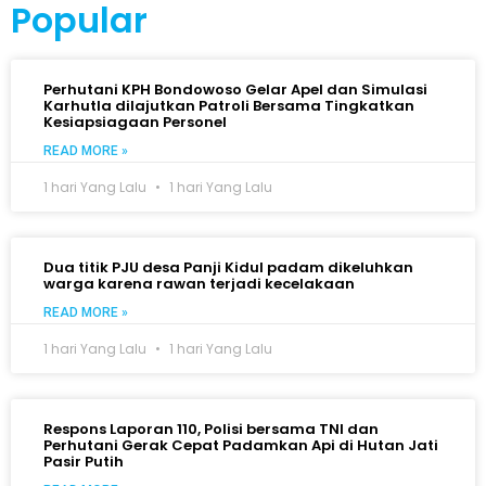
Popular
Perhutani KPH Bondowoso Gelar Apel dan Simulasi
Karhutla dilajutkan Patroli Bersama Tingkatkan
Kesiapsiagaan Personel
READ MORE »
1 hari Yang Lalu
1 hari Yang Lalu
Dua titik PJU desa Panji Kidul padam dikeluhkan
warga karena rawan terjadi kecelakaan
READ MORE »
1 hari Yang Lalu
1 hari Yang Lalu
Respons Laporan 110, Polisi bersama TNI dan
Perhutani Gerak Cepat Padamkan Api di Hutan Jati
Pasir Putih