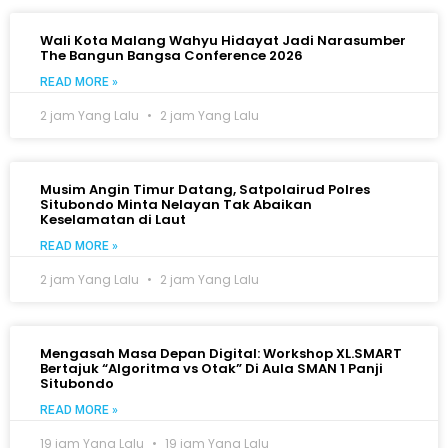
Wali Kota Malang Wahyu Hidayat Jadi Narasumber
The Bangun Bangsa Conference 2026
READ MORE »
2 jam Yang Lalu
2 jam Yang Lalu
Musim Angin Timur Datang, Satpolairud Polres
Situbondo Minta Nelayan Tak Abaikan
Keselamatan di Laut
READ MORE »
2 jam Yang Lalu
2 jam Yang Lalu
Mengasah Masa Depan Digital: Workshop XL.SMART
Bertajuk “Algoritma vs Otak” Di Aula SMAN 1 Panji
Situbondo
READ MORE »
19 jam Yang Lalu
19 jam Yang Lalu