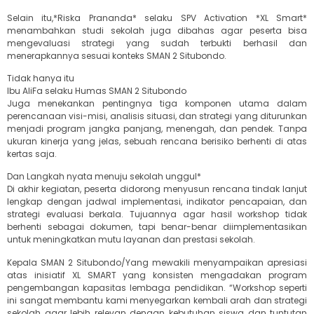
Selain itu,*Riska Prananda* selaku SPV Activation *XL Smart*
menambahkan studi sekolah juga dibahas agar peserta bisa
mengevaluasi strategi yang sudah terbukti berhasil dan
menerapkannya sesuai konteks SMAN 2 Situbondo.
Tidak hanya itu
Ibu AliFa selaku Humas SMAN 2 Situbondo
Juga menekankan pentingnya tiga komponen utama dalam
perencanaan visi-misi, analisis situasi, dan strategi yang diturunkan
menjadi program jangka panjang, menengah, dan pendek. Tanpa
ukuran kinerja yang jelas, sebuah rencana berisiko berhenti di atas
kertas saja.
Dan Langkah nyata menuju sekolah unggul*
Di akhir kegiatan, peserta didorong menyusun rencana tindak lanjut
lengkap dengan jadwal implementasi, indikator pencapaian, dan
strategi evaluasi berkala. Tujuannya agar hasil workshop tidak
berhenti sebagai dokumen, tapi benar-benar diimplementasikan
untuk meningkatkan mutu layanan dan prestasi sekolah.
Kepala SMAN 2 Situbondo/Yang mewakili menyampaikan apresiasi
atas inisiatif XL SMART yang konsisten mengadakan program
pengembangan kapasitas lembaga pendidikan. “Workshop seperti
ini sangat membantu kami menyegarkan kembali arah dan strategi
sekolah agar lebih relevan dengan kebutuhan siswa dan tuntutan