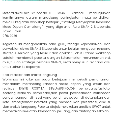
Matarajawali.net–Situbondo-XL SMART kembali menunjukkan
komitmennya dalam mendukung peningkatan mutu pendidikan
melalui kegiatan workshop bertajuk _“Strategi Menyiapkan Rencana
Masa Depan Cemerlang”_ yang digelar di Aula SMAN 2 Situbondo,
Jawa Timur.
9/6/2026
Kegiatan ini menghadirkan para guru, tenaga kependidikan, dan
perwakilan siswa SMAN 2 Situbondo untuk belajar menyusun rencana
strategis sekolah yang terukur dan aplikatif. Fokus utama workshop
adalah membekali peserta dengan keterampilan merumuskan visi,
misi, tujuan strategis berbasis SMART, serta menyusun rencana aksi
untuk tahun ke depanya.
Sesi interaktif dan praktik langsung
Workshop ini dikemas juga bertujuan membekali pemahaman
mendalam merancang rencana masa depan yang efektif dan
realistis ,ENYKE ROSYITA S,Psi,Psi,PSIKOLOG pembicara/fasilator
seorang keahlian pembicara,dan pakar perencanaan karier,coah
pengembangan diri sesi yang penuh wawasan di datangkan dari
kota jember,format interaktif yang memadukan presentasi, diskusi,
dan praktik langsung. Peserta diajak melakukan analisis SWOT untuk
memetakan kekuatan, kelemahan, peluang, dan tantangan sekolah.