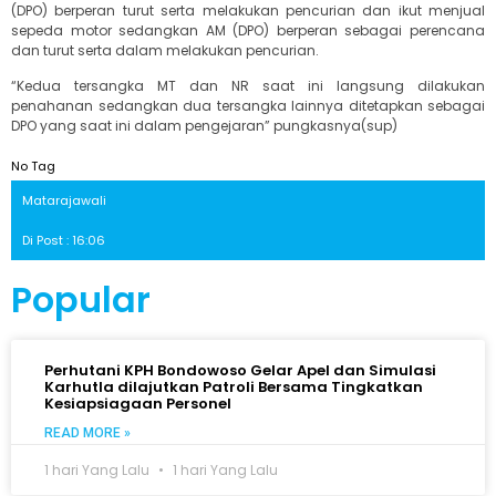
(DPO) berperan turut serta melakukan pencurian dan ikut menjual
sepeda motor sedangkan AM (DPO) berperan sebagai perencana
dan turut serta dalam melakukan pencurian.
“Kedua tersangka MT dan NR saat ini langsung dilakukan
penahanan sedangkan dua tersangka lainnya ditetapkan sebagai
DPO yang saat ini dalam pengejaran” pungkasnya(sup)
No Tag
Matarajawali
Di Post : 16:06
Popular
Perhutani KPH Bondowoso Gelar Apel dan Simulasi
Karhutla dilajutkan Patroli Bersama Tingkatkan
Kesiapsiagaan Personel
READ MORE »
1 hari Yang Lalu
1 hari Yang Lalu