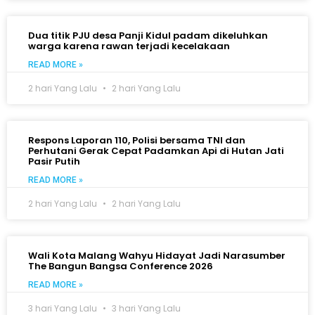
Dua titik PJU desa Panji Kidul padam dikeluhkan
warga karena rawan terjadi kecelakaan
READ MORE »
2 hari Yang Lalu
2 hari Yang Lalu
Respons Laporan 110, Polisi bersama TNI dan
Perhutani Gerak Cepat Padamkan Api di Hutan Jati
Pasir Putih
READ MORE »
2 hari Yang Lalu
2 hari Yang Lalu
Wali Kota Malang Wahyu Hidayat Jadi Narasumber
The Bangun Bangsa Conference 2026
READ MORE »
3 hari Yang Lalu
3 hari Yang Lalu