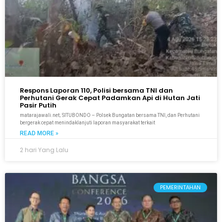
Respons Laporan 110, Polisi bersama TNI dan
Perhutani Gerak Cepat Padamkan Api di Hutan Jati
Pasir Putih
matarajawali.net; SITUBONDO – Polsek Bungatan bersama TNI, dan Perhutani
bergerak cepat menindaklanjuti laporan masyarakat terkait
READ MORE »
2 hari Yang Lalu
PEMERINTAHAN