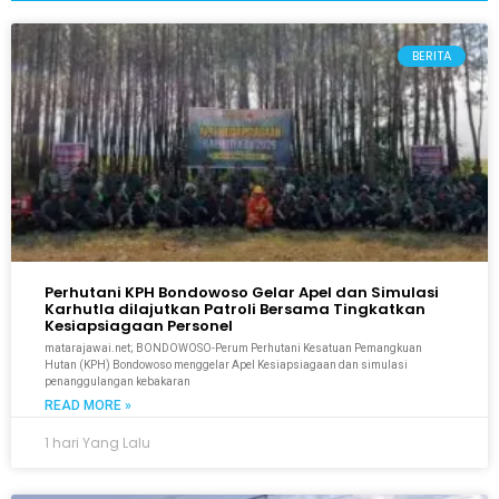
BERITA
Perhutani KPH Bondowoso Gelar Apel dan Simulasi
Karhutla dilajutkan Patroli Bersama Tingkatkan
Kesiapsiagaan Personel
matarajawai.net; BONDOWOSO-Perum Perhutani Kesatuan Pemangkuan
Hutan (KPH) Bondowoso menggelar Apel Kesiapsiagaan dan simulasi
penanggulangan kebakaran
READ MORE »
1 hari Yang Lalu