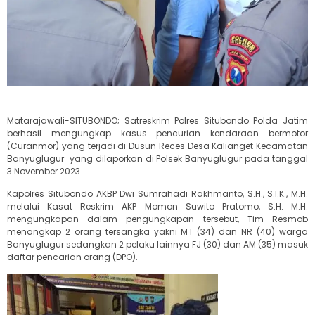
Matarajawali-SITUBONDO; Satreskrim Polres Situbondo Polda Jatim
berhasil mengungkap kasus pencurian kendaraan bermotor
(Curanmor) yang terjadi di Dusun Reces Desa Kalianget Kecamatan
Banyuglugur yang dilaporkan di Polsek Banyuglugur pada tanggal
3 November 2023.
Kapolres Situbondo AKBP Dwi Sumrahadi Rakhmanto, S.H., S.I.K., M.H.
melalui Kasat Reskrim AKP Momon Suwito Pratomo, S.H. M.H.
mengungkapan dalam pengungkapan tersebut, Tim Resmob
menangkap 2 orang tersangka yakni MT (34) dan NR (40) warga
Banyuglugur sedangkan 2 pelaku lainnya FJ (30) dan AM (35) masuk
daftar pencarian orang (DPO).