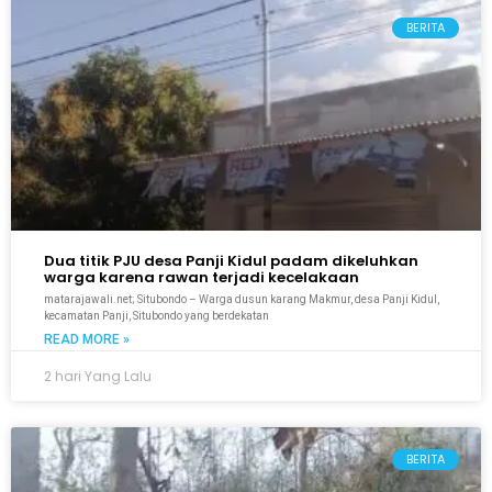
BERITA
Dua titik PJU desa Panji Kidul padam dikeluhkan
warga karena rawan terjadi kecelakaan
matarajawali.net; Situbondo – Warga dusun karang Makmur, desa Panji Kidul,
kecamatan Panji, Situbondo yang berdekatan
READ MORE »
2 hari Yang Lalu
BERITA