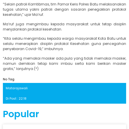
“Selain patroli Kamtibmas, tim Pamor Keris Polres Batu melaksanakan
tugas utama yakni patroli dengan sasaran penegakkan protokol
kesehatan,” ujar Ma’ruf.
Ma’ruf juga mengimbau kepada masyarakat untuk tetap disiplin
menjalankan protokol kesehatan.
“Kita selalu mengimbau kepada warga masyarakat Kota Batu untuk
selalu menerapkan disiplin protokol Kesehatan guna pencegahan
penyebaran Covid-19,” imbuhnya.
“Ada yang memakai masker ada pula yang tidak memakai masker,
namun demikian tetap kami imbau serta kami berikan masker
gratis,” lanjutnya.(*)
No Tag
Matarajawali
Di Post : 22:18
Popular