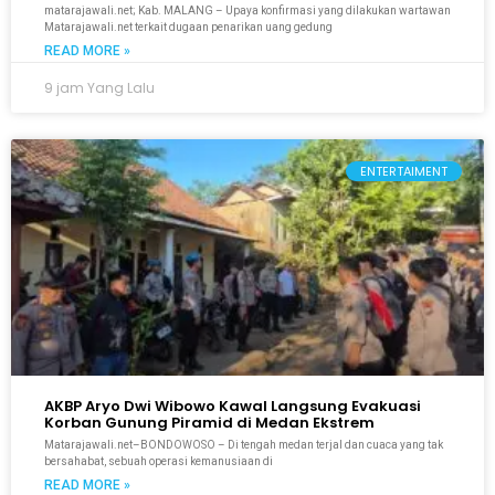
matarajawali.net; Kab. MALANG – Upaya konfirmasi yang dilakukan wartawan
Matarajawali.net terkait dugaan penarikan uang gedung
READ MORE »
9 jam Yang Lalu
ENTERTAIMENT
AKBP Aryo Dwi Wibowo Kawal Langsung Evakuasi
Korban Gunung Piramid di Medan Ekstrem
Matarajawali.net–BONDOWOSO – Di tengah medan terjal dan cuaca yang tak
bersahabat, sebuah operasi kemanusiaan di
READ MORE »