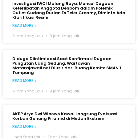
Investigasi IWOI Malang Raya: Muncul Dugaan
Keterlibatan Anggota Denpom dalam Polemik
Outlet Gudang Durian Es Teler Creamy, Diminta Ada
Klarifikasi Resmi
READ MORE »
8 jam Yang Lalu
8 jam Yang Lalu
Diduga Diintimidasi Saat Konfirmasi Dugaan
Pungutan Uang Gedung, Wartawan
Matarajawali.net Diusir dari Ruang Komite SMAN 1
Tumpang
READ MORE »
9 jam Yang Lalu
9 jam Yang Lalu
AKBP Aryo Dwi Wibowo Kawal Langsung Evakuasi
Korban Gunung Piramid di Medan Ekstrem
READ MORE »
1 hari Yang Lalu
1 hari Yang Lalu