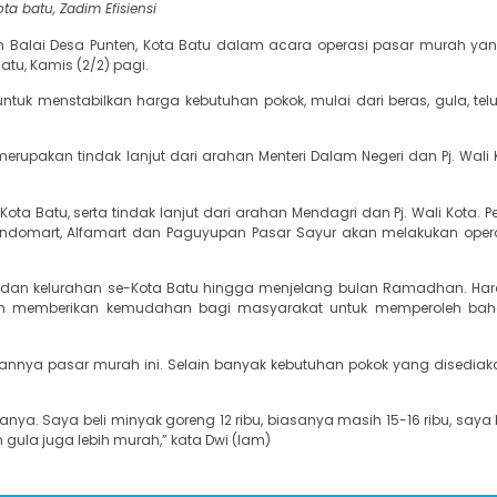
ta batu, Zadim Efisiensi
Balai Desa Punten, Kota Batu dalam acara operasi pasar murah yan
atu, Kamis (2/2) pagi.
tuk menstabilkan harga kebutuhan pokok, mulai dari beras, gula, telu
 merupakan tindak lanjut dari arahan Menteri Dalam Negeri dan Pj. Wali
Kota Batu, serta tindak lanjut dari arahan Mendagri dan Pj. Wali Kota. 
 Indomart, Alfamart dan Paguyupan Pasar Sayur akan melakukan oper
sa dan kelurahan se-Kota Batu hingga menjelang bulan Ramadhan. Ha
an memberikan kemudahan bagi masyarakat untuk memperoleh bah
annya pasar murah ini. Selain banyak kebutuhan pokok yang disediak
a. Saya beli minyak goreng 12 ribu, biasanya masih 15-16 ribu, saya b
 gula juga lebih murah,” kata Dwi (lam)