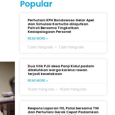
Popular
Perhutani KPH Bondowoso Gelar Apel
dan Simulasi Karhutla dilajutkan
Patroli Bersama Tingkatkan
Kesiapsiagaan Personel
READ MORE »
7 jam Yang Lalu
7 jam Yang Lalu
Dua titik PJU desa Panji Kidul padam
dikeluhkan warga karena rawan
terjadi kecelakaan
READ MORE »
14 jam Yang Lalu
14 jam Yang Lalu
Respons Laporan 110, Polisi bersama TNI
dan Perhutani Gerak Cepat Padamkan