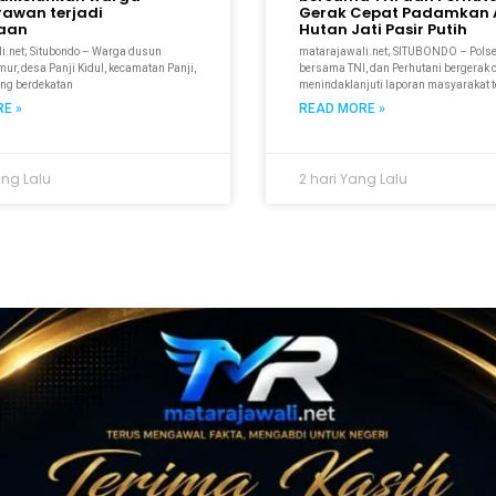
rawan terjadi
Gerak Cepat Padamkan A
kaan
Hutan Jati Pasir Putih
i.net; Situbondo – Warga dusun
matarajawali.net; SITUBONDO – Pols
r, desa Panji Kidul, kecamatan Panji,
bersama TNI, dan Perhutani bergerak 
ang berdekatan
menindaklanjuti laporan masyarakat t
E »
READ MORE »
ang Lalu
2 hari Yang Lalu