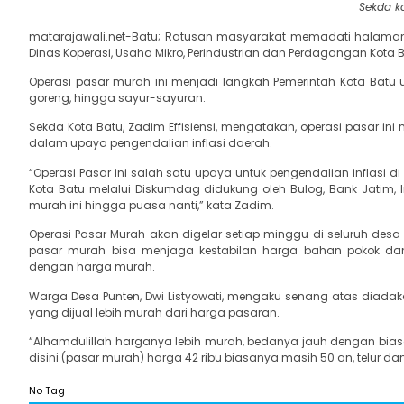
Sekda ko
matarajawali.net-Batu; Ratusan masyarakat memadati halaman 
Dinas Koperasi, Usaha Mikro, Perindustrian dan Perdagangan Kota B
Operasi pasar murah ini menjadi langkah Pemerintah Kota Batu un
goreng, hingga sayur-sayuran.
Sekda Kota Batu, Zadim Effisiensi, mengatakan, operasi pasar ini
dalam upaya pengendalian inflasi daerah.
“Operasi Pasar ini salah satu upaya untuk pengendalian inflasi di 
Kota Batu melalui Diskumdag didukung oleh Bulog, Bank Jatim,
murah ini hingga puasa nanti,” kata Zadim.
Operasi Pasar Murah akan digelar setiap minggu di seluruh de
pasar murah bisa menjaga kestabilan harga bahan pokok d
dengan harga murah.
Warga Desa Punten, Dwi Listyowati, mengaku senang atas diadak
yang dijual lebih murah dari harga pasaran.
“Alhamdulillah harganya lebih murah, bedanya jauh dengan biasany
disini (pasar murah) harga 42 ribu biasanya masih 50 an, telur dan
No Tag