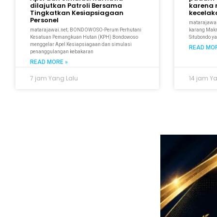
dilajutkan Patroli Bersama
karena 
Tingkatkan Kesiapsiagaan
kecela
Personel
matarajawal
matarajawai.net; BONDOWOSO-Perum Perhutani
karang Makmu
Kesatuan Pemangkuan Hutan (KPH) Bondowoso
Situbondo y
menggelar Apel Kesiapsiagaan dan simulasi
READ MOR
penanggulangan kebakaran
READ MORE »
7 jam Yang Lalu
14 jam Y