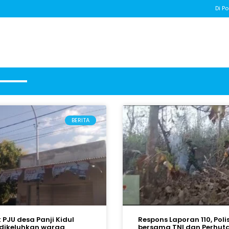
Di Po
BERITA
k PJU desa Panji Kidul
Respons Laporan 110, Polis
dikeluhkan warga
bersama TNI dan Perhut