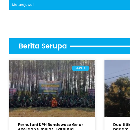
Matarajawali
Berita Serupa
BERITA
Perhutani KPH Bondowoso Gelar
Dua titi
Apel dan Simulasi Karhutla
padam 