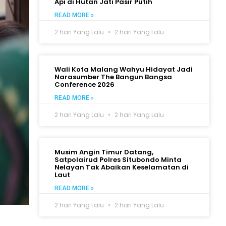
Api di Hutan Jati Pasir Putih
READ MORE »
2 hari Yang Lalu
2 hari Yang Lalu
Wali Kota Malang Wahyu Hidayat Jadi
Narasumber The Bangun Bangsa
Conference 2026
READ MORE »
2 hari Yang Lalu
2 hari Yang Lalu
Musim Angin Timur Datang,
Satpolairud Polres Situbondo Minta
Nelayan Tak Abaikan Keselamatan di
Laut
READ MORE »
2 hari Yang Lalu
2 hari Yang Lalu