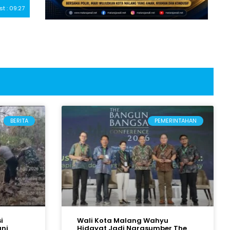
st : 09:27
BERITA
PEMERINTAHAN
i
Wali Kota Malang Wahyu
ani
Hidayat Jadi Narasumber The