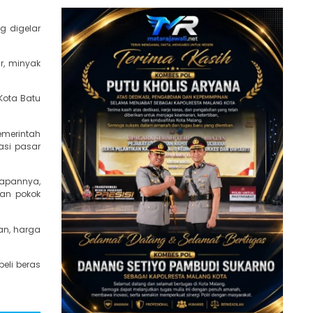
g digelar
r, minyak
 Kota Batu
Pemerintah
asi pasar
rapannya,
an pokok
an, harga
eli beras