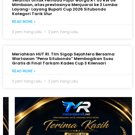
Selamat Untuk Pemuda Fajar warga RT 03 RW 08
Mimbaan, atas prestasinya Menjuarai ke 3 Lomba
Layang- Layang Bupati Cup 2026 Situbondo
Kategori Tarik Ulur
READ MORE »
3 jam Yang Lalu
3 jam Yang Lalu
Meriahkan HUT RI. TIm Sigap Sejahtera Bersama
Wartawan “Pena Situbondo” Membagikan Susu
Gratis di Final Tarkam Kades Cup 3 Kilensari
READ MORE »
3 jam Yang Lalu
3 jam Yang Lalu