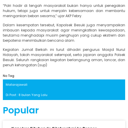
“Polri hadir di tengah masyarakat bukan hanya untuk penegakan
hukum, tetapi juga untuk menjalin kebersamaan dan membantu
meringankan beban sesama,” ujar AKP Febry.
Dalam kesempatan tersebut, Kapolsek Besuki juga menyampaikan
imbauan kepada masyarakat agar meningkatkan kewaspadaan,
terutama menghadapi musim penghujan yang cukup ekstrem dan
berpotensi menimbulkan bencana alam.
Kegiatan Jumat Berkah ini turut dihadiri pengurus Masjid Nurul
Hidayah, tokoh masyarakat setempat, serta jajaran anggota Polsek
Besuki. Seluruh rangkaian kegiatan berlangsung aman, lancar, dan
penuh kehangatan.(sup)
No Tag
Matarajawali
Di Post : 8 bulan Yang Lalu
Popular