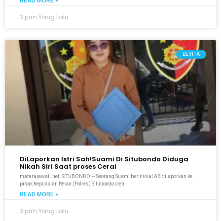
READ MORE »
3 jam Yang Lalu
BERITA
DiLaporkan Istri Sah!Suami Di Situbondo Diduga
Nikah Siri Saat proses Cerai
matarajawali.net; SITUBONDO — Seorang Suami berinisial AB dilaporkan ke
pihak Kepolisian Resor (Polres) Situbondo oleh
READ MORE »
3 jam Yang Lalu