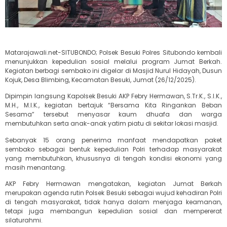
Matarajawali.net-SITUBONDO; Polsek Besuki Polres Situbondo kembali
menunjukkan kepedulian sosial melalui program Jumat Berkah.
Kegiatan berbagi sembako ini digelar di Masjid Nurul Hidayah, Dusun
Kojuk, Desa Blimbing, Kecamatan Besuki, Jumat (26/12/2025).
Dipimpin langsung Kapolsek Besuki AKP Febry Hermawan, S.Tr.K., S.I.K.,
M.H., M.I.K., kegiatan bertajuk “Bersama Kita Ringankan Beban
Sesama” tersebut menyasar kaum dhuafa dan warga
membutuhkan serta anak-anak yatim piatu di sekitar lokasi masjid.
Sebanyak 15 orang penerima manfaat mendapatkan paket
sembako sebagai bentuk kepedulian Polri terhadap masyarakat
yang membutuhkan, khususnya di tengah kondisi ekonomi yang
masih menantang.
AKP Febry Hermawan mengatakan, kegiatan Jumat Berkah
merupakan agenda rutin Polsek Besuki sebagai wujud kehadiran Polri
di tengah masyarakat, tidak hanya dalam menjaga keamanan,
tetapi juga membangun kepedulian sosial dan mempererat
silaturahmi.