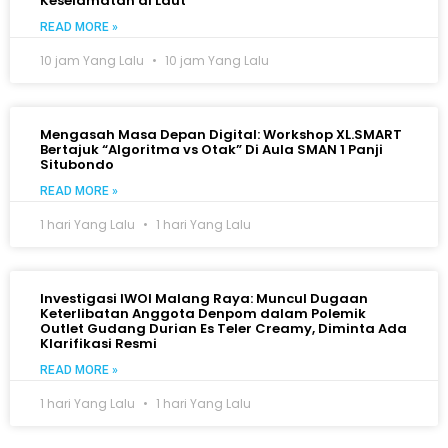
Keselamatan di Laut
READ MORE »
10 jam Yang Lalu
10 jam Yang Lalu
Mengasah Masa Depan Digital: Workshop XL.SMART
Bertajuk “Algoritma vs Otak” Di Aula SMAN 1 Panji
Situbondo
READ MORE »
1 hari Yang Lalu
1 hari Yang Lalu
Investigasi IWOI Malang Raya: Muncul Dugaan
Keterlibatan Anggota Denpom dalam Polemik
Outlet Gudang Durian Es Teler Creamy, Diminta Ada
Klarifikasi Resmi
READ MORE »
1 hari Yang Lalu
1 hari Yang Lalu