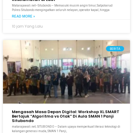
Matarajawali.net–Situbondo – Memasuki musim angin timur, Satpolairud
Polres Situbondo mengingatkan seluruh nelayan, operator kapal, hingga
READ MORE »
10 jam Yang Lalu
BERITA
Mengasah Masa Depan Digital: Workshop XL.SMART
Bertajuk “Algoritma vs Otak” Di Aula SMAN 1 Panji
Situbondo
matarajawali.net; SITUBONDO – Dalam upaya memperkuat literasi teknologi di
kalangan generasi muda, SMAN 1 Panji,