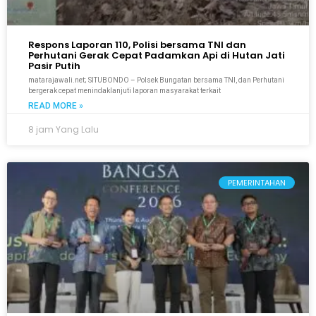
Respons Laporan 110, Polisi bersama TNI dan
Perhutani Gerak Cepat Padamkan Api di Hutan Jati
Pasir Putih
matarajawali.net; SITUBONDO – Polsek Bungatan bersama TNI, dan Perhutani
bergerak cepat menindaklanjuti laporan masyarakat terkait
READ MORE »
8 jam Yang Lalu
PEMERINTAHAN