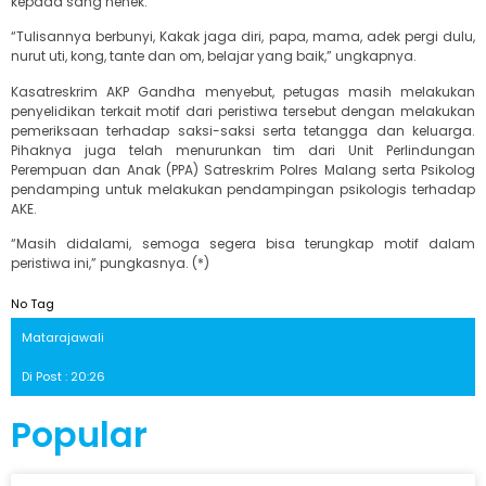
kepada sang nenek.
“Tulisannya berbunyi, Kakak jaga diri, papa, mama, adek pergi dulu,
nurut uti, kong, tante dan om, belajar yang baik,” ungkapnya.
Kasatreskrim AKP Gandha menyebut, petugas masih melakukan
penyelidikan terkait motif dari peristiwa tersebut dengan melakukan
pemeriksaan terhadap saksi-saksi serta tetangga dan keluarga.
Pihaknya juga telah menurunkan tim dari Unit Perlindungan
Perempuan dan Anak (PPA) Satreskrim Polres Malang serta Psikolog
pendamping untuk melakukan pendampingan psikologis terhadap
AKE.
“Masih didalami, semoga segera bisa terungkap motif dalam
peristiwa ini,” pungkasnya. (*)
No Tag
Matarajawali
Di Post : 20:26
Popular