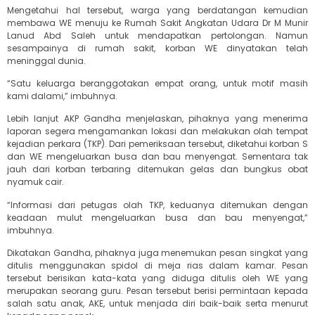
Mengetahui hal tersebut, warga yang berdatangan kemudian
membawa WE menuju ke Rumah Sakit Angkatan Udara Dr M Munir
Lanud Abd Saleh untuk mendapatkan pertolongan. Namun
sesampainya di rumah sakit, korban WE dinyatakan telah
meninggal dunia.
“Satu keluarga beranggotakan empat orang, untuk motif masih
kami dalami,” imbuhnya.
Lebih lanjut AKP Gandha menjelaskan, pihaknya yang menerima
laporan segera mengamankan lokasi dan melakukan olah tempat
kejadian perkara (TKP). Dari pemeriksaan tersebut, diketahui korban S
dan WE mengeluarkan busa dan bau menyengat. Sementara tak
jauh dari korban terbaring ditemukan gelas dan bungkus obat
nyamuk cair.
“Informasi dari petugas olah TKP, keduanya ditemukan dengan
keadaan mulut mengeluarkan busa dan bau menyengat,”
imbuhnya.
Dikatakan Gandha, pihaknya juga menemukan pesan singkat yang
ditulis menggunakan spidol di meja rias dalam kamar. Pesan
tersebut berisikan kata-kata yang diduga ditulis oleh WE yang
merupakan seorang guru. Pesan tersebut berisi permintaan kepada
salah satu anak, AKE, untuk menjada diri baik-baik serta menurut