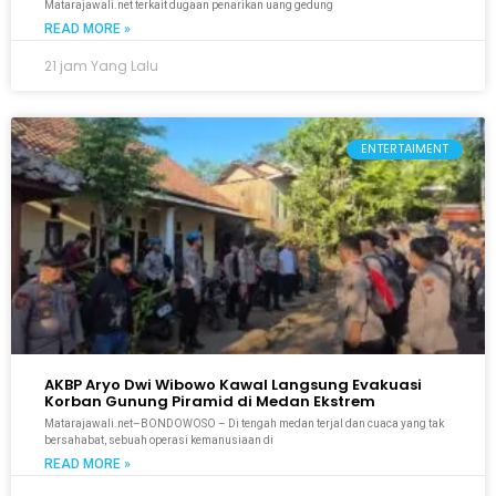
Matarajawali.net terkait dugaan penarikan uang gedung
READ MORE »
21 jam Yang Lalu
ENTERTAIMENT
AKBP Aryo Dwi Wibowo Kawal Langsung Evakuasi
Korban Gunung Piramid di Medan Ekstrem
Matarajawali.net–BONDOWOSO – Di tengah medan terjal dan cuaca yang tak
bersahabat, sebuah operasi kemanusiaan di
READ MORE »