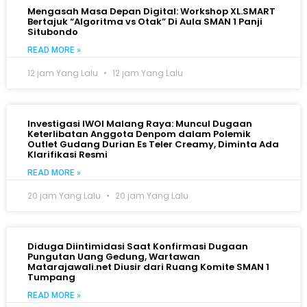
Mengasah Masa Depan Digital: Workshop XL.SMART
Bertajuk “Algoritma vs Otak” Di Aula SMAN 1 Panji
Situbondo
READ MORE »
12 jam Yang Lalu
12 jam Yang Lalu
Investigasi IWOI Malang Raya: Muncul Dugaan
Keterlibatan Anggota Denpom dalam Polemik
Outlet Gudang Durian Es Teler Creamy, Diminta Ada
Klarifikasi Resmi
READ MORE »
20 jam Yang Lalu
20 jam Yang Lalu
Diduga Diintimidasi Saat Konfirmasi Dugaan
Pungutan Uang Gedung, Wartawan
Matarajawali.net Diusir dari Ruang Komite SMAN 1
Tumpang
READ MORE »