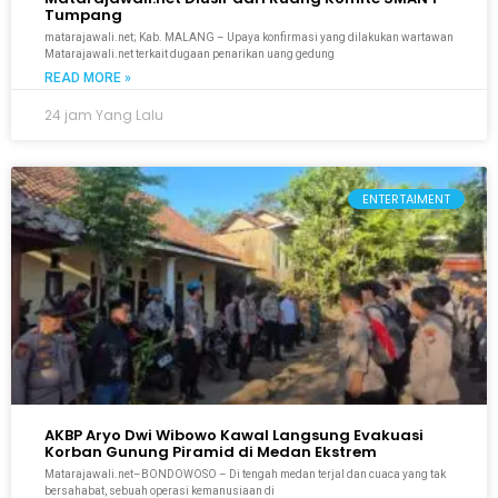
Tumpang
matarajawali.net; Kab. MALANG – Upaya konfirmasi yang dilakukan wartawan
Matarajawali.net terkait dugaan penarikan uang gedung
READ MORE »
24 jam Yang Lalu
ENTERTAIMENT
AKBP Aryo Dwi Wibowo Kawal Langsung Evakuasi
Korban Gunung Piramid di Medan Ekstrem
Matarajawali.net–BONDOWOSO – Di tengah medan terjal dan cuaca yang tak
bersahabat, sebuah operasi kemanusiaan di