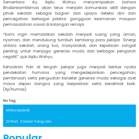
Sementara itu, Aiptu Wahyu menyampaikan bahwa
Bhabinkamtibmas akan terus menjalin komunikasi aktif dengan
pihak sekolah sebagai bagian dari upaya deteksi dini dan
pencegahan berbagai potensi gangguan keamanan maupun
permasalahan sosial di kalangan remaja.
“Kami ingin memastikan sekolah menjadi ruang yang aman,
nyaman, dan mendukung tumbuh kembang para pelajar. Sinergi
antara sekolah, orang tua, masyarakat, dan kepolisian sangat
penting untuk menjaga generasi muda dari berbagai pengaruh
negatif,” ujar Aiptu Wahyu.
Kehadiran Polri di tengah pelajar juga menjadi bentuk nyata
pendekatan humanis yang mengedepankan pencegahan,
pembinaan, serta penguatan karakter generasi muda sebagai aset
masa depan bangsa yang berprestasi serta berakhlak baik.
(Aji/Humas)
No Tag
Matarajawali
Di Post : 2 bulan Yang Lalu
Popular