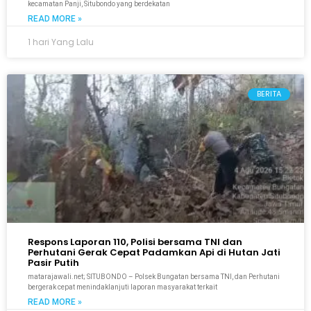
kecamatan Panji, Situbondo yang berdekatan
READ MORE »
1 hari Yang Lalu
BERITA
Respons Laporan 110, Polisi bersama TNI dan
Perhutani Gerak Cepat Padamkan Api di Hutan Jati
Pasir Putih
matarajawali.net; SITUBONDO – Polsek Bungatan bersama TNI, dan Perhutani
bergerak cepat menindaklanjuti laporan masyarakat terkait
READ MORE »