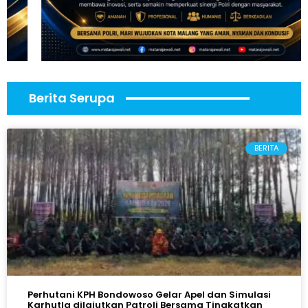
Berita Serupa
BERITA
Perhutani KPH Bondowoso Gelar Apel dan Simulasi
Karhutla dilajutkan Patroli Bersama Tingkatkan