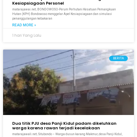
Kesiapsiagaan Personel
matarajawai.net; BONDOWOSO-Perum Perhutani Kesatuan Pemangkuan
Hutan (KPH) Bondowoso menggelar Apel Kesiapsiagaan dan simulasi
penanggulangan kebakaran
READ MORE »
1 hari Yang Lalu
BERITA
Dua titik PJU desa Panji Kidul padam dikeluhkan
warga karena rawan terjadi kecelakaan
matarajawali.net; Situbondo – Warga dusun karang Makmur, desa Panji Kidul,