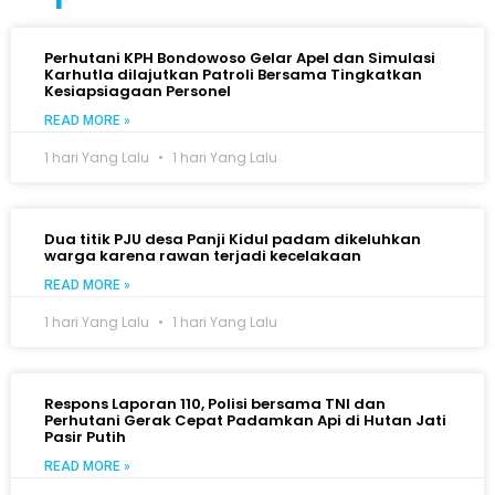
Perhutani KPH Bondowoso Gelar Apel dan Simulasi
Karhutla dilajutkan Patroli Bersama Tingkatkan
Kesiapsiagaan Personel
READ MORE »
1 hari Yang Lalu
1 hari Yang Lalu
Dua titik PJU desa Panji Kidul padam dikeluhkan
warga karena rawan terjadi kecelakaan
READ MORE »
1 hari Yang Lalu
1 hari Yang Lalu
Respons Laporan 110, Polisi bersama TNI dan
Perhutani Gerak Cepat Padamkan Api di Hutan Jati
Pasir Putih
READ MORE »