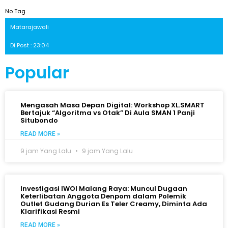
No Tag
Matarajawali
Di Post : 23:04
Popular
Mengasah Masa Depan Digital: Workshop XL.SMART
Bertajuk “Algoritma vs Otak” Di Aula SMAN 1 Panji
Situbondo
READ MORE »
9 jam Yang Lalu
9 jam Yang Lalu
Investigasi IWOI Malang Raya: Muncul Dugaan
Keterlibatan Anggota Denpom dalam Polemik
Outlet Gudang Durian Es Teler Creamy, Diminta Ada
Klarifikasi Resmi
READ MORE »