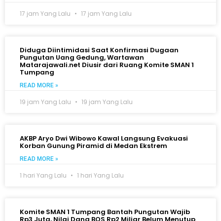
17 jam Yang Lalu
17 jam Yang Lalu
Diduga Diintimidasi Saat Konfirmasi Dugaan
Pungutan Uang Gedung, Wartawan
Matarajawali.net Diusir dari Ruang Komite SMAN 1
Tumpang
READ MORE »
19 jam Yang Lalu
19 jam Yang Lalu
AKBP Aryo Dwi Wibowo Kawal Langsung Evakuasi
Korban Gunung Piramid di Medan Ekstrem
READ MORE »
1 hari Yang Lalu
1 hari Yang Lalu
Komite SMAN 1 Tumpang Bantah Pungutan Wajib
Rp3 Juta, Nilai Dana BOS Rp2 Miliar Belum Menutup