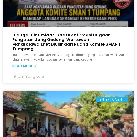
Diduga Diintimidasi Saat Konfirmasi Dugaan
Pungutan Uang Gedung, Wartawan
Matarajawali.net Diusir dari Ruang Komite SMAN 1
Tumpang
matarajawali.net; Kab. MALANG – Upaya konfirmasi yang dilakukan wartawan
Matarajawali.net terkait dugaan penarikan uang gedung
READ MORE »
19 jam Yang Lalu
ENTERTAIMENT