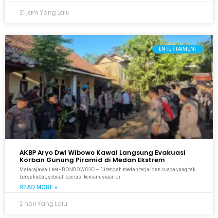
21 jam Yang Lalu
ENTERTAIMENT
AKBP Aryo Dwi Wibowo Kawal Langsung Evakuasi
Korban Gunung Piramid di Medan Ekstrem
Matarajawali.net–BONDOWOSO – Di tengah medan terjal dan cuaca yang tak
bersahabat, sebuah operasi kemanusiaan di
READ MORE »
2 hari Yang Lalu