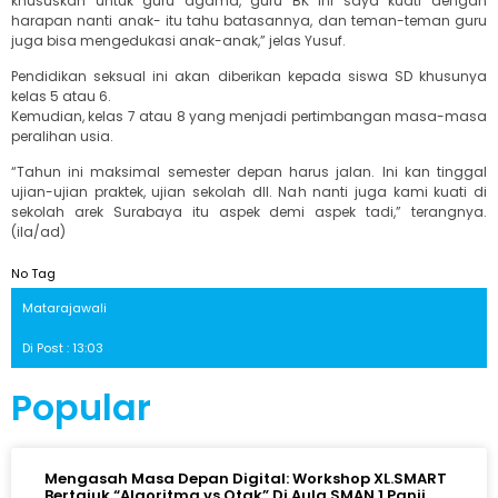
khususkan untuk guru agama, guru BK ini saya kuati dengan
harapan nanti anak- itu tahu batasannya, dan teman-teman guru
juga bisa mengedukasi anak-anak,” jelas Yusuf.
Pendidikan seksual ini akan diberikan kepada siswa SD khusunya
kelas 5 atau 6.
Kemudian, kelas 7 atau 8 yang menjadi pertimbangan masa-masa
peralihan usia.
“Tahun ini maksimal semester depan harus jalan. Ini kan tinggal
ujian-ujian praktek, ujian sekolah dll. Nah nanti juga kami kuati di
sekolah arek Surabaya itu aspek demi aspek tadi,” terangnya.
(ila/ad)
No Tag
Matarajawali
Di Post : 13:03
Popular
Mengasah Masa Depan Digital: Workshop XL.SMART
Bertajuk “Algoritma vs Otak” Di Aula SMAN 1 Panji