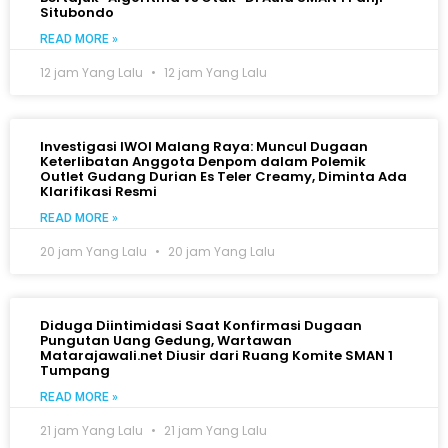
Situbondo
READ MORE »
12 jam Yang Lalu
12 jam Yang Lalu
Investigasi IWOI Malang Raya: Muncul Dugaan
Keterlibatan Anggota Denpom dalam Polemik
Outlet Gudang Durian Es Teler Creamy, Diminta Ada
Klarifikasi Resmi
READ MORE »
20 jam Yang Lalu
20 jam Yang Lalu
Diduga Diintimidasi Saat Konfirmasi Dugaan
Pungutan Uang Gedung, Wartawan
Matarajawali.net Diusir dari Ruang Komite SMAN 1
Tumpang
READ MORE »
21 jam Yang Lalu
21 jam Yang Lalu