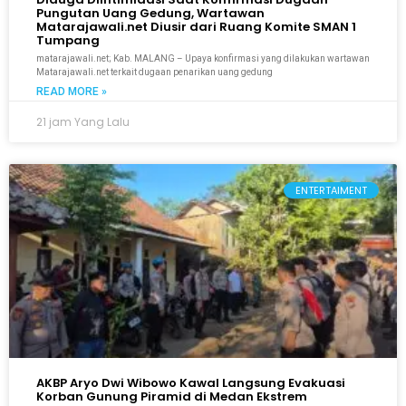
Pungutan Uang Gedung, Wartawan
Matarajawali.net Diusir dari Ruang Komite SMAN 1
Tumpang
matarajawali.net; Kab. MALANG – Upaya konfirmasi yang dilakukan wartawan
Matarajawali.net terkait dugaan penarikan uang gedung
READ MORE »
21 jam Yang Lalu
ENTERTAIMENT
AKBP Aryo Dwi Wibowo Kawal Langsung Evakuasi
Korban Gunung Piramid di Medan Ekstrem