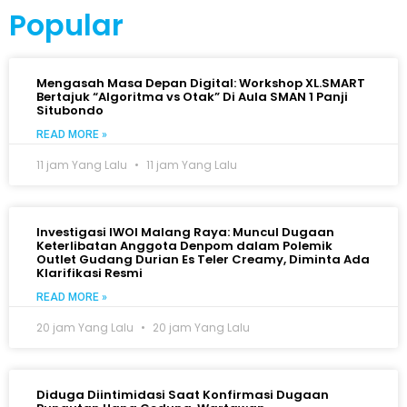
Popular
Mengasah Masa Depan Digital: Workshop XL.SMART
Bertajuk “Algoritma vs Otak” Di Aula SMAN 1 Panji
Situbondo
READ MORE »
11 jam Yang Lalu
11 jam Yang Lalu
Investigasi IWOI Malang Raya: Muncul Dugaan
Keterlibatan Anggota Denpom dalam Polemik
Outlet Gudang Durian Es Teler Creamy, Diminta Ada
Klarifikasi Resmi
READ MORE »
20 jam Yang Lalu
20 jam Yang Lalu
Diduga Diintimidasi Saat Konfirmasi Dugaan