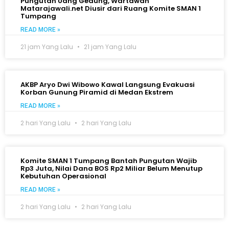
Pungutan Uang Gedung, Wartawan
Matarajawali.net Diusir dari Ruang Komite SMAN 1
Tumpang
READ MORE »
21 jam Yang Lalu
21 jam Yang Lalu
AKBP Aryo Dwi Wibowo Kawal Langsung Evakuasi
Korban Gunung Piramid di Medan Ekstrem
READ MORE »
2 hari Yang Lalu
2 hari Yang Lalu
Komite SMAN 1 Tumpang Bantah Pungutan Wajib
Rp3 Juta, Nilai Dana BOS Rp2 Miliar Belum Menutup
Kebutuhan Operasional
READ MORE »
2 hari Yang Lalu
2 hari Yang Lalu