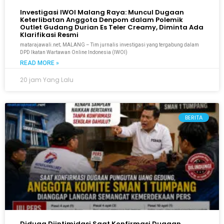
Investigasi IWOI Malang Raya: Muncul Dugaan
Keterlibatan Anggota Denpom dalam Polemik
Outlet Gudang Durian Es Teler Creamy, Diminta Ada
Klarifikasi Resmi
matarajawali.net; MALANG – Tim jurnalis investigasi yang tergabung dalam
DPD Ikatan Wartawan Online Indonesia (IWOI)
READ MORE »
20 jam Yang Lalu
BERITA
Diduga Diintimidasi Saat Konfirmasi Dugaan