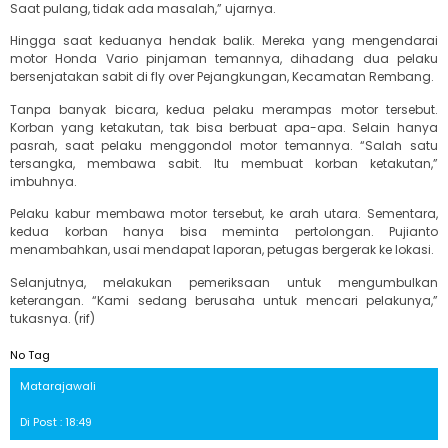
Saat pulang, tidak ada masalah,” ujarnya.
Hingga saat keduanya hendak balik. Mereka yang mengendarai
motor Honda Vario pinjaman temannya, dihadang dua pelaku
bersenjatakan sabit di fly over Pejangkungan, Kecamatan Rembang.
Tanpa banyak bicara, kedua pelaku merampas motor tersebut.
Korban yang ketakutan, tak bisa berbuat apa-apa. Selain hanya
pasrah, saat pelaku menggondol motor temannya. “Salah satu
tersangka, membawa sabit. Itu membuat korban ketakutan,”
imbuhnya.
Pelaku kabur membawa motor tersebut, ke arah utara. Sementara,
kedua korban hanya bisa meminta pertolongan. Pujianto
menambahkan, usai mendapat laporan, petugas bergerak ke lokasi.
Selanjutnya, melakukan pemeriksaan untuk mengumbulkan
keterangan. “Kami sedang berusaha untuk mencari pelakunya,”
tukasnya. (rif)
No Tag
Matarajawali
Di Post : 18:49