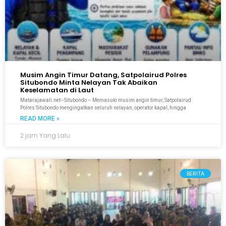
Musim Angin Timur Datang, Satpolairud Polres
Situbondo Minta Nelayan Tak Abaikan
Keselamatan di Laut
Matarajawali.net–Situbondo – Memasuki musim angin timur, Satpolairud
Polres Situbondo mengingatkan seluruh nelayan, operator kapal, hingga
READ MORE »
2 jam Yang Lalu
BERITA