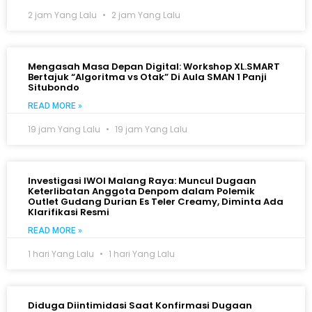
2 jam Yang Lalu
2 jam Yang Lalu
Mengasah Masa Depan Digital: Workshop XL.SMART
Bertajuk “Algoritma vs Otak” Di Aula SMAN 1 Panji
Situbondo
READ MORE »
19 jam Yang Lalu
19 jam Yang Lalu
Investigasi IWOI Malang Raya: Muncul Dugaan
Keterlibatan Anggota Denpom dalam Polemik
Outlet Gudang Durian Es Teler Creamy, Diminta Ada
Klarifikasi Resmi
READ MORE »
1 hari Yang Lalu
1 hari Yang Lalu
Diduga Diintimidasi Saat Konfirmasi Dugaan