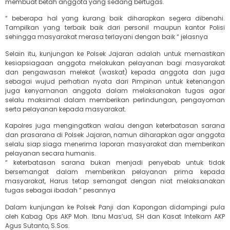
membuat betah anggota yang sedang bertugas.
“ beberapa hal yang kurang baik diharapkan segera dibenahi.
Tampilkan yang terbaik baik dari personil maupun kantor Polisi
sehingga masyarakat merasa terlayani dengan baik “ jelasnya
Selain itu, kunjungan ke Polsek Jajaran adalah untuk memastikan
kesiapsiagaan anggota melakukan pelayanan bagi masyarakat
dan pengawasan melekat (waskat) kepada anggota dan juga
sebagai wujud perhatian nyata dari Pimpinan untuk ketenangan
juga kenyamanan anggota dalam melaksanakan tugas agar
selalu maksimal dalam memberikan perlindungan, pengayoman
serta pelayanan kepada masyarakat.
Kapolres juga mengingatkan walau dengan keterbatasan sarana
dan prasarana di Polsek Jajaran, namun diharapkan agar anggota
selalu siap siaga menerima laporan masyarakat dan memberikan
pelayanan secara humanis.
“ keterbatasan sarana bukan menjadi penyebab untuk tidak
bersemangat dalam memberikan pelayanan prima kepada
masyarakat, Harus tetap semangat dengan niat melaksanakan
tugas sebagai ibadah “ pesannya
Dalam kunjungan ke Polsek Panji dan Kapongan didampingi pula
oleh Kabag Ops AKP Moh. Ibnu Mas’ud, SH dan Kasat Intelkam AKP
Agus Sutanto, S.Sos.