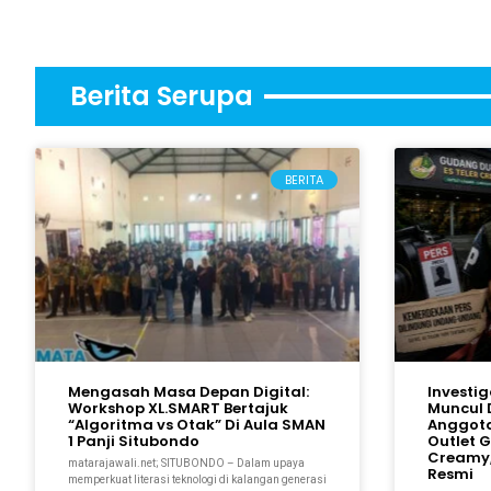
Berita Serupa
BERITA
Mengasah Masa Depan Digital:
Investi
Workshop XL.SMART Bertajuk
Muncul 
“Algoritma vs Otak” Di Aula SMAN
Anggot
1 Panji Situbondo
Outlet 
Creamy,
matarajawali.net; SITUBONDO – Dalam upaya
Resmi
memperkuat literasi teknologi di kalangan generasi