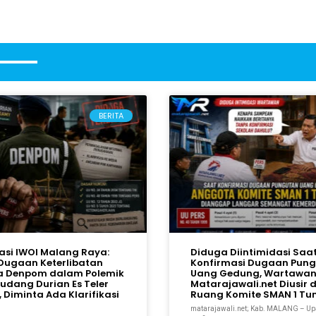
BERITA
gasi IWOI Malang Raya:
Diduga Diintimidasi Saa
Dugaan Keterlibatan
Konfirmasi Dugaan Pun
a Denpom dalam Polemik
Uang Gedung, Wartawa
Gudang Durian Es Teler
Matarajawali.net Diusir d
 Diminta Ada Klarifikasi
Ruang Komite SMAN 1 T
matarajawali.net; Kab. MALANG – U