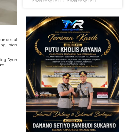
2 hari Yang Lalu
2 hari Yang Lalu
uan sosial
ng, jalan
ning Dyah
ka.