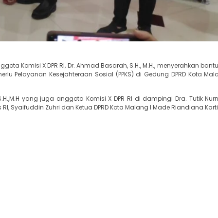
gota Komisi X DPR RI, Dr. Ahmad Basarah, S.H., M.H., menyerahkan bant
rlu Pelayanan Kesejahteraan Sosial (PPKS) di Gedung DPRD Kota Mala
.H.,M.H yang juga anggota Komisi X DPR RI di dampingi Dra. Tutik Nur
RI, Syaifuddin Zuhri dan Ketua DPRD Kota Malang I Made Riandiana Karti