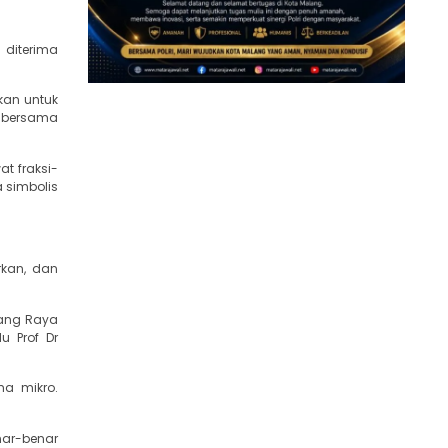
 diterima
kan untuk
r bersama
t fraksi-
a simbolis
rkan, dan
lang Raya
 Prof Dr
a mikro.
ar-benar