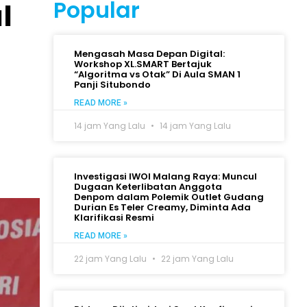
Popular
l
Mengasah Masa Depan Digital:
Workshop XL.SMART Bertajuk
“Algoritma vs Otak” Di Aula SMAN 1
Panji Situbondo
READ MORE »
14 jam Yang Lalu
14 jam Yang Lalu
Investigasi IWOI Malang Raya: Muncul
Dugaan Keterlibatan Anggota
Denpom dalam Polemik Outlet Gudang
Durian Es Teler Creamy, Diminta Ada
Klarifikasi Resmi
READ MORE »
22 jam Yang Lalu
22 jam Yang Lalu