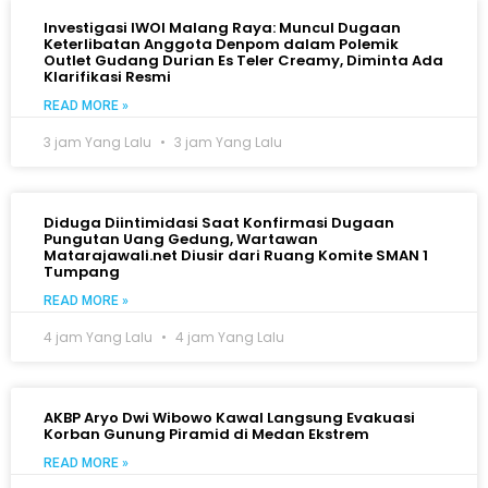
Investigasi IWOI Malang Raya: Muncul Dugaan
Keterlibatan Anggota Denpom dalam Polemik
Outlet Gudang Durian Es Teler Creamy, Diminta Ada
Klarifikasi Resmi
READ MORE »
3 jam Yang Lalu
3 jam Yang Lalu
Diduga Diintimidasi Saat Konfirmasi Dugaan
Pungutan Uang Gedung, Wartawan
Matarajawali.net Diusir dari Ruang Komite SMAN 1
Tumpang
READ MORE »
4 jam Yang Lalu
4 jam Yang Lalu
AKBP Aryo Dwi Wibowo Kawal Langsung Evakuasi
Korban Gunung Piramid di Medan Ekstrem
READ MORE »