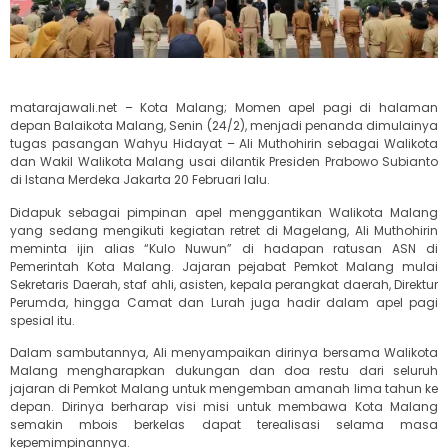
matarajawali.net – Kota Malang; Momen apel pagi di halaman
depan Balaikota Malang, Senin (24/2), menjadi penanda dimulainya
tugas pasangan Wahyu Hidayat – Ali Muthohirin sebagai Walikota
dan Wakil Walikota Malang usai dilantik Presiden Prabowo Subianto
di Istana Merdeka Jakarta 20 Februari lalu.
Didapuk sebagai pimpinan apel menggantikan Walikota Malang
yang sedang mengikuti kegiatan retret di Magelang, Ali Muthohirin
meminta ijin alias “Kulo Nuwun” di hadapan ratusan ASN di
Pemerintah Kota Malang. Jajaran pejabat Pemkot Malang mulai
Sekretaris Daerah, staf ahli, asisten, kepala perangkat daerah, Direktur
Perumda, hingga Camat dan Lurah juga hadir dalam apel pagi
spesial itu.
Dalam sambutannya, Ali menyampaikan dirinya bersama Walikota
Malang mengharapkan dukungan dan doa restu dari seluruh
jajaran di Pemkot Malang untuk mengemban amanah lima tahun ke
depan. Dirinya berharap visi misi untuk membawa Kota Malang
semakin mbois berkelas dapat terealisasi selama masa
kepemimpinannya.