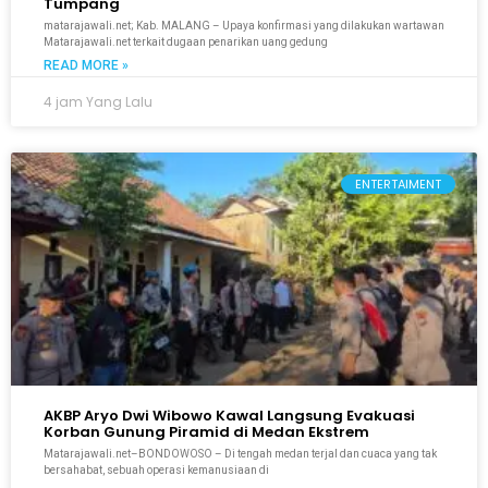
Tumpang
matarajawali.net; Kab. MALANG – Upaya konfirmasi yang dilakukan wartawan
Matarajawali.net terkait dugaan penarikan uang gedung
READ MORE »
4 jam Yang Lalu
ENTERTAIMENT
AKBP Aryo Dwi Wibowo Kawal Langsung Evakuasi
Korban Gunung Piramid di Medan Ekstrem
Matarajawali.net–BONDOWOSO – Di tengah medan terjal dan cuaca yang tak
bersahabat, sebuah operasi kemanusiaan di