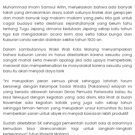
Muhammad Imam Samsul Arifin, menjelaskan bahwa ada banyak
tokoh yang dimakamkan disini, salah satunya Arsitek dari gereja ijen
dan masih banyak lagi makam-makam yang perlu kita gali untuk
cagar budaya serta destinasi sejarah,Banyak yang belum tahu
tentang Tugu Jepang dimana kedutaan Jepang setiap satu tahun
tiga kali mengadakan acara kirim doa serta tabur bunga dan
Kuburan Londo sendiri didirikan sekitar tahun 1920 an.
Dalam sambutannya Wakil Wali Kota Malang menyampaikan
bahwa kuburan Londo ini harus dilestarikan karena sesuatu yang
sangat mahal serta mewah apalagi jika ada upaya memperbaiki,
merawat dan memperkenalkan ke masyarakat karena sesuatu yang
baru itu akan menjadi daya tarik
“Ini merupakan peran semua pihak sehingga lahirlah forum
bersinergi dengan Kelompok Sadar Wisata (Pokdarwis) wilayah ini
yang berada dibawah binaan Dinas Pemuda Pariwisata kalau itu
bisa terwujud dengan kegiatan yang ada disini, kita lihat di bulan
November ada kegiatan katolik yang juga rutin setiap tahun
sehingga teman-teman yang merupakan unsur komunitas itu bisa
memberikan saran untuk obyek ini menjadi kawasan lebih produktif.
Sudah diterbitkan SK sehingga pemerintah sudah ada di dalamnya
kemudian bisa direncanakan lagi untuk langkah-langkah
kedepannya” tutup Wawali Malang