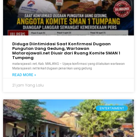
Diduga Diintimidasi Saat Konfirmasi Dugaan
Pungutan Uang Gedung, Wartawan
Matarajawali.net Diusir dari Ruang Komite SMAN 1
Tumpang
matarajawali.net; Kab. MALANG – Upaya konfirmasi yang dilakukan wartawan
Matarajawali.net terkait dugaan penarikan uang gedung
READ MORE »
21 jam Yang Lalu
ENTERTAIMENT