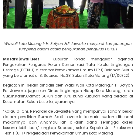
Wawali kota Malang Ir.H. Sofyan Edi Jarwoko menyerahkan potongan
tumpeng dalam acara pengukuhan pengurus FKTKLH
Matarajawali.Net
– Kuburan londo menggelar agenda
Pengukuhan Pengurus Forum Komunikasi Tata Kelola Lingkungan
Heritage (FKTKLH) di tempat Pemakaman Umum (TPU) Belanda Sukun
yang beralamat di S. Supriadi No.38, Sukun, Kota Malang (17/06/22)
Kegiatan ini selain dihadiri oleh Wakil Wali Kota Malang,Ir. H. Sofyan
Edi Jarwoko, juga oleh Dinas Lingkungan Hidup Kota Malang, Lurah
Sukun,Kasin,Camat Sukun dan juru kunci kuburan yang berada di
Kecamatan Sukun beserta jajarannya
“Kalau G. Chr. Renardel de Lavalette, yang mempunyai saham besar
dalam pendirian Rumah Sakit Lavalette kemarin sudah dibenahi
makamnya dan Alhamdulillah dikasih dana sehingga akses
kesana lebih baik,” ungkap Subaedi, selaku Kepala Unit Pelaksana
Teknis (UPT) Pengelolaan Pemakaman Umum Kota Malang