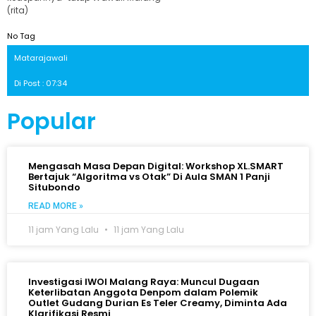
(rita)
No Tag
Matarajawali
Di Post : 07:34
Popular
Mengasah Masa Depan Digital: Workshop XL.SMART
Bertajuk “Algoritma vs Otak” Di Aula SMAN 1 Panji
Situbondo
READ MORE »
11 jam Yang Lalu
11 jam Yang Lalu
Investigasi IWOI Malang Raya: Muncul Dugaan
Keterlibatan Anggota Denpom dalam Polemik
Outlet Gudang Durian Es Teler Creamy, Diminta Ada
Klarifikasi Resmi