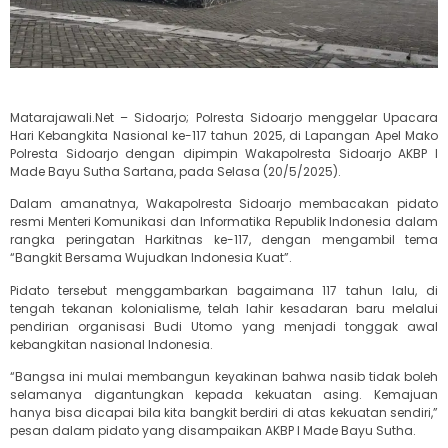
Matarajawali.Net – Sidoarjo; Polresta Sidoarjo menggelar Upacara
Hari Kebangkita Nasional ke-117 tahun 2025, di Lapangan Apel Mako
Polresta Sidoarjo dengan dipimpin Wakapolresta Sidoarjo AKBP I
Made Bayu Sutha Sartana, pada Selasa (20/5/2025).
Dalam amanatnya, Wakapolresta Sidoarjo membacakan pidato
resmi Menteri Komunikasi dan Informatika Republik Indonesia dalam
rangka peringatan Harkitnas ke-117, dengan mengambil tema
“Bangkit Bersama Wujudkan Indonesia Kuat”.
Pidato tersebut menggambarkan bagaimana 117 tahun lalu, di
tengah tekanan kolonialisme, telah lahir kesadaran baru melalui
pendirian organisasi Budi Utomo yang menjadi tonggak awal
kebangkitan nasional Indonesia.
“Bangsa ini mulai membangun keyakinan bahwa nasib tidak boleh
selamanya digantungkan kepada kekuatan asing. Kemajuan
hanya bisa dicapai bila kita bangkit berdiri di atas kekuatan sendiri,”
pesan dalam pidato yang disampaikan AKBP I Made Bayu Sutha.