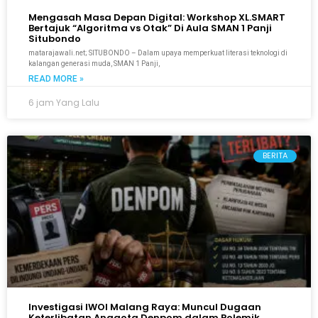
Mengasah Masa Depan Digital: Workshop XL.SMART
Bertajuk “Algoritma vs Otak” Di Aula SMAN 1 Panji
Situbondo
matarajawali.net; SITUBONDO – Dalam upaya memperkuat literasi teknologi di
kalangan generasi muda, SMAN 1 Panji,
READ MORE »
6 jam Yang Lalu
BERITA
Investigasi IWOI Malang Raya: Muncul Dugaan
Keterlibatan Anggota Denpom dalam Polemik