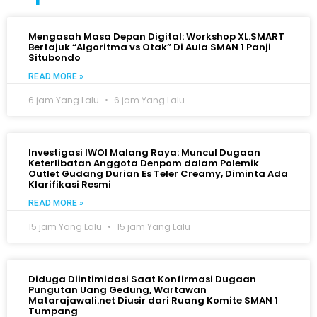
Mengasah Masa Depan Digital: Workshop XL.SMART
Bertajuk “Algoritma vs Otak” Di Aula SMAN 1 Panji
Situbondo
READ MORE »
6 jam Yang Lalu
6 jam Yang Lalu
Investigasi IWOI Malang Raya: Muncul Dugaan
Keterlibatan Anggota Denpom dalam Polemik
Outlet Gudang Durian Es Teler Creamy, Diminta Ada
Klarifikasi Resmi
READ MORE »
15 jam Yang Lalu
15 jam Yang Lalu
Diduga Diintimidasi Saat Konfirmasi Dugaan
Pungutan Uang Gedung, Wartawan
Matarajawali.net Diusir dari Ruang Komite SMAN 1
Tumpang