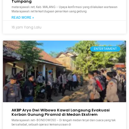
Tumpang
matarajawali.net; Kab. MALANG – Upaya konfirmasi yang dilakukan wartawan
Matarajawali.net terkait dugaan penarikan uang gedung
READ MORE »
16 jam Yang Lalu
ENTERTAIMENT
AKBP Aryo Dwi Wibowo Kawal Langsung Evakuasi
Korban Gunung Piramid di Medan Ekstrem
Matarajawali.net–BONDOWOSO – Di tengah medan terjal dan cuaca yang tak
bersahabat, sebuah operasi kemanusiaan di