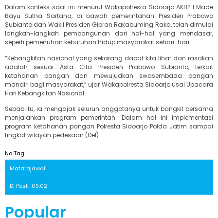
Dalam konteks saat ini menurut Wakapolresta Sidoarjo AKBP I Made
Bayu Sutha Sartana, di bawah pemerintahan Presiden Prabowo
Subianto dan Wakil Presiden Gibran Rakabuming Raka, telah dimulai
langkah-langkah pembangunan dari hal-hal yang mendasar,
seperti pemenuhan kebutuhan hidup masyarakat sehari-hari.
“Kebangkitan nasional yang sekarang dapat kita lihat dan rasakan
adalah sesuai Asta Cita Presiden Prabowo Subianto, terkait
ketahanan pangan dan mewujudkan swasembada pangan
mandiri bagi masyarakat,” ujar Wakapolresta Sidoarjo usai Upacara
Hari Kebangkitan Nasional.
Sebab itu, ia mengajak seluruh anggotanya untuk bangkit bersama
menjalankan program pemerintah. Dalam hal ini implementasi
program ketahanan pangan Polresta Sidoarjo Polda Jatim sampai
tingkat wilayah pedesaan.(Del)
No Tag
Matarajawali
Di Post : 09:02
Popular