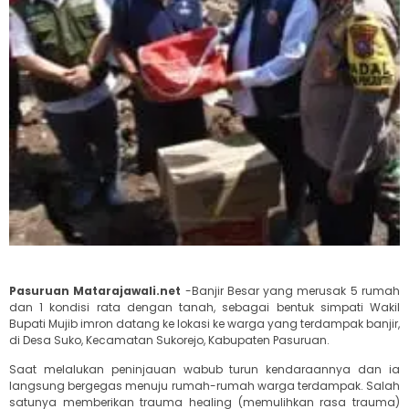
Pasuruan Matarajawali.net
-Banjir Besar yang merusak 5 rumah
dan 1 kondisi rata dengan tanah, sebagai bentuk simpati Wakil
Bupati Mujib imron datang ke lokasi ke warga yang terdampak banjir,
di Desa Suko, Kecamatan Sukorejo, Kabupaten Pasuruan.
Saat melalukan peninjauan wabub turun kendaraannya dan ia
langsung bergegas menuju rumah-rumah warga terdampak. Salah
satunya memberikan trauma healing (memulihkan rasa trauma)