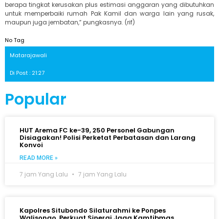
berapa tingkat kerusakan plus estimasi anggaran yang dibutuhkan
untuk memperbaiki rumah Pak Kamil dan warga lain yang rusak,
maupun juga jembatan,” pungkasnya. (rif)
No Tag
Matarajawali
Di Post : 21:27
Popular
HUT Arema FC ke-39, 250 Personel Gabungan
Disiagakan! Polisi Perketat Perbatasan dan Larang
Konvoi
READ MORE »
7 jam Yang Lalu
7 jam Yang Lalu
Kapolres Situbondo Silaturahmi ke Ponpes
Walisongo, Perkuat Sinergi Jaga Kamtibmas