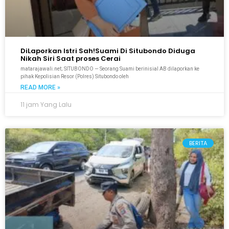
DiLaporkan Istri Sah!Suami Di Situbondo Diduga
Nikah Siri Saat proses Cerai
matarajawali.net; SITUBONDO — Seorang Suami berinisial AB dilaporkan ke
pihak Kepolisian Resor (Polres) Situbondo oleh
READ MORE »
11 jam Yang Lalu
BERITA