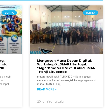
BERITA
BERITA
ng,
Mengasah Masa Depan Digital:
bondo
Workshop XL.SMART Bertajuk
kan
“Algoritma vs Otak” Di Aula SMAN
1 Panji Situbondo
suki musim
matarajawali.net; SITUBONDO – Dalam upaya
ndo
memperkuat literasi teknologi di kalangan generasi
r kapal,
muda, SMAN 1 Panji,
READ MORE »
20 jam Yang Lalu