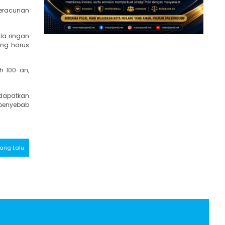
keracunan
la ringan
ang harus
h 100-an,
ndapatkan
 penyebab
Yang Lalu