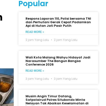
Popular
h
Respons Laporan 110, Polisi bersama TNI
dan Perhutani Gerak Cepat Padamkan
Api di Hutan Jati Pasir Putih
READ MORE »
2 jam Yang Lalu
2 jam Yang Lalu
Wali Kota Malang Wahyu Hidayat Jadi
Narasumber The Bangun Bangsa
Conference 2026
READ MORE »
3 jam Yang Lalu
3 jam Yang Lalu
Musim Angin Timur Datang,
Satpolairud Polres Situbondo Minta
Nelayan Tak Abaikan Keselamatan di