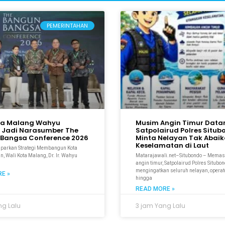
PEMERINTAHAN
ta Malang Wahyu
Musim Angin Timur Data
 Jadi Narasumber The
Satpolairud Polres Situ
Bangsa Conference 2026
Minta Nelayan Tak Abai
Keselamatan di Laut
aparkan Strategi Membangun Kota
n, Wali Kota Malang, Dr. Ir. Wahyu
Matarajawali.net–Situbondo – Mema
M
angin timur, Satpolairud Polres Situbo
mengingatkan seluruh nelayan, operato
E »
hingga
READ MORE »
ng Lalu
3 jam Yang Lalu