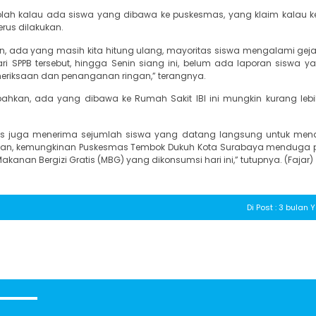
ekolah kalau ada siswa yang dibawa ke puskesmas, yang klaim kalau 
rus dilakukan.
, ada yang masih kita hitung ulang, mayoritas siswa mengalami geja
i SPPB tersebut, hingga Senin siang ini, belum ada laporan siswa y
meriksaan dan penanganan ringan,” terangnya.
kan, ada yang dibawa ke Rumah Sakit IBI ini mungkin kurang lebi
mas juga menerima sejumlah siswa yang datang langsung untuk me
ngan, kemungkinan Puskesmas Tembok Dukuh Kota Surabaya menduga
anan Bergizi Gratis (MBG) yang dikonsumsi hari ini,” tutupnya. (Fajar)
Di Post : 3 bulan 