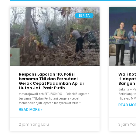
BERITA
Respons Laporan 110, Polisi
Wali Ko
bersama TNI dan Perhutani
Hidayat
Gerak Cepat Padamkan Api di
Bangun 
Hutan Jati Pasir Putih
Jakarta – P
matarajawali.net; SITUBONDO – Polsek Bungatan
Berkelanjuta
bersama TNI, dan Perhutani bergerak cepat
Hidayat, M
menindaklanjuti laporan masyarakat terkait
READ MOR
READ MORE »
2 jam Yang Lalu
3 jam Ya