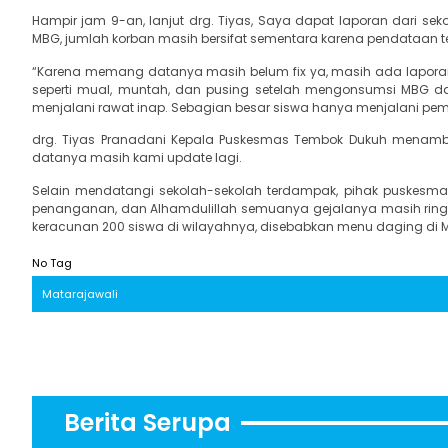
Hampir jam 9-an, lanjut drg. Tiyas, Saya dapat laporan dari s
MBG, jumlah korban masih bersifat sementara karena pendataan te
“Karena memang datanya masih belum fix ya, masih ada laporan
seperti mual, muntah, dan pusing setelah mengonsumsi MBG dar
menjalani rawat inap. Sebagian besar siswa hanya menjalani pe
drg. Tiyas Pranadani Kepala Puskesmas Tembok Dukuh menambah
datanya masih kami update lagi.
Selain mendatangi sekolah-sekolah terdampak, pihak puskes
penanganan, dan Alhamdulillah semuanya gejalanya masih ri
keracunan 200 siswa di wilayahnya, disebabkan menu daging di Mak
No Tag
Matarajawali
Berita Serupa