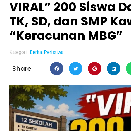
VIRAL” 200 Siswa Da
TK, SD, dan SMP K
“Keracunan MBG”
Kategori :
Berita
,
Peristiwa
Share: