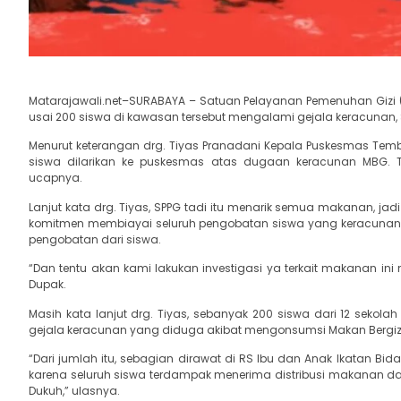
Matarajawali.net–SURABAYA – Satuan Pelayanan Pemenuhan Gizi 
usai 200 siswa di kawasan tersebut mengalami gejala keracunan, S
Menurut keterangan drg. Tiyas Pranadani Kepala Puskesmas Tem
siswa dilarikan ke puskesmas atas dugaan keracunan MBG. Ti
ucapnya.
Lanjut kata drg. Tiyas, SPPG tadi itu menarik semua makanan, j
komitmen membiayai seluruh pengobatan siswa yang keracunan t
pengobatan dari siswa.
“Dan tentu akan kami lakukan investigasi ya terkait makanan ini 
Dupak.
Masih kata lanjut drg. Tiyas, sebanyak 200 siswa dari 12 sekol
gejala keracunan yang diduga akibat mengonsumsi Makan Bergizi 
“Dari jumlah itu, sebagian dirawat di RS Ibu dan Anak Ikatan
karena seluruh siswa terdampak menerima distribusi makanan d
Dukuh,” ulasnya.