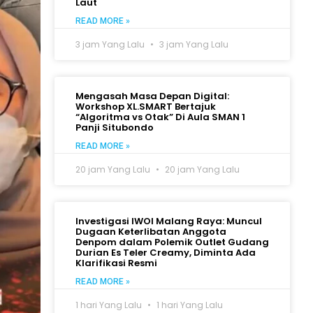
Laut
READ MORE »
3 jam Yang Lalu
3 jam Yang Lalu
Mengasah Masa Depan Digital:
Workshop XL.SMART Bertajuk
“Algoritma vs Otak” Di Aula SMAN 1
Panji Situbondo
READ MORE »
20 jam Yang Lalu
20 jam Yang Lalu
Investigasi IWOI Malang Raya: Muncul
Dugaan Keterlibatan Anggota
Denpom dalam Polemik Outlet Gudang
Durian Es Teler Creamy, Diminta Ada
Klarifikasi Resmi
READ MORE »
1 hari Yang Lalu
1 hari Yang Lalu