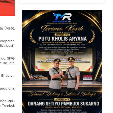
is (MBG),
calaporan
tribusi,”
mua, SPPG
i seluruh
 IBI Jalan
mengalami
kanan MBG
ah Tembok